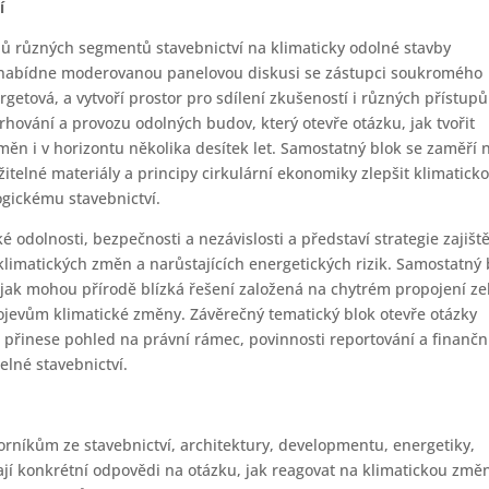
í
ů různých segmentů stavebnictví na klimaticky odolné stavby
k nabídne moderovanou panelovou diskusi se zástupci soukromého
getová, a vytvoří prostor pro sdílení zkušeností i různých přístupů
hování a provozu odolných budov, který otevře otázku, jak tvořit
n i v horizontu několika desítek let. Samostatný blok se zaměří 
žitelné materiály a principy cirkulární ekonomiky zlepšit klimatick
ogickému stavebnictví.
odolnosti, bezpečnosti a nezávislosti a představí strategie zajišt
klimatických změn a narůstajících energetických rizik. Samostatný 
 jak mohou přírodě blízká řešení založená na chytrém propojení ze
ojevům klimatické změny. Závěrečný tematický blok otevře otázky
 a přinese pohled na právní rámec, povinnosti reportování a finančn
elné stavebnictví.
rníkům ze stavebnictví, architektury, developmentu, energetiky,
dají konkrétní odpovědi na otázku, jak reagovat na klimatickou změ