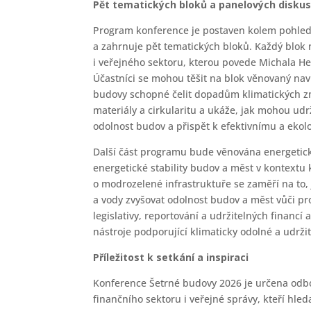
Pět tematických bloků a panelových diskus
Program konference je postaven kolem pohled
a zahrnuje pět tematických bloků. Každý blo
i veřejného sektoru, kterou povede Michala Her
Účastníci se mohou těšit na blok věnovaný navr
budovy schopné čelit dopadům klimatických změ
materiály a cirkularitu a ukáže, jak mohou udr
odolnost budov a přispět k efektivnímu a ekol
Další část programu bude věnována energetické 
energetické stability budov a měst v kontextu 
o modrozelené infrastruktuře se zaměří na to,
a vody zvyšovat odolnost budov a měst vůči pr
legislativy, reportování a udržitelných financí
nástroje podporující klimaticky odolné a udržit
Příležitost k setkání a inspiraci
Konference Šetrné budovy 2026 je určena odbo
finančního sektoru i veřejné správy, kteří hle