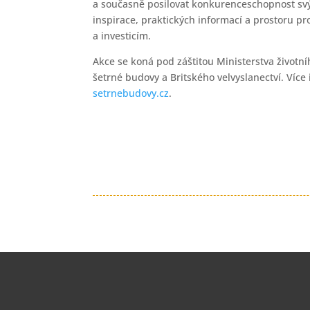
a současně posilovat konkurenceschopnost svý
inspirace, praktických informací a prostoru p
a investicím.
Akce se koná pod záštitou Ministerstva životn
šetrné budovy a Britského velvyslanectví. Víc
setrnebudovy.cz
.