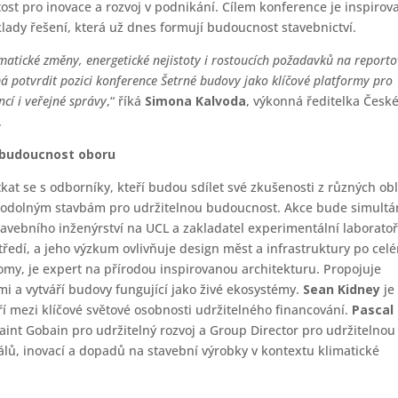
itost pro inovace a rozvoj v podnikání. Cílem konference je inspirov
lady řešení, která už dnes formují budoucnost stavebnictví.
imatické změny, energetické nejistoty i rostoucích požadavků na report
 má potvrdit pozici konference Šetrné budovy jako klíčové platformy pro
ncí i veřejné správy
,“ říká
Simona Kalvoda
, výkonná ředitelka Česk
.
a budoucnost oboru
at se s odborníky, kteří budou sdílet své zkušenosti z různých obl
ky odolným stavbám pro udržitelnou budoucnost. Akce bude simult
avebního inženýrství na UCL a zakladatel experimentální laborato
středí, a jeho výzkum ovlivňuje design měst a infrastruktury po cel
omy, je expert na přírodou inspirovanou architekturu. Propojuje
i a vytváří budovy fungující jako živé ekosystémy.
Sean Kidney
je
tří mezi klíčové světové osobnosti udržitelného financování.
Pascal
aint Gobain pro udržitelný rozvoj a Group Director pro udržitelnou
ů, inovací a dopadů na stavební výrobky v kontextu klimatické