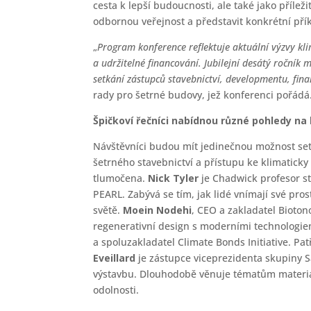
cesta k lepší budoucnosti, ale také jako přílež
odbornou veřejnost a představit konkrétní přík
„
Program konference reflektuje aktuální výzvy kl
a udržitelné financování. Jubilejní desátý ročník
setkání zástupců stavebnictví, developmentu, fina
rady pro šetrné budovy, jež konferenci pořádá
Špičkoví řečníci nabídnou různé pohledy n
Návštěvníci budou mít jedinečnou možnost setk
šetrného stavebnictví a přístupu ke klimatic
tlumočena.
Nick Tyler
je Chadwick profesor st
PEARL. Zabývá se tím, jak lidé vnímají své pro
světě.
Moein Nodehi
, CEO a zakladatel Bioton
regenerativní design s moderními technologiem
a spoluzakladatel Climate Bonds Initiative. Pa
Eveillard
je zástupce viceprezidenta skupiny S
výstavbu. Dlouhodobě věnuje tématům materiál
odolnosti.