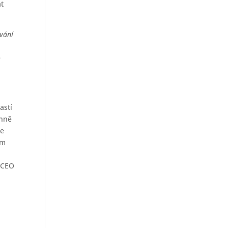
at
ování
é
astí
ánně
ře
ém
 CEO