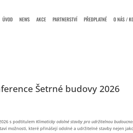
ÚVOD
NEWS
AKCE
PARTNERSTVÍ
PŘEDPLATNÉ
O NÁS / K
onference Šetrné budovy 2026
 2026 s podtitulem
Klimaticky odolné stavby pro udržitelnou budoucno
aví možnosti, které přinášejí odolné a udržitelné stavby nejen jak