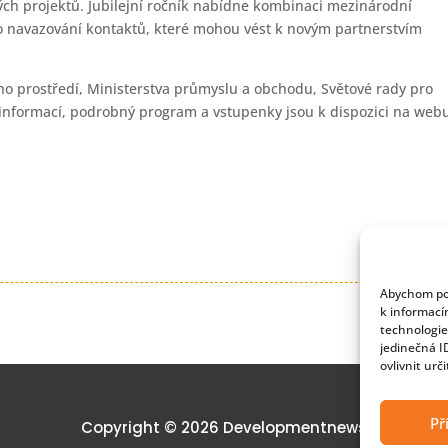
ch projektů. Jubilejní ročník nabídne kombinaci mezinárodní
ro navazování kontaktů, které mohou vést k novým partnerstvím
ího prostředí, Ministerstva průmyslu a obchodu, Světové rady pro
e informací, podrobný program a vstupenky jsou k dispozici na web
Abychom pos
k informací
technologie
jedinečná I
ovlivnit urč
Př
Copyright © 2026 Developmentnews