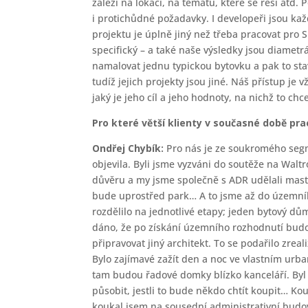
záleží na lokaci, na tématu, které se řeší atd
i protichůdné požadavky. I developeři jsou ka
projektu je úplně jiný než třeba pracovat pr
specifický – a také naše výsledky jsou diamet
namalovat jednu typickou bytovku a pak to stav
tudíž jejich projekty jsou jiné. Náš přístup je 
jaký je jeho cíl a jeho hodnoty, na nichž to chce
Pro které větší klienty v současné době pra
Ondřej Chybík:
Pro nás je ze soukromého segm
objevila. Byli jsme vyzváni do soutěže na Waltr
důvěru a my jsme společně s ADR udělali maste
bude uprostřed park… A to jsme až do územníh
rozdělilo na jednotlivé etapy; jeden bytový dů
dáno, že po získání územního rozhodnutí budo
připravovat jiný architekt. To se podařilo zre
Bylo zajímavé zažít den a noc ve vlastním urban
tam budou řadové domky blízko kanceláří. Byl 
působit, jestli to bude někdo chtít koupit… K
koukal jsem na sousední administrativní budovy