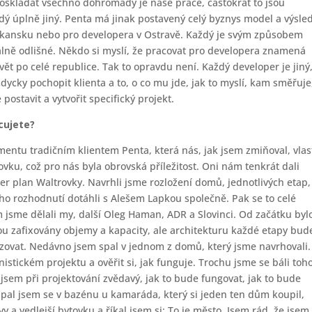
. Poskládat všechno dohromady je naše práce, častokrát to jsou
ždý úplně jiný. Penta má jinak postavený celý byznys model a výsle
o Skansku nebo pro developera v Ostravě. Každý je svým způsobem
rálně odlišné. Někdo si myslí, že pracovat pro developera znamená
ět po celé republice. Tak to opravdu není. Každý developer je jiný
vždycky pochopit klienta a to, o co mu jde, jak to myslí, kam směřuje
 postavit a vytvořit specifický projekt.
cujete?
entu tradičním klientem Penta, která nás, jak jsem zmiňoval, vla
ovku, což pro nás byla obrovská příležitost. Oni nám tenkrát dali
r plan Waltrovky. Navrhli jsme rozložení domů, jednotlivých etap,
o rozhodnutí dotáhli s Alešem Lapkou společně. Pak se to celé
m jsme dělali my, další Oleg Haman, ADR a Slovinci. Od začátku byl
u zafixovány objemy a kapacity, ale architekturu každé etapy bud
alizovat. Nedávno jsem spal v jednom z domů, který jsme navrhovali.
istickém projektu a ověřit si, jak funguje. Trochu jsme se báli toho
jsem při projektování zvědavý, jak to bude fungovat, jak to bude
oupal jsem se v bazénu u kamaráda, který si jeden ten dům koupil,
 a vedlejší bytovku a říkal jsem si: To je město. Jsem rád, že jsem