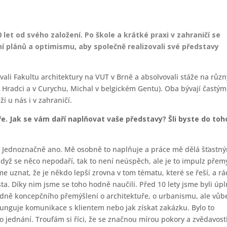
0 let
od svého založení. Po škole a krátké praxi v zahraničí se
lní plánů a optimismu, aby společně realizovali své představy
ovali Fakultu architektury na VUT v Brně a absolvovali stáže na růz
 Hradci a v Curychu, Michal v belgickém Gentu). Oba bývají častým
í u nás i v zahraničí.
ře. Jak se vám daří naplňovat vaše představy? Šli byste do toh
? Jednoznačně ano. Mě osobně to naplňuje a práce mě dělá šťastn
yž se něco nepodaří, tak to není neúspěch, ale je to impulz přem
e uznat, že je někdo lepší zrovna v tom tématu, které se řeší, a rá
a. Díky nim jsme se toho hodně naučili. Před 10 lety jsme byli úp
hledně koncepčního přemýšlení o architektuře, o urbanismu, ale vůb
 funguje komunikace s klientem nebo jak získat zakázku. Bylo to
jednání. Troufám si říci, že se značnou mírou pokory a zvědavost