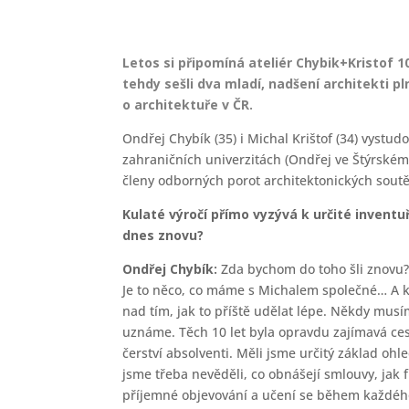
Letos si připomíná ateliér
Chybik+Kristof 1
tehdy sešli dva mladí, nadšení architekti p
o architektuře v ČR.
Ondřej Chybík (35) i Michal Krištof (34) vystud
zahraničních univerzitách (Ondřej ve Štýrském
členy odborných porot architektonických soutěž
Kulaté výročí přímo vyzývá k určité inventu
dnes znovu?
Ondřej Chybík:
Zda bychom do toho šli znovu
Je to něco, co máme s Michalem společné… A kd
nad tím, jak to příště udělat lépe. Někdy musím
uznáme. Těch 10 let byla opravdu zajímavá cest
čerství absolventi. Měli jsme určitý základ o
jsme třeba nevěděli, co obnášejí smlouvy, jak
příjemné objevování a učení se během každého 