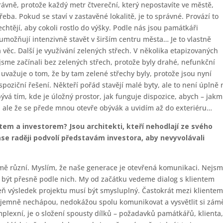
právně, protože každý metr čtvereční, který nepostavíte ve městě,
eba. Pokud se staví v zastavěné lokalitě, je to správné. Provází to
chtějí, aby cokoli rostlo do výšky. Podle nás jsou památkáři
umožňují intenzivně stavět v širším centru města… Je to vlastně
 věc. Další je využívání zelených střech. V několika etapizovaných
 jsme začínali bez zelených střech, protože byly drahé, nefunkční
e uvažuje o tom, že by tam zelené střechy byly, protože jsou nyní
spoziční řešení. Někteří pořád stavějí malé byty, ale to není úplně
bývá tím, kde je úložný prostor, jak funguje dispozice, abych – jakm
, ale že se přede mnou otevře obývák a uvidím až do exteriéru…
em a investorem? Jsou architekti, kteří nehodlají ze svého
ase raději podvolí představám investora, aby nevyvolávali
ejmě různí. Myslím, že naše generace je otevřená komunikaci. Nejs
sí být přesně podle nich. My od začátku vedeme dialog s klientem
eň výsledek projektu musí být smysluplný. Častokrát mezi kliente
ájemně nechápou, nedokážou spolu komunikovat a vysvětlit si zám
plexní, je o složení spousty dílků – požadavků památkářů, klienta