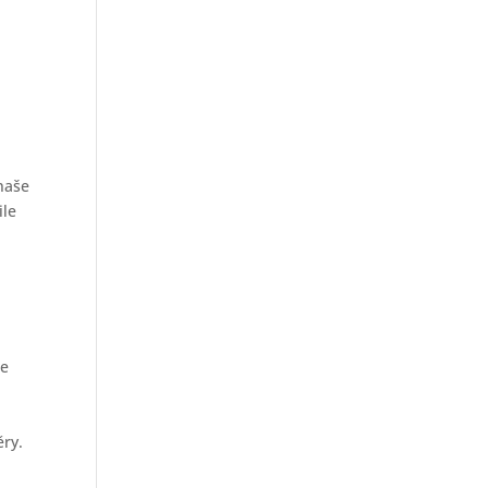
 naše
ile
me
m
ěry.
,