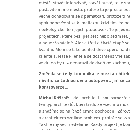
městě, stavět intenzivně, stavět hustě, to je s
postavíte mimo město, protože to je prostě potř
věčné dohadování se s památkáři, protože ti ne
spoluodpovědní za klimatickou krizi tím, že ne
neekologické, ten jejich požadavek. To je jedna
projektech, které běží pět šest nebo sedm let,
a neudržovatelné. Ale ve třetí a čtvrté etapě s
kvalitní. Mění se také pohled developerů na di
klientela. Naše klientela se dost intenzivně za
vejdu do bytu – nenarazil do dveří od záchodu
Změnila se tedy komunikace mezi architekt
návrhu za žádnou cenu ustupovat, jiní se z
kontroverze…
Michal Krištof:
Lidé i architekti jsou samozř
ten typ architektů, kteří tvrdí, že všechno mu
a snažíme se najít vzájemné pochopení. Zárov
a architektem vznikne problém, protože se vz
Takhle my věci neděláme. Každý projekt je kom