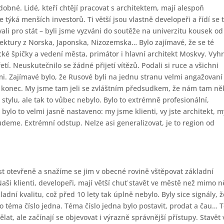
dobné. Lidé, kteří chtějí pracovat s architektem, mají alespoň
 týká menších investorů. Ti větší jsou vlastně developeři a řídí se 
li pro stát – byli jsme vyzváni do soutěže na univerzitu kousek od
tektury z Norska, Japonska, Nizozemska… Bylo zajímavé, že se té
cké špičky a vedení města, primátor i hlavní architekt Moskvy. Vyhr
tí. Neuskutečnilo se žádné přijetí vítězů. Podali si ruce a všichni
ámi. Zajímavé bylo, že Rusové byli na jednu stranu velmi angažovaní
 a konec. My jsme tam jeli se zvláštním předsudkem, že nám tam n
tylu, ale tak to vůbec nebylo. Bylo to extrémně profesionální,
bylo to velmi jasně nastaveno: my jsme klienti, vy jste architekt, m
deme. Extrémní odstup. Nelze asi generalizovat, je to region od
st otevřeně a snažíme se jim v obecné rovině vštěpovat základní
Naši klienti, developeři, mají větší chuť stavět ve městě než mimo n
adní kvalitu, což před 10 lety tak úplně nebylo. Byly sice signály, ž
to téma číslo jedna. Téma číslo jedna bylo postavit, prodat a čau… 
ělat, ale začínají se objevovat i výrazně správnější přístupy. Stavět 