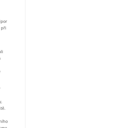
dpor
 při
li
m
e
y
y,
tě.
ního
jsme