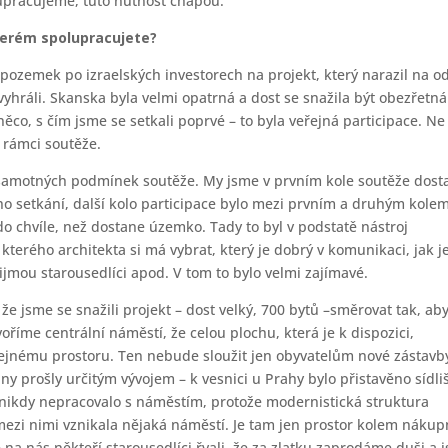
lupracujeme, tuto nutnost chápou.
kterém spolupracujete?
ozemek po izraelských investorech na projekt, který narazil na o
vyhráli. Skanska byla velmi opatrná a dost se snažila být obezřetná
co, s čím jsme se setkali poprvé – to byla veřejná participace. Ne
v rámci soutěže.
samotných podmínek soutěže. My jsme v prvním kole soutěže dosta
o setkání, další kolo participace bylo mezi prvním a druhým kole
 do chvíle, než dostane územko. Tady to byl v podstatě nástroj
terého architekta si má vybrat, který je dobrý v komunikaci, jak j
řijmou starousedlíci apod. V tom to bylo velmi zajímavé.
 že jsme se snažili projekt – dost velký, 700 bytů –směrovat tak, ab
oříme centrální náměstí, že celou plochu, která je k dispozici,
ejnému prostoru. Ten nebude sloužit jen obyvatelům nové zástavb
ny prošly určitým vývojem – k vesnici u Prahy bylo přistavěno sídliš
 nikdy nepracovalo s náměstím, protože modernistická struktura
mezi nimi vznikala nějaká náměstí. Je tam jen prostor kolem nákup
 na nás někteří starousedlíci řvali, že za zlatku zaprodáme duši a 