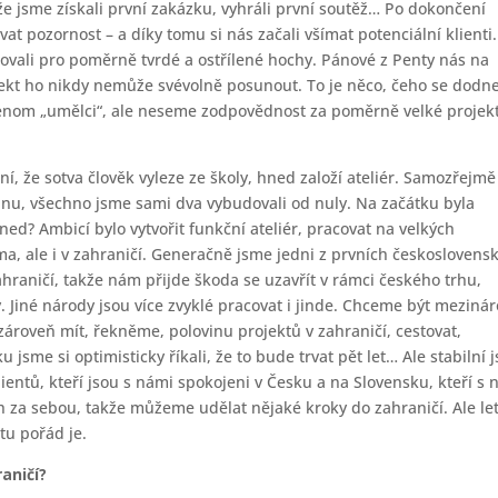
e jsme získali první zakázku, vyhráli první soutěž… Po dokončení
vat pozornost – a díky tomu si nás začali všímat potenciální klienti.
covali pro poměrně tvrdé a ostřílené hochy. Pánové z Penty nás na
hitekt ho nikdy nemůže svévolně posunout. To je něco, čeho se dodn
 jenom „umělci“, ale neseme zodpovědnost za poměrně velké projek
í, že sotva člověk vyleze ze školy, hned založí ateliér. Samozřejmě
unu, všechno jsme sami dva vybudovali od nuly. Na začátku byla
ned? Ambicí bylo vytvořit funkční ateliér, pracovat na velkých
ma, ale i v zahraničí. Generačně jsme jedni z prvních českoslovens
ahraničí, takže nám přijde škoda se uzavřít v rámci českého trhu,
 Jiné národy jsou více zvyklé pracovat i jinde. Chceme být meziná
zároveň mít, řekněme, polovinu projektů v zahraničí, cestovat,
 jsme si optimisticky říkali, že to bude trvat pět let… Ale stabilní 
ientů, kteří jsou s námi spokojeni v Česku a na Slovensku, kteří s 
 za sebou, takže můžeme udělat nějaké kroky do zahraničí. Ale le
tu pořád je.
aničí?