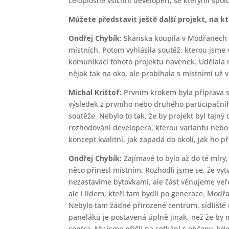
celoplošně všichni developeři, se kterými spo
Můžete představit ještě další projekt, na 
Ondřej Chybík:
Skanska koupila v Modřanech p
místních. Potom vyhlásila soutěž, kterou jsme 
komunikaci tohoto projektu navenek. Udělala ně
nějak tak na oko, ale probíhala s místními už 
Michal Krištof:
Prvním krokem byla příprava 
výsledek z prvního nebo druhého participačníh
soutěže. Nebylo to tak, že by projekt byl tajný
rozhodování developera, kterou variantu nebo k
koncept kvalitní, jak zapadá do okolí, jak ho p
Ondřej Chybík:
Zajímavé to bylo až do té míry,
něco přinesl místním. Rozhodli jsme se, že vytv
nezastavíme bytovkami, ale část věnujeme veř
ale i lidem, kteří tam bydlí po generace. Modřa
Nebylo tam žádné přirozené centrum, sídliště
paneláků je postavená úplně jinak, než že by 
centra. My jsme přišli na setkání s občany, kde