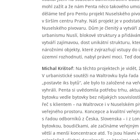
mohl zažít a že nám Penta něco takového umožn
děláme teď pro Pentu projekt Nuselského pivova
v širším centru Prahy. Náš projekt je v podst
Nuselského pivovaru. Dům je členitý a vytváří z
urbanismu Nuslí, blokové struktury a přidáváme
vytváří zajímavou, dost unikátní strukturu, kte
nárožními objekty, které zvýrazňují vstupy do 
územní rozhodnutí, nabyl právní moci. Teď dod
Michal Krištof:
Na těchto projektech je vidět,
V urbanistické soutěži na Waltrovku byla řada 
„postavte iks bytů“, ale bylo to založené na ve
vyhráli. Penta si uvědomila potřebu trhu, aktuá
bytovku vedle bytovky bez nějakých souvislostí
řeč s klientem – na Waltrovce i v Nuselském p
veřejného prostoru. Koncepce a kvalitní veřej
s řadou odborníků z Česka, Slovenska – i z Lo
bytovkou, boudičkami, ale začínáme veřejným 
větší a menší koncentrace atd. To jsou hlavní v