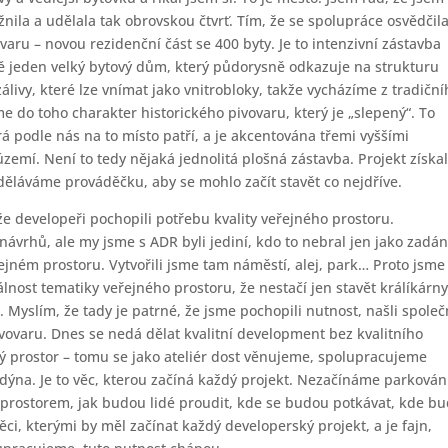
ila a udělala tak obrovskou čtvrť. Tím, že se spolupráce osvědčila
ru – novou rezidenční část se 400 byty. Je to intenzivní zástavba
atě jeden velký bytový dům, který půdorysně odkazuje na strukturu
álivy, které lze vnímat jako vnitrobloky, takže vycházíme z tradičn
 do toho charakter historického pivovaru, který je „slepený“. To
rá podle nás na to místo patří, a je akcentována třemi vyššími
území. Není to tedy nějaká jednolitá plošná zástavba. Projekt získa
ěláváme prováděčku, aby se mohlo začít stavět co nejdříve.
 že developeři pochopili potřebu kvality veřejného prostoru.
návrhů, ale my jsme s ADR byli jediní, kdo to nebral jen jako zadán
řejném prostoru. Vytvořili jsme tam náměstí, alej, park… Proto jsme
lnost tematiky veřejného prostoru, že nestačí jen stavět králíkárny
. Myslím, že tady je patrné, že jsme pochopili nutnost, našli spole
ivovaru. Dnes se nedá dělat kvalitní development bez kvalitního
ný prostor – tomu se jako ateliér dost věnujeme, spolupracujeme
ndýna. Je to věc, kterou začíná každý projekt. Nezačínáme parkován
prostorem, jak budou lidé proudit, kde se budou potkávat, kde b
ěci, kterými by měl začínat každý developerský projekt, a je fajn,