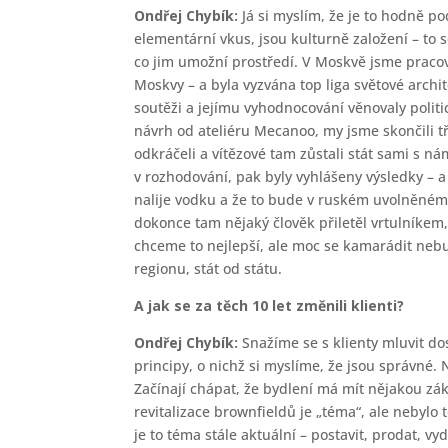
Ondřej Chybík:
Já si myslím, že je to hodně po
elementární vkus, jsou kulturně založení – to se
co jim umožní prostředí. V Moskvě jsme pracova
Moskvy – a byla vyzvána top liga světové archi
soutěži a jejímu vyhodnocování věnovaly politi
návrh od ateliéru Mecanoo, my jsme skončili tře
odkráčeli a vítězové tam zůstali stát sami s n
v rozhodování, pak byly vyhlášeny výsledky –
nalije vodku a že to bude v ruském uvolněném s
dokonce tam nějaký člověk přiletěl vrtulníkem, 
chceme to nejlepší, ale moc se kamarádit nebu
regionu, stát od státu.
A
jak se za těch 10 let změnili klienti?
Ondřej Chybík:
Snažíme se s klienty mluvit do
principy, o nichž si myslíme, že jsou správné. 
Začínají chápat, že bydlení má mít nějakou zákl
revitalizace brownfieldů je „téma“, ale nebylo 
je to téma stále aktuální – postavit, prodat, vyd