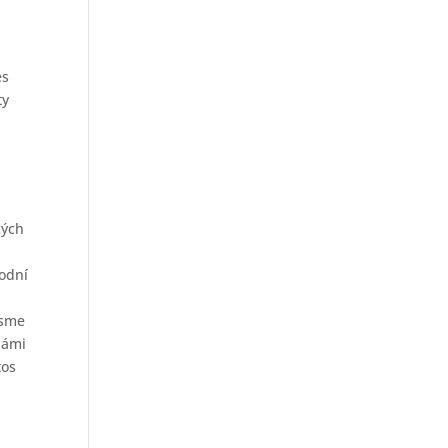
es
ty
kých
rodní
jsme
námi
tos