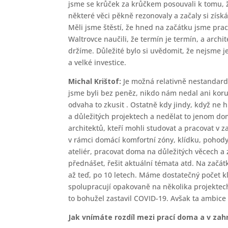
jsme se krůček za krůčkem posouvali k tomu, ž
některé věci pěkně rezonovaly a začaly si získá
Měli jsme štěstí, že hned na začátku jsme pra
Waltrovce naučili, že termín je termín, a arc
držíme. Důležité bylo si uvědomit, že nejsme
a velké investice.
Michal Krištof:
Je možná relativně nestandardn
jsme byli bez peněz, nikdo nám nedal ani kor
odvaha to zkusit . Ostatně kdy jindy, když ne h
a důležitých projektech a nedělat to jenom do
architektů, kteří mohli studovat a pracovat v z
v rámci domácí komfortní zóny, klídku, pohody.
ateliér, pracovat doma na důležitých věcech a 
přednášet, řešit aktuální témata atd. Na začátku
až teď, po 10 letech. Máme dostatečný počet kl
spolupracují opakovaně na několika projektech
to bohužel zastavil COVID-19. Avšak ta ambice 
Jak vnímáte rozdíl mezi prací doma a v zahr