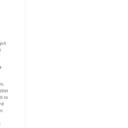
ných
i
o
ým.
ýšlet
di to
lně
ec
i