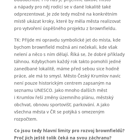
a nápady pro něj rodící se v dané lokalitě také
odprezentovat. Je zde tedy možné na konkrétním
místě ukázat kroky, které by měla města realizovat
pro vytvoření úspěšného projektu z brownfieldu.
TK: Přijde mi opravdu symbolické jet do místa, kde
bychom brownfield možná ani nečekali, kde však
nelení a něco s ním dělají. Říká se, že dobré příklady
táhnou. Kdybychom každý rok takto pomohli jedné
zanedbané lokalitě, máme před sebou sice hodně
práce, ale má to smysl. Město Český Krumlov navíc
není pouze historickým centrem zapsaným na
seznamu UNESCO. Jako mnoho dalších měst
i Krumlov řeší změny územního plánu, městský
obchvat, obnovu sportovišť, parkování. A jako
všechna města v ČR se potýká s omezeným
rozpočtem.
Co jsou tedy hlavní limity pro rozvoj brownfieldů?
Proč jich ještě tolik čeká na svou záchranu?