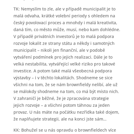
TK: Nemyslím to zle, ale v případě municipalit je to
malá odvaha, krátké volební periody s ohledem na
český povolovací proces a mnohdy i malá kreativita,
daná tím, co město může, musí, nebo kam dohlédne.
V případě privátních investorů je to malá podpora
rozvoje lokalit ze strany státu a někdy i samotných
municipalit – nikoli jen finanční, ale v podobě
vytváření podmínek pro jejich realizaci. Dále je to
velká nestabilita, vytvářející velké riziko pro takové
investice. A potom také malá všeobecná podpora
výstavby – i v těchto lokalitách. Shodneme se sice
všichni na tom, že se nám brownfieldy nelíbí, ale už
se málokdy shodneme na tom, co má být místo nich.
V zahraničí je běžné, že je zpracována strategie
jejich rozvoje – a všichni potom táhnou za jeden
provaz. U nás máte na počátku nezřídka také dojem,
že naplňujete strategii, ale na konci jste sám…
KK: Bohužel se u nás opravdu o brownfieldech více