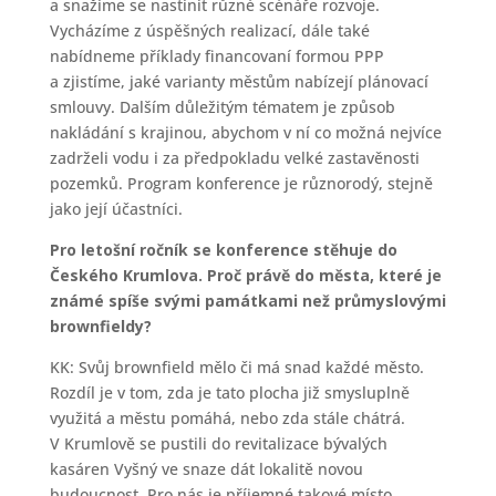
a snažíme se nastínit různé scénáře rozvoje.
Vycházíme z úspěšných realizací, dále také
nabídneme příklady financovaní formou PPP
a zjistíme, jaké varianty městům nabízejí plánovací
smlouvy. Dalším důležitým tématem je způsob
nakládání s krajinou, abychom v ní co možná nejvíce
zadrželi vodu i za předpokladu velké zastavěnosti
pozemků. Program konference je různorodý, stejně
jako její účastníci.
Pro letošní ročník se konference stěhuje do
Českého Krumlova. Proč právě do města, které je
známé spíše svými památkami než průmyslovými
brownfieldy?
KK: Svůj brownfield mělo či má snad každé město.
Rozdíl je v tom, zda je tato plocha již smysluplně
využitá a městu pomáhá, nebo zda stále chátrá.
V Krumlově se pustili do revitalizace bývalých
kasáren Vyšný ve snaze dát lokalitě novou
budoucnost. Pro nás je příjemné takové místo