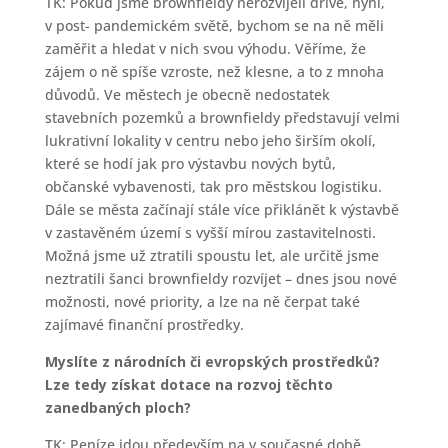
TK: Pokud jsme brownfieldy nerozvíjeli dříve, nyní,
v post- pandemickém světě, bychom se na ně měli
zaměřit a hledat v nich svou výhodu. Věříme, že
zájem o ně spíše vzroste, než klesne, a to z mnoha
důvodů. Ve městech je obecně nedostatek
stavebních pozemků a brownfieldy představují velmi
lukrativní lokality v centru nebo jeho širším okolí,
které se hodí jak pro výstavbu nových bytů,
občanské vybavenosti, tak pro městskou logistiku.
Dále se města začínají stále více přiklánět k výstavbě
v zastavěném území s vyšší mírou zastavitelnosti.
Možná jsme už ztratili spoustu let, ale určitě jsme
neztratili šanci brownfieldy rozvíjet – dnes jsou nové
možnosti, nové priority, a lze na ně čerpat také
zajímavé finanční prostředky.
Myslíte z národních či evropských prostředků?
Lze tedy získat dotace na rozvoj těchto
zanedbaných ploch?
TK: Peníze jdou především na v současné době