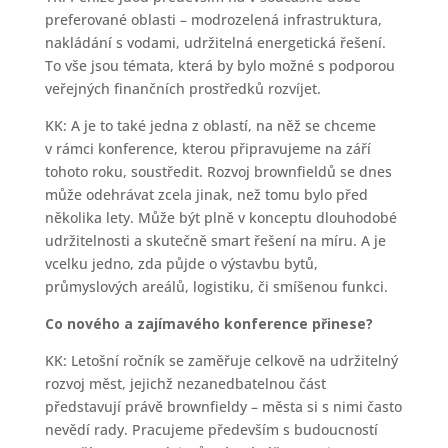
preferované oblasti – modrozelená infrastruktura,
nakládání s vodami, udržitelná energetická řešení.
To vše jsou témata, která by bylo možné s podporou
veřejných finančních prostředků rozvíjet.
KK: A je to také jedna z oblastí, na něž se chceme
v rámci konference, kterou připravujeme na září
tohoto roku, soustředit. Rozvoj brownfieldů se dnes
může odehrávat zcela jinak, než tomu bylo před
několika lety. Může být plně v konceptu dlouhodobé
udržitelnosti a skutečně smart řešení na míru. A je
vcelku jedno, zda půjde o výstavbu bytů,
průmyslových areálů, logistiku, či smíšenou funkci.
Co nového a zajímavého konference přinese?
KK: Letošní ročník se zaměřuje celkově na udržitelný
rozvoj měst, jejichž nezanedbatelnou část
představují právě brownfieldy – města si s nimi často
nevědí rady. Pracujeme především s budoucností