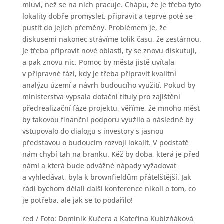
mluví, než se na nich pracuje. Chápu, že je třeba tyto
lokality dobře promyslet, připravit a teprve poté se
pustit do jejich přeměny. Problémem je, že
diskusemi nakonec strávíme tolik času, že zestárnou.
Je třeba připravit nové oblasti, ty se znovu diskutují,
a pak znovu nic. Pomoc by města jistě uvítala
v přípravné fázi, kdy je třeba připravit kvalitní
analýzu území a návrh budoucího využití. Pokud by
ministerstva vypsala dotační tituly pro zajištění
předrealizační fáze projektu, věříme, že mnoho měst
by takovou finanční podporu využilo a následně by
vstupovalo do dialogu s investory s jasnou
představou o budoucím rozvoji lokalit. V podstatě
nám chybí tah na branku. Kéž by doba, která je před
námi a která bude odvážné nápady vyžadovat
a vyhledávat, byla k brownfieldům přátelštější. Jak
rádi bychom dělali další konference nikoli o tom, co
je potřeba, ale jak se to podařilo!
red / Foto: Dominik Kučera a Kateřina Kubizňáková