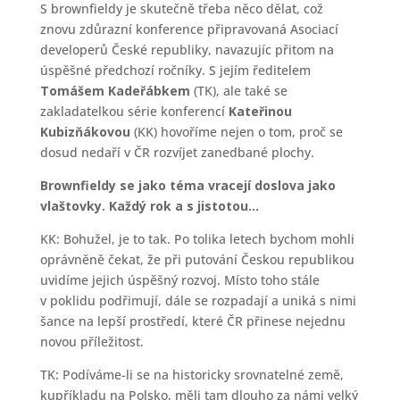
S brownfieldy je skutečně třeba něco dělat, což
znovu zdůrazní konference připravovaná Asociací
developerů České republiky, navazujíc přitom na
úspěšné předchozí ročníky. S jejím ředitelem
Tomášem Kadeřábkem
(TK), ale také se
zakladatelkou série konferencí
Kateřinou
Kubizňákovou
(KK) hovoříme nejen o tom, proč se
dosud nedaří v ČR rozvíjet zanedbané plochy.
Brownfieldy se jako téma vracejí doslova jako
vlaštovky. Každý rok a s jistotou…
KK: Bohužel, je to tak. Po tolika letech bychom mohli
oprávněně čekat, že při putování Českou republikou
uvidíme jejich úspěšný rozvoj. Místo toho stále
v poklidu podřimují, dále se rozpadají a uniká s nimi
šance na lepší prostředí, které ČR přinese nejednu
novou příležitost.
TK: Podíváme-li se na historicky srovnatelné země,
kupříkladu na Polsko, měli tam dlouho za námi velký