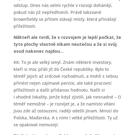
odstup. Dnes nás velmi rychle v rozvoji dohánějí,
pokud nás již nepředhonili. Právě takzvané
brownfieldy se přitom stávají místy, která přinášejí
příležitosti.
Někteří ale tvrdí, že s rozvojem je lepší počkat, že
tyto plochy vlastně nikam neutečou a že si svůj
osud nakonec najdou…
KK: To je ale velký omyl. Znám některé investory,
kteří si moc přáli jít do České republiky. Bylo to
téměř jejich až srdcové rozhodnutí, a mohli s sebou
přinést nejen zajímavé peníze, ale také pracovní
příležitosti a další přidanou hodnotu. Našli si
i vhodné lokality, jenže když zjistili, jak nesnadné – či
téměř nemožné – je rozvíjet je, a že namísto vítání
jsou zde až ostouzeni, raději odešli jinam. Mnozí do
Polska, Maďarska. A s nimi i velké příležitosti. Ty už
se opakovat nemusejí.