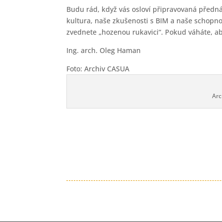
Budu rád, když vás osloví připravovaná předná
kultura, naše zkušenosti s BIM a naše schopnos
zvednete „hozenou rukavici“. Pokud váháte, ab
Ing. arch. Oleg Haman
Foto: Archiv CASUA
Arc