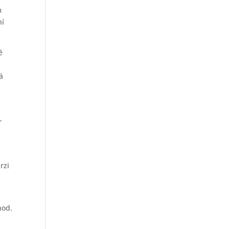
m
ní
ě
á
,
rzi
hod.