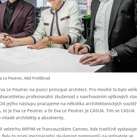
va Le Peutrec, Aleš Poděbrad
va Le Peutrec na pozici principal architect. Pro mnohé to bylo veli
 dvacetiletou profesionální zkušenost s navrhováním výškových sta
. Od jejího nástupu pracujeme na několika architektonických soutěž
UA, to je Eva Le Peutrec a že Eva Le Peutrec je CASUA. Tím se CASUA
pro mladé architekty a absolventy.
li veletrhu MIPIM ve francouzském Cannes, kde tradičně vystavuj
. Byla to první mezinárodní zkušenost nominantů na jednatele ve