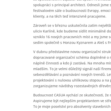
spolupráci s principal architect. Odnesli jsm
festivalovém sále o budoucnosti Evropy, emoci 
klienty, a na těch teď intenzivně pracujeme.
Zároveň se v březnu uskutečnila zatím největší
uliciv Karlíně, kde budeme sídlit minimálně 
vzniklo 16 nových pracovních míst a my jsme s
sedím společně s Honzou Kyznarem a Aleš s Fr
V dubnu představíme novou organizační struk
dopracované organizační schéma doplněné o m
náplně činnosti a kdo ji zastává. Na mnoha míst
mladším. To je velmi důležitý signál naší firem
sebevzdělávání a poznávání nových trendů. L
projektování s nulovou uhlíkovou stopou a na p
zorganizujeme návštěvy rozestavěných dřevěn
Budoucnost CASUA vychází ze skutečnosti, že
Aspirujeme být nejlepším projektantem ve stř
To je moje poselství pro absolventy stavebních 