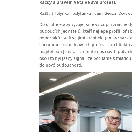
Každý s právem veta ve své profesi.
Re.Start Petynka – polyfunkční dům, Geosan Devel
Do druhé etapy vývoje jsme vstoupili značně 
budoucích jednatelů, kteří nejlépe prošli l
odborníků. Stali se jimi architekt Jan Kyznar (3
spolupráce dvou hlavních profesí – architekta 
majitel pan Jens Ulrich tento náš návrh potvrd
okolí to byl jasný signál, že počítáme s mlad
do nové budoucnosti.