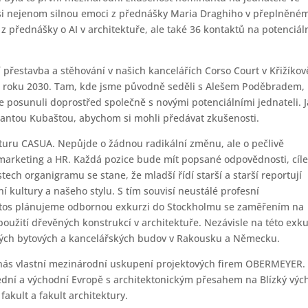
e si nejenom silnou emoci z přednášky Maria Draghiho v přeplněné
z přednášky o AI v architektuře, ale také 36 kontaktů na potenciál
 přestavba a stěhování v našich kancelářích Corso Court v Křižíkov
do roku 2030. Tam, kde jsme původně seděli s Alešem Poděbradem,
e posunuli doprostřed společně s novými potenciálními jednateli. J
antou Kubaštou, abychom si mohli předávat zkušenosti.
turu CASUA. Nepůjde o žádnou radikální změnu, ale o pečlivě
arketing a HR. Každá pozice bude mít popsané odpovědnosti, cíle
ech organigramu se stane, že mladší řídí starší a starší reportují
ní kultury a našeho stylu. S tím souvisí neustálé profesní
etos plánujeme odbornou exkurzi do Stockholmu se zaměřením na
oužití dřevěných konstrukcí v architektuře. Nezávisle na této exku
ých bytových a kancelářských budov v Rakousku a Německu.
 nás vlastní mezinárodní uskupení projektových firem OBERMEYER.
ední a východní Evropě s architektonickým přesahem na Blízký výc
fakult a fakult architektury.