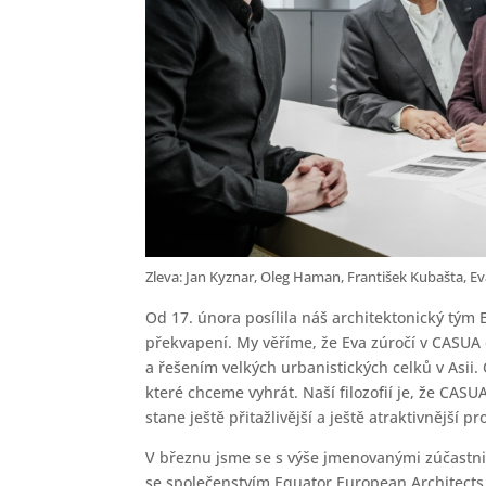
Zleva: Jan Kyznar, Oleg Haman, František Kubašta, E
Od 17. února posílila náš architektonický tým E
překvapení. My věříme, že Eva zúročí v CASUA
a řešením velkých urbanistických celků v Asii
které chceme vyhrát. Naší filozofií je, že CAS
stane ještě přitažlivější a ještě atraktivnější 
V březnu jsme se s výše jmenovanými zúčastni
se společenstvím Equator European Architects