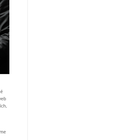
ké
veb
ích,
eme