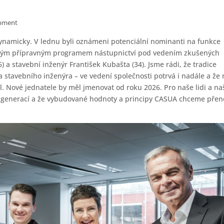
opment
dynamicky. V lednu byli oznámeni potenciální nominanti na funkce
oňským přípravným programem nástupnictví pod vedením zkušených
6) a stavební inženýr František Kubašta (34). Jsme rádi, že tradice
a stavebního inženýra – ve vedení společnosti potrvá i nadále a že
il. Nové jednatele by měl jmenovat od roku 2026. Pro naše lidi a na
ou generací a že vybudované hodnoty a principy CASUA chceme přen