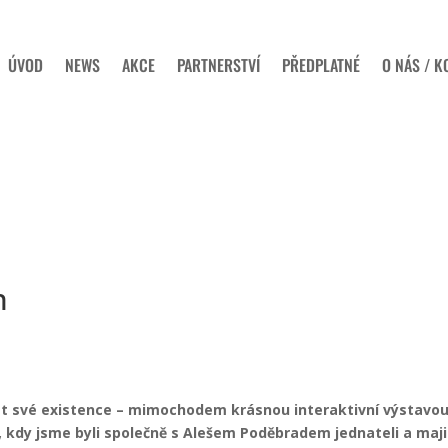
ÚVOD
NEWS
AKCE
PARTNERSTVÍ
PŘEDPLATNÉ
O NÁS / K
n
let své existence – mimochodem krásnou interaktivní výstavou
, kdy jsme byli společně s Alešem Poděbradem jednateli a majit