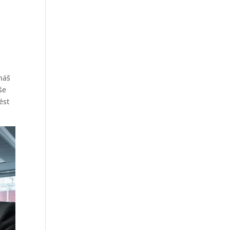
 náš
še
ést