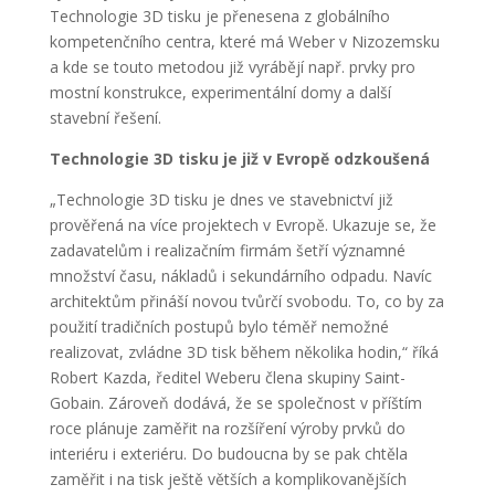
Technologie 3D tisku je přenesena z globálního
kompetenčního centra, které má Weber v Nizozemsku
a kde se touto metodou již vyrábějí např. prvky pro
mostní konstrukce, experimentální domy a další
stavební řešení.
Technologie 3D tisku je již v Evropě odzkoušená
„Technologie 3D tisku je dnes ve stavebnictví již
prověřená na více projektech v Evropě. Ukazuje se, že
zadavatelům i realizačním firmám šetří významné
množství času, nákladů i sekundárního odpadu. Navíc
architektům přináší novou tvůrčí svobodu. To, co by za
použití tradičních postupů bylo téměř nemožné
realizovat, zvládne 3D tisk během několika hodin,“ říká
Robert Kazda, ředitel Weberu člena skupiny Saint-
Gobain. Zároveň dodává, že se společnost v příštím
roce plánuje zaměřit na rozšíření výroby prvků do
interiéru i exteriéru. Do budoucna by se pak chtěla
zaměřit i na tisk ještě větších a komplikovanějších