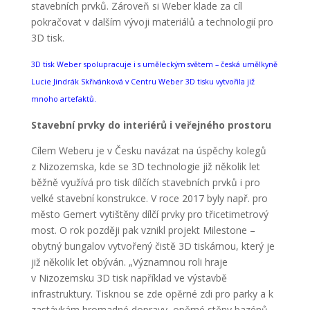
stavebních prvků. Zároveň si Weber klade za cíl
pokračovat v dalším vývoji materiálů a technologií pro
3D tisk.
3D tisk Weber spolupracuje i s uměleckým světem – česká umělkyně
Lucie Jindrák Skřivánková v Centru Weber 3D tisku vytvořila již
mnoho artefaktů.
Stavební prvky do interiérů i veřejného prostoru
Cílem Weberu je v Česku navázat na úspěchy kolegů
z Nizozemska, kde se 3D technologie již několik let
běžně využívá pro tisk dílčích stavebních prvků i pro
velké stavební konstrukce. V roce 2017 byly např. pro
město Gemert vytištěny dílčí prvky pro třicetimetrový
most. O rok později pak vznikl projekt Milestone –
obytný bungalov vytvořený čistě 3D tiskárnou, který je
již několik let obýván. „Významnou roli hraje
v Nizozemsku 3D tisk například ve výstavbě
infrastruktury. Tisknou se zde opěrné zdi pro parky a k
zastávkám hromadné dopravy, opěrné stěny bazénů,