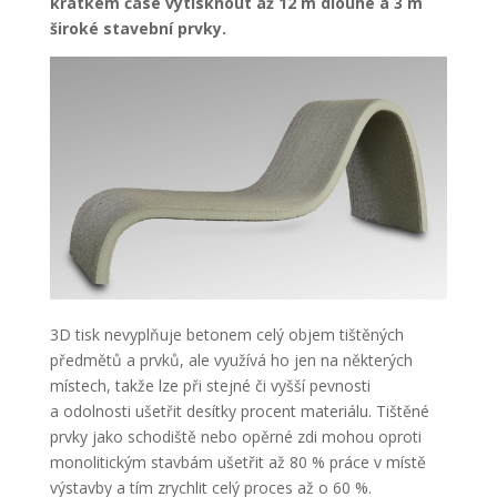
krátkém čase vytisknout až 12 m dlouhé a 3 m
široké stavební prvky.
3D tisk nevyplňuje betonem celý objem tištěných
předmětů a prvků, ale využívá ho jen na některých
místech, takže lze při stejné či vyšší pevnosti
a odolnosti ušetřit desítky procent materiálu. Tištěné
prvky jako schodiště nebo opěrné zdi mohou oproti
monolitickým stavbám ušetřit až 80 % práce v místě
výstavby a tím zrychlit celý proces až o 60 %.