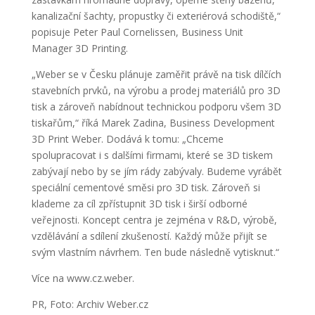
kanalizační šachty, propustky či exteriérová schodiště,“
popisuje Peter Paul Cornelissen, Business Unit
Manager 3D Printing.
„Weber se v Česku plánuje zaměřit právě na tisk dílčích
stavebních prvků, na výrobu a prodej materiálů pro 3D
tisk a zároveň nabídnout technickou podporu všem 3D
tiskařům,“ říká Marek Zadina, Business Development
3D Print Weber. Dodává k tomu: „Chceme
spolupracovat i s dalšími firmami, které se 3D tiskem
zabývají nebo by se jím rády zabývaly. Budeme vyrábět
speciální cementové směsi pro 3D tisk. Zároveň si
klademe za cíl zpřístupnit 3D tisk i širší odborné
veřejnosti. Koncept centra je zejména v R&D, výrobě,
vzdělávání a sdílení zkušeností. Každý může přijít se
svým vlastním návrhem. Ten bude následně vytisknut.“
Více na www.cz.weber.
PR,
Foto: Archiv Weber.cz