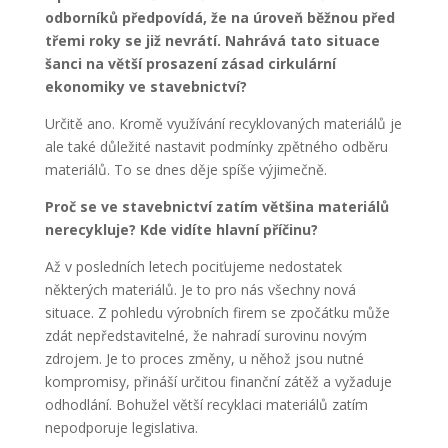
odborníků předpovídá, že na úroveň běžnou před
třemi roky se již nevrátí. Nahrává tato situace
šanci na větší prosazení zásad cirkulární
ekonomiky ve stavebnictví?
Určitě ano. Kromě využívání recyklovaných materiálů je
ale také důležité nastavit podmínky zpětného odběru
materiálů. To se dnes děje spíše výjimečně.
Proč se ve stavebnictví zatím většina materiálů
nerecykluje? Kde vidíte hlavní příčinu?
Až v posledních letech pociťujeme nedostatek
některých materiálů. Je to pro nás všechny nová
situace. Z pohledu výrobních firem se zpočátku může
zdát nepředstavitelné, že nahradí surovinu novým
zdrojem. Je to proces změny, u něhož jsou nutné
kompromisy, přináší určitou finanční zátěž a vyžaduje
odhodlání. Bohužel větší recyklaci materiálů zatím
nepodporuje legislativa.