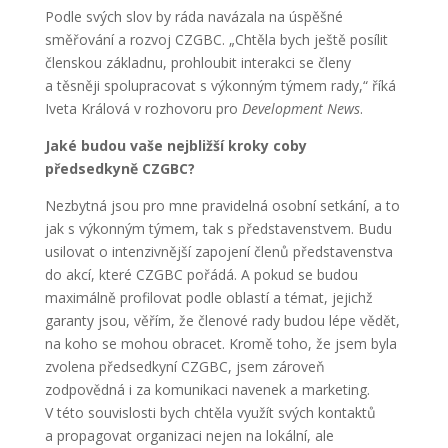
Podle svých slov by ráda navázala na úspěšné
směřování a rozvoj CZGBC. „Chtěla bych ještě posílit
členskou základnu, prohloubit interakci se členy
a těsněji spolupracovat s výkonným týmem rady,“ říká
Iveta Králová v rozhovoru pro
Development News
.
Jaké budou vaše nejbližší kroky coby
předsedkyně CZGBC?
Nezbytná jsou pro mne pravidelná osobní setkání, a to
jak s výkonným týmem, tak s představenstvem. Budu
usilovat o intenzivnější zapojení členů představenstva
do akcí, které CZGBC pořádá. A pokud se budou
maximálně profilovat podle oblastí a témat, jejichž
garanty jsou, věřím, že členové rady budou lépe vědět,
na koho se mohou obracet. Kromě toho, že jsem byla
zvolena předsedkyní CZGBC, jsem zároveň
zodpovědná i za komunikaci navenek a marketing.
V této souvislosti bych chtěla využít svých kontaktů
a propagovat organizaci nejen na lokální, ale