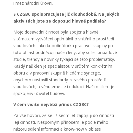
i mezinárodní úrovni.
S CZGBC spolupracujete již dlouhodobě. Na jakých
aktivitách jste se doposud hlavně podílela?
Moje dosavadní činnost byla spojena hlavně
s tématem vytváření optimálního vnitřního prostředí
v budovách. Jako koordinátorka pracovní skupiny pro
tuto oblast podněcuji naše členy, aby sdíleli případové
studie, trendy a novinky týkající se této problematiky.
Každý náš člen je specialistou v určitém konkrétním
oboru a v pracovní skupině hledáme synergie,
abychom nastavili standardy zdravého prostředí
v budovách, a věnujeme se i edukaci. Naším cílem je
spokojený uživatel budovy.
V čem vidíte největší přínos CZGBC?
Za vše hovoří, že se již sedm let zapojuji do činnosti
její činnosti. Nesporným přínosem je podle mého
názoru sdílení informací a know-how v oblasti