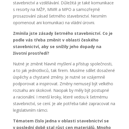
stavebnictví a vzdělávání. Důležitá je také komunikace
s resorty na MŽP, MMR a MPO a samozřejmě
prosazování zásad šetrného stavebnictví. Nesmím
opomenout ani komunikaci na vládní úrovni.
Zmínila jste zásady šetrného
stavebnictví. Co je
podle vás třeba změnit v oblasti českého
stavebnictví, aby se snížily jeho dopady na
životní prostředí?
Nutné je změnit hlavně myšlení a přístup společnosti,
a to jak jednotlivců, tak firem. Musíme sdílet dosažené
úspěchy a chystané změny. Je nutné se vzájemně
podporovat a inspirovat. Změny nemusejí být velkého
rozsahu ani skokové. Naopak by měly být postupné
a racionální. I menší kroky, které vedou k šetrnému
stavebnictví, se cení. Je ale potřeba také zapracovat na
legislativním rámci.
Tématem číslo jedna v oblasti stavebnictví se
v poslední době stal růst cen materiálů. Mnoho