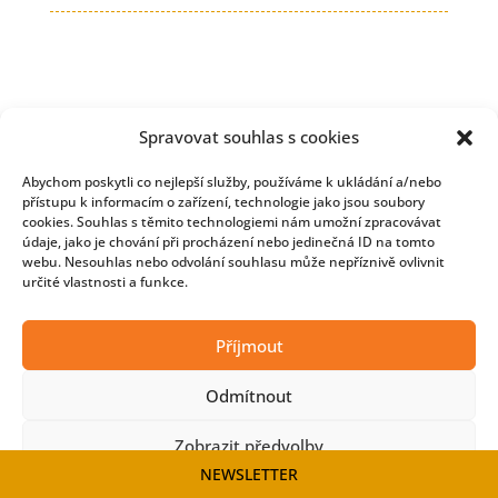
Spravovat souhlas s cookies
Abychom poskytli co nejlepší služby, používáme k ukládání a/nebo
přístupu k informacím o zařízení, technologie jako jsou soubory
cookies. Souhlas s těmito technologiemi nám umožní zpracovávat
údaje, jako je chování při procházení nebo jedinečná ID na tomto
webu. Nesouhlas nebo odvolání souhlasu může nepříznivě ovlivnit
určité vlastnosti a funkce.
Copyright © 2026 Developmentnews
Příjmout
Odmítnout
Zobrazit předvolby
NEWSLETTER