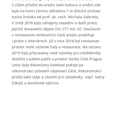
S cílem přivést do areálu také kulturu a umění zde
byla na konci června odhalena 7 m dlouhá ocelová
socha žraloka od prof. ak. soch. Michala Gabriela.
V zimě 2018 byly zahájeny stavební a další práce,
jejichž dosavadní objem činí 277 mil. Kč. Současně
s renovacemi venkovních částí areálu probíhají
i práce v interiérech. Již v roce 2018 byl renovován
prostor malé sázkové haly a restaurace. Na sezonu
2019 byly připraveny nové salonky pro návštěvníky
dostihů v pátém patře a prostor Derby Club Prague.
Letos byly dokončeny hotelové pokoje po
rekonstrukci původní ubytovací části. Rekonstrukcí
prošly také stáje a zázemí pro závodníky, např. šatny
žokejů a dostihové vážnice.