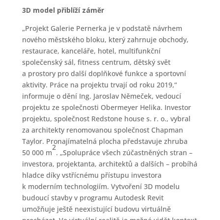
3D model přiblíží záměr
„Projekt Galerie Pernerka je v podstatě návrhem
nového městského bloku, který zahrnuje obchody,
restaurace, kanceláře, hotel, multifunkční
společenský sál, fitness centrum, dětský svět
a prostory pro další doplňkové funkce a sportovní
aktivity. Práce na projektu trvají od roku 2019,“
informuje o dění Ing. Jaroslav Němeček, vedoucí
projektu ze společnosti Obermeyer Helika. Investor
projektu, společnost Redstone house s. r. o., vybral
za architekty renomovanou společnost Chapman
Taylor. Pronajímatelná plocha představuje zhruba
2
50 000 m
. „Spolupráce všech zúčastněných stran –
investora, projektanta, architektů a dalších – probíhá
hladce díky vstřícnému přístupu investora
k moderním technologiím. Vytvoření 3D modelu
budoucí stavby v programu Autodesk Revit
umožňuje ještě neexistující budovu virtuálně