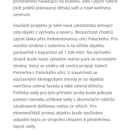
prostranství navazující na budovu. Děti i jejich rodiče
jistě potěší plánovaný dětský svět a nové wellness
centrum.
Součástí projektu je také nová cyklostezka lemující
celý objekt z východu a severu. Bezpečnost chodců
zajistí lávka přes frekventovanou ulici Palackého. Pro
vozidla vznikne v suterénu a na střeše objektu
parkoviště s kapacitou až 1 200 míst. Na východní
straně bude navíc vytvořen menší park se vzrostlými
stromy, který ve směru od centra propojí Galerii
Pernerka s Palackého ulicí. V souvislosti se
současnými ekologickými trendy je na objektu
navržena zelená fasáda a také zelená střecha.
Potřeba vody pro tyto přírodní prvky bude pokryta
pomocí rozvodu užitkové vody z akumulační nádrže
zásobované dešťovou vodou ze střech. Pro
ekonomičtější provoz objektu bude využíváno
odpadní teplo ze strojního chlazení k předehřevu
topné vody.