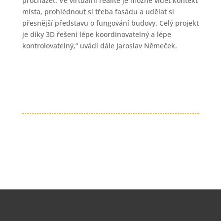
procházet. Ve virtuální realitě je možné vidět kontext
místa, prohlédnout si třeba fasádu a udělat si
přesnější představu o fungování budovy. Celý projekt
je díky 3D řešení lépe koordinovatelný a lépe
kontrolovatelný,“ uvádí dále Jaroslav Němeček.