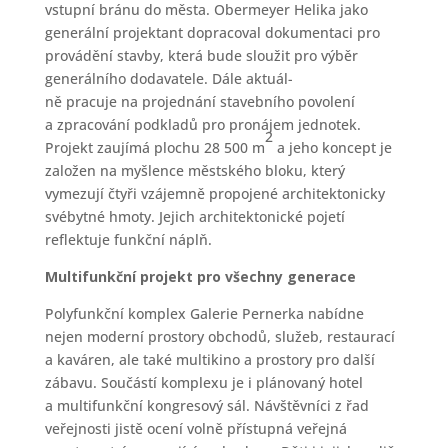
vstupní bránu do města. Obermeyer Helika jako
generální projektant dopracoval dokumentaci pro
provádění stavby, která bude sloužit pro výběr
generálního dodavatele. Dále aktuál-
ně pracuje na projednání stavebního povolení
a zpracování podkladů pro pronájem jednotek.
2
Projekt zaujímá plochu 28 500 m
a jeho koncept je
založen na myšlence městského bloku, který
vymezují čtyři vzájemně propojené architektonicky
svébytné hmoty. Jejich architektonické pojetí
reflektuje funkční náplň.
Multifunkční projekt pro všechny generace
Polyfunkční komplex Galerie Pernerka nabídne
nejen moderní prostory obchodů, služeb, restaurací
a kaváren, ale také multikino a prostory pro další
zábavu. Součástí komplexu je i plánovaný hotel
a multifunkční kongresový sál. Návštěvníci z řad
veřejnosti jistě ocení volně přístupná veřejná