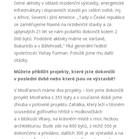
četné aktivity v oblasti rezidenční výstavby, energetické
infrastruktury i dopravních staveb po celém světě, mj.
v Africe, Severní i Jižní Americe. „Tady v České republice
se zaměřujeme hlavně na rezidenční stavby a za
uplynulých 21 let se nám podařilo dokončit kolem 2
000 bytů. Podobné aktivity máme ve Varšavě,
Bukurešti a v Bělehradě,“ říká generální ředitel
společnosti Yishay Furman. Položili jsme mu další
otázky.
Můžete přiblížit projekty, které jste dokončili
v poslední době nebo které jsou ve výstavbě?
V Modřanech máme dva projekty – loni jsme dokončili
projekt Modřanka s 355 byty a v současné době jsme
zhruba v polovině projektu Zahálka, který leží v těsném
sousedství golfového hřiště v Hodkovičkách
a v blízkosti Vltavy, na krásném místě s moc hezkou
architekturou. Bude zde na 800 bytů, z nichž 500 je
dokončeno a předáno, dalších 300 je ve výstavbě a na