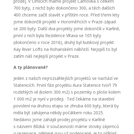
prodej. V Čimicích máme projekt Čámovka s celkem
700 byty, z nichž bylo dokončeno 300, a těch dalších
400 chceme začít stavět v příštím roce. Před třemi lety
jsme dokončili projekt v Horoměřicích v Praze-západ
se 200 byty. Další dva projekty jsme dokončili v Karlíně,
první z nich byla Rezidence Vltava se 105 byty
(dokončeno v roce 2016), druhý byl butikový projekt
Kay River Lofts na Rohanském nábřeží. Nejspíš to byl
zatím náš nejlepší projekt v Praze.
A ty plánované?
Jeden z našich nejrozsáhlejších projektů se nachází ve
Statenicích. První fázi projektu Aura Statenice tvoří 79
rozlehlých vil (kolem 300 m
2
) s pozemky o ploše kolem
1 000 m
2
je nyní v prodeji. Teď čekáme na stavební
povolení na druhou etapu se zhruba 600 byty, která by
měla být zahájena někdy počátkem roku 2025.
Nedávno jsme zahájili prodej projektu v Karlíně
s názvem Blízká. V současnosti máme stovky zájemců
o rezervace, některé jsou už podepsané. Je to příklad