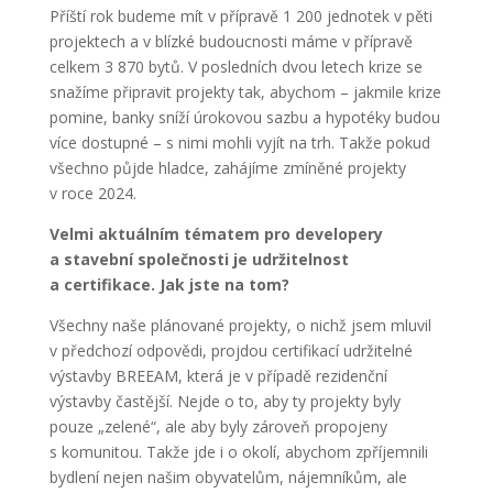
Příští rok budeme mít v přípravě 1 200 jednotek v pěti
projektech a v blízké budoucnosti máme v přípravě
celkem 3 870 bytů. V posledních dvou letech krize se
snažíme připravit projekty tak, abychom – jakmile krize
pomine, banky sníží úrokovou sazbu a hypotéky budou
více dostupné – s nimi mohli vyjít na trh. Takže pokud
všechno půjde hladce, zahájíme zmíněné projekty
v roce 2024.
Velmi aktuálním tématem pro developery
a stavební společnosti je udržitelnost
a certifikace. Jak jste na tom?
Všechny naše plánované projekty, o nichž jsem mluvil
v předchozí odpovědi, projdou certifikací udržitelné
výstavby BREEAM, která je v případě rezidenční
výstavby častější. Nejde o to, aby ty projekty byly
pouze „zelené“, ale aby byly zároveň propojeny
s komunitou. Takže jde i o okolí, abychom zpříjemnili
bydlení nejen našim obyvatelům, nájemníkům, ale