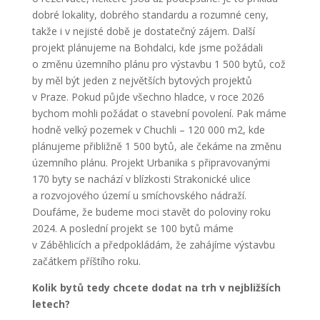
dobré lokality, dobrého standardu a rozumné ceny,
takže i v nejisté době je dostatečný zájem. Další
projekt plánujeme na Bohdalci, kde jsme požádali
o změnu územního plánu pro výstavbu 1 500 bytů, což
by měl být jeden z největších bytových projektů
v Praze. Pokud půjde všechno hladce, v roce 2026
bychom mohli požádat o stavební povolení. Pak máme
hodně velký pozemek v Chuchli – 120 000 m
2
, kde
plánujeme přibližně 1 500 bytů, ale čekáme na změnu
územního plánu. Projekt Urbanika s připravovanými
170 byty se nachází v blízkosti Strakonické ulice
a rozvojového území u smíchovského nádraží.
Doufáme, že budeme moci stavět do poloviny roku
2024. A poslední projekt se 100 bytů máme
v Záběhlicích a předpokládám, že zahájíme výstavbu
začátkem příštího roku.
Kolik bytů tedy chcete dodat na trh v nejbližších
letech?