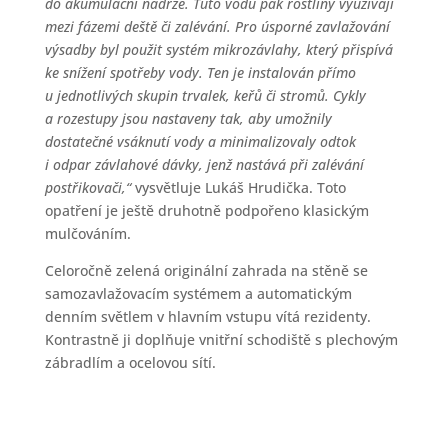
do akumulační nádrže. Tuto vodu pak rostliny využívají
mezi fázemi deště či zalévání. Pro úsporné zavlažování
výsadby byl použit systém mikrozávlahy, který přispívá
ke snížení spotřeby vody. Ten je instalován přímo
u jednotlivých skupin trvalek, keřů či stromů. Cykly
a rozestupy jsou nastaveny tak, aby umožnily
dostatečné vsáknutí vody a minimalizovaly odtok
i odpar závlahové dávky, jenž nastává při zalévání
postřikovači,“
vysvětluje Lukáš Hrudička. Toto
opatření je ještě druhotně podpořeno klasickým
mulčováním.
Celoročně zelená originální zahrada na stěně se
samozavlažovacím systémem a automatickým
denním světlem v hlavním vstupu vítá rezidenty.
Kontrastně ji doplňuje vnitřní schodiště s plechovým
zábradlím a ocelovou sítí.