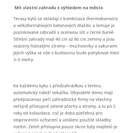
Mít vlastní zahradu s výhledem na město
Terasy bytů se skládají z kombinace thermoborovice
a velkoformátových betonových dlaždic a lemuje je
pozinkované zábradlí s ocelovou sítí v černé barvě.
Střešní zahrady mají 40 cm až 80 cm zeminy a jsou
osázeny listnatými stromy – muchovníky a sakurami.
Jejich výška se zde v budoucnu bude pohybovat mezi
3–5 metry.
Ke každému bytu s předzahrádkou v terénu
automaticky náleží sekačka. Obyvatelé domu mají
předplacenou péči zahradnické firmy na všechny
veřejně přístupné zelené plochy a stromy, a to po 2
roky od kolaudace, což je doba potřebná pro
stoprocentní uchycení a ustálení použité skladby
rostlin. Zeleň přístupná pouze skrze byty majitelů je