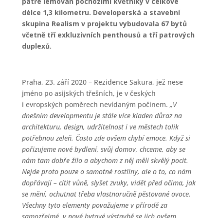
patře lemován pochozími květníky v celkové
délce 1,3 kilometru. Developerská a stavební
skupina Realism v projektu vybudovala 67 bytů
včetně tří exkluzivních penthousů a tří patrových
duplexů.
Praha, 23. září 2020 – Rezidence Sakura, jež nese
jméno po asijských třešních, je v českých
i evropských poměrech nevídaným počinem.
„V
dnešním developmentu je stále více kladen důraz na
architekturu, design, udržitelnost i ve městech tolik
potřebnou zeleň. Často zde ovšem chybí emoce. Když si
pořizujeme nové bydlení, svůj domov, chceme, aby se
nám tam dobře žilo a abychom z něj měli skvělý pocit.
Nejde proto pouze o samotné rostliny, ale o to, co nám
dopřávají – cítit vůně, slyšet zvuky, vidět před očima, jak
se mění, ochutnat třeba vlastnoručně pěstované ovoce.
Všechny tyto elementy považujeme v přírodě za
samozřejmé, v nové bytové výstavbě se jich ovšem