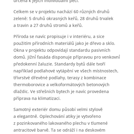
určena k jejich individuální péči.
Celkem se v projektu nachází 60 různých druhů
zeleně: 5 druhů okrasných keřů, 28 druhů trvalek
a travin a 27 druhů stromů a keřů.
Příroda se navíc propisuje i v interiéru, a sice
použitím přírodních materiálů jako je dřevo a sklo.
Okna v projektu odpovídají standardu pasivních
domů. Jižní́ fasáda disponuje přípravou pro venkovní́
předokenní žaluzie. Standardy bytů dále tvoří
například podlahové vytápění ve všech místnostech,
třívrstvé dřevěné podlahy, terasy z kombinace
thermoborovice a velkoformátových betonových
dlaždic. Ve střešních bytech je navíc provedena
příprava na klimatizaci.
Samotný exteriér domu působí velmi stylově
a elegantně. Oplechování atiky je vytvořeno
z pozinkovaného lakovaného plechu v tlumené
antracitové barvě. Ta se odráží i na deskovém