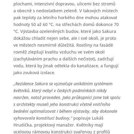
plochami, intenzivní dopravou, ulicemi bez stromů
a obecně s nedostatkem zeleně. V takových místech
pak teploty za letního horkého dne mohou atakovat
hodnoty 50 až 60 °C, na střechách domů dokonce 70
°C. Výstavba ozeleněných budov, které jako Sakura
dokážou chladit nejen sebe, ale i své okolí, je proto
ve městech nesmírně důležitá. Rostliny na fasádě
rovněž zlepšují kvalitu vzduchu ve svém okolí
(zachytáváním prachu a dalších nečistot), zadržují
vodu, která by jinak odtekla do kanalizace, a fungují
jako zvuková izolace.
„Rezidence Sakura se vyznačuje unikátním systémem
květníků, který nebyl v českých podmínkách nikdy
navržen, natož proveden. Jako průkopníci jsme tak spolu
s architekty museli jeho konstrukci včetně vnitřního
bednění optimalizovat i během výstavby, aby dokonale
vyhovovala konstituci budovy,“
popisuje Lukáš
Hrudička, projektový manažer. Květníky mají
ocelovou rámovou konstrukci svařenou z profilů