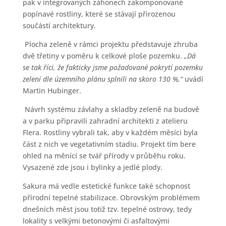
pak v integrovaných záhonech zakomponované
popínavé rostliny, které se stávají přirozenou
součástí architektury.
Plocha zeleně v rámci projektu představuje zhruba
dvě třetiny v poměru k celkové ploše pozemku.
„Dá
se tak říci, že fakticky jsme požadované pokrytí pozemku
zelení dle územního plánu splnili na skoro 130 %,“
uvádí
Martin Hubinger.
Návrh systému závlahy a skladby zeleně na budově
a v parku připravili zahradní architekti z atelieru
Flera. Rostliny vybrali tak, aby v každém měsíci byla
část z nich ve vegetativním stadiu. Projekt tím bere
ohled na měnící se tvář přírody v průběhu roku.
Vysazené zde jsou i bylinky a jedlé plody.
Sakura má vedle estetické funkce také schopnost
přírodní tepelné stabilizace. Obrovským problémem
dnešních měst jsou totiž tzv. tepelné ostrovy, tedy
lokality s velkými betonovými či asfaltovými