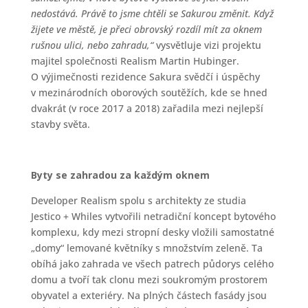
nedostává. Právě to jsme chtěli se Sakurou změnit. Když
žijete ve městě, je přeci obrovský rozdíl mít za oknem
rušnou ulici, nebo zahradu,“
vysvětluje vizi projektu
majitel společnosti Realism Martin Hubinger.
O výjimečnosti rezidence Sakura svědčí i úspěchy
v mezinárodních oborových soutěžích, kde se hned
dvakrát (v roce 2017 a 2018) zařadila mezi nejlepší
stavby světa.
Byty se zahradou za každým oknem
Developer Realism spolu s architekty ze studia
Jestico + Whiles vytvořili netradiční koncept bytového
komplexu, kdy mezi stropní desky vložili samostatné
„domy“ lemované květníky s množstvím zeleně. Ta
obíhá jako zahrada ve všech patrech půdorys celého
domu a tvoří tak clonu mezi soukromým prostorem
obyvatel a exteriéry. Na plných částech fasády jsou