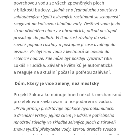
povrchovou vodu ze všech zpevněných ploch
v blízkosti budovy. „
Jedná se o jednoduchou soustavu
zahloubených rigolů osázených rostlinami se schopností
reagovat na kolísavou hladinu vody. Dešťová voda je do
struh přiváděna otvory v obrubnících, odkud postupně
prosakuje do podloží. Velkou část závlahy do sebe
rovněž pojmou rostliny a postupně ji zase uvolňují do
ovzduší. Přebytečná voda z květináčů se odvádí do
retenční nádrže, kde může být později využita,“
říká
Lukáš Hrudička. Závlaha květníků je automatická
a reaguje na aktuální počasí a potřebu zalévání.
Dům, který je více zelený, než městský
Projekt Sakura kombinuje hned několik mechanismů
pro efektivní zavlažování a hospodaření s vodou.
„První princip představuje aplikace hydroakumulační
a drenážní vrstvy, jejímž cílem je udržení potřebného
množství závlahy ve skladbě zelených ploch a zároveň
znovu využití přebytečné vody, kterou drenáže svedou