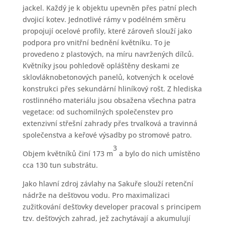
jackel. Každý je k objektu upevněn přes patní plech
dvojicí kotev. Jednotlivé rámy v podélném směru
propojují ocelové profily, které zároveň slouží jako
podpora pro vnitřní bednění květníku. To je
provedeno z plastových, na míru navržených dílců.
Květníky jsou pohledově opláštěny deskami ze
sklovláknobetonových panelů, kotvených k ocelové
konstrukci přes sekundární hliníkový rošt. Z hlediska
rostlinného materiálu jsou obsažena všechna patra
vegetace: od suchomilných společenstev pro
extenzivní střešní zahrady přes trvalková a travinná
společenstva a keřové výsadby po stromové patro.
3
Objem květníků činí 173 m
a bylo do nich umístěno
cca 130 tun substrátu.
Jako hlavní zdroj závlahy na Sakuře slouží retenční
nádrže na dešťovou vodu. Pro maximalizaci
zužitkování dešťovky developer pracoval s principem
tzv. dešťových zahrad, jež zachytávají a akumulují