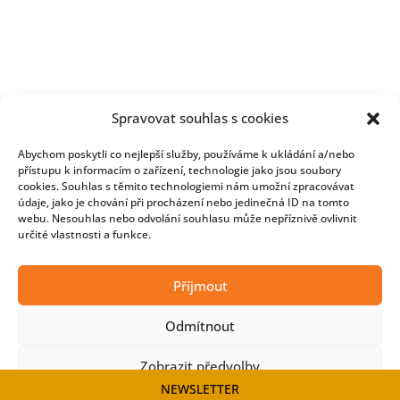
Spravovat souhlas s cookies
Abychom poskytli co nejlepší služby, používáme k ukládání a/nebo
přístupu k informacím o zařízení, technologie jako jsou soubory
cookies. Souhlas s těmito technologiemi nám umožní zpracovávat
údaje, jako je chování při procházení nebo jedinečná ID na tomto
webu. Nesouhlas nebo odvolání souhlasu může nepříznivě ovlivnit
určité vlastnosti a funkce.
Copyright © 2026 Developmentnews
Příjmout
Odmítnout
Zobrazit předvolby
NEWSLETTER