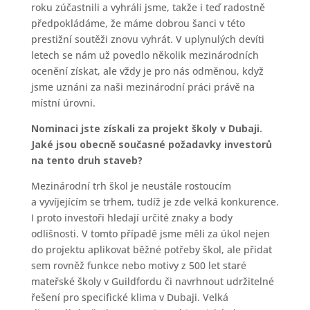
roku zúčastnili a vyhráli jsme, takže i teď radostně
předpokládáme, že máme dobrou šanci v této
prestižní soutěži znovu vyhrát. V uplynulých devíti
letech se nám už povedlo několik mezinárodních
ocenění získat, ale vždy je pro nás odměnou, když
jsme uznáni za naši mezinárodní práci právě na
místní úrovni.
Nominaci jste získali za projekt školy v Dubaji.
Jaké jsou obecně současné požadavky investorů
na tento druh staveb?
Mezinárodní trh škol je neustále rostoucím
a vyvíjejícím se trhem, tudíž je zde velká konkurence.
I proto investoři hledají určité znaky a body
odlišnosti. V tomto případě jsme měli za úkol nejen
do projektu aplikovat běžné potřeby škol, ale přidat
sem rovněž funkce nebo motivy z 500 let staré
mateřské školy v Guildfordu či navrhnout udržitelné
řešení pro specifické klima v Dubaji. Velká