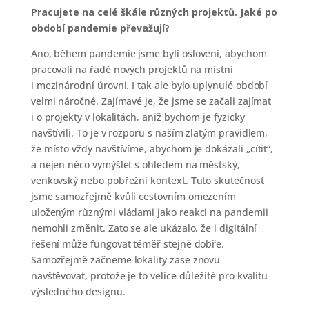
Pracujete na celé škále různých projektů. Jaké po
období pandemie převažují?
Ano, během pandemie jsme byli osloveni, abychom
pracovali na řadě nových projektů na místní
i mezinárodní úrovni. I tak ale bylo uplynulé období
velmi náročné. Zajímavé je, že jsme se začali zajímat
i o projekty v lokalitách, aniž bychom je fyzicky
navštívili. To je v rozporu s naším zlatým pravidlem,
že místo vždy navštívíme, abychom je dokázali „cítit“,
a nejen něco vymýšlet s ohledem na městský,
venkovský nebo pobřežní kontext. Tuto skutečnost
jsme samozřejmě kvůli cestovním omezením
uloženým různými vládami jako reakci na pandemii
nemohli změnit. Zato se ale ukázalo, že i digitální
řešení může fungovat téměř stejně dobře.
Samozřejmě začneme lokality zase znovu
navštěvovat, protože je to velice důležité pro kvalitu
výsledného designu.