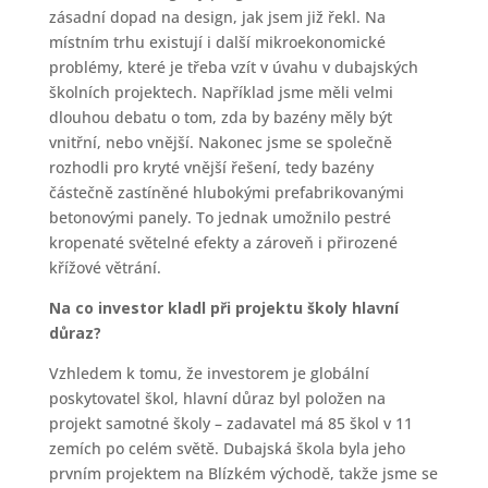
zásadní dopad na design, jak jsem již řekl. Na
místním trhu existují i další mikroekonomické
problémy, které je třeba vzít v úvahu v dubajských
školních projektech. Například jsme měli velmi
dlouhou debatu o tom, zda by bazény měly být
vnitřní, nebo vnější. Nakonec jsme se společně
rozhodli pro kryté vnější řešení, tedy bazény
částečně zastíněné hlubokými prefabrikovanými
betonovými panely. To jednak umožnilo pestré
kropenaté světelné efekty a zároveň i přirozené
křížové větrání.
Na co investor kladl při projektu školy hlavní
důraz?
Vzhledem k tomu, že investorem je globální
poskytovatel škol, hlavní důraz byl položen na
projekt samotné školy – zadavatel má 85 škol v 11
zemích po celém světě. Dubajská škola byla jeho
prvním projektem na Blízkém východě, takže jsme se