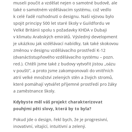
museli poučit a vzdělat nejen o samotné budově, ale
také o samotném vzdělávacím systému, což vedlo
k celé řadě rozhodnutí o designu. Naší výzvou bylo
spojit principy 500 let staré školy v Guildfordu ve
Velké Británii spolu s požadavky KHDA v Dubaji
v klimatu Arabských emirátů. Výsledný development
je ukázkou jak vzdělávací nabídky, tak také skokovou
změnou v designu vzdělávacího prostředí K-12
(dvanáctistupňového vzdělávacího systému – pozn.
red.). Chtěli jsme také z budovy vytvořit jistou „oázu
v poušti“, a proto jsme zakomponovali do vnitřních
atrií velké množství zelených stěn a živých stromů,
které pomáhají vytvářet příjemné prostředí pro žáky
a zaměstnance školy.
Kdybyste měl váš projekt charakterizovat
pouhými pěti slovy, která by to byla?
Pokud jde o design, řekl bych, že je progresivní,
inovativní, vítající, intuitivní a zelený.