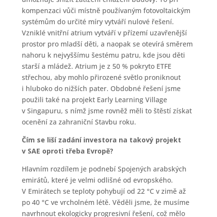
kompenzaci vůči místně používaným fotovoltaickým
systémům do určité míry vytváří nulové řešení.
Vzniklé vnitřní atrium vytváří v přízemí uzavřenější
prostor pro mladší děti, a naopak se otevírá směrem
nahoru k nejvyššímu šestému patru, kde jsou děti
starší a mládež. Atrium je z 50 % pokryto ETFE
střechou, aby mohlo přirozené světlo proniknout
i hluboko do nižších pater. Obdobné řešení jsme
použili také na projekt Early Learning Village
v Singapuru, s nímž jsme rovněž měli to štěstí získat
ocenění za zahraniční Stavbu roku.
Čím se liší zadání investora na takový projekt
v SAE oproti třeba Evropě?
Hlavním rozdílem je podnebí Spojených arabských
emirátů, které je velmi odlišné od evropského.
V Emirátech se teploty pohybují od 22 °C v zimě až
po 40 °C ve vrcholném létě. Věděli jsme, že musíme
navrhnout ekologicky progresivní řešení, což mělo