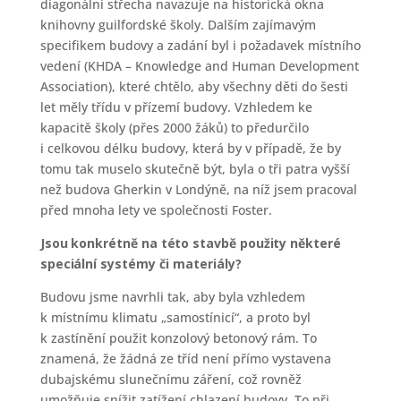
diagonální střecha navazuje na historická okna
knihovny guilfordské školy. Dalším zajímavým
specifikem budovy a zadání byl i požadavek místního
vedení (KHDA – Knowledge and Human Development
Association), které chtělo, aby všechny děti do šesti
let měly třídu v přízemí budovy. Vzhledem ke
kapacitě školy (přes 2000 žáků) to předurčilo
i celkovou délku budovy, která by v případě, že by
tomu tak muselo skutečně být, byla o tři patra vyšší
než budova Gherkin v Londýně, na níž jsem pracoval
před mnoha lety ve společnosti Foster.
Jsou konkrétně na této stavbě použity některé
speciální sys
témy či materiály?
Budovu jsme navrhli tak, aby byla vzhledem
k místnímu klimatu „samostínicí“, a proto byl
k zastínění použit konzolový betonový rám. To
znamená, že žádná ze tříd není přímo vystavena
dubajskému slunečnímu záření, což rovněž
umožňuje snížit zatížení chlazení budovy. To při