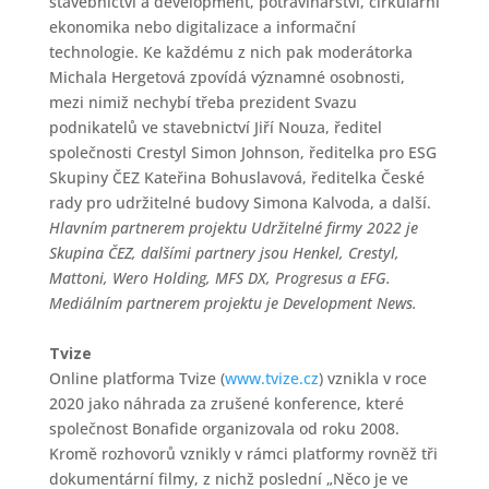
stavebnictví a development, potravinářství, cirkulární
ekonomika nebo digitalizace a informační
technologie. Ke každému z nich pak moderátorka
Michala Hergetová zpovídá významné osobnosti,
mezi nimiž nechybí třeba prezident Svazu
podnikatelů ve stavebnictví Jiří Nouza, ředitel
společnosti Crestyl Simon Johnson, ředitelka pro ESG
Skupiny ČEZ Kateřina Bohuslavová, ředitelka České
rady pro udržitelné budovy Simona Kalvoda, a další.
Hlavním partnerem projektu Udržitelné firmy 2022 je
Skupina ČEZ, dalšími partnery jsou Henkel, Crestyl,
Mattoni, Wero Holding, MFS DX, Progresus a EFG.
Mediálním partnerem projektu je Development News.
Tvize
Online platforma Tvize (
www.tvize.cz
) vznikla v roce
2020 jako náhrada za zrušené konference, které
společnost Bonafide organizovala od roku 2008.
Kromě rozhovorů vznikly v rámci platformy rovněž tři
dokumentární filmy, z nichž poslední „Něco je ve