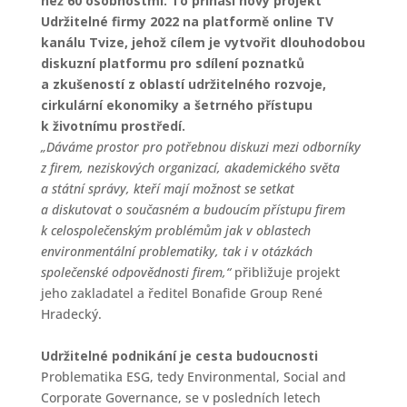
než 60 osobnostmi. To přináší nový projekt
Udržitelné firmy 2022 na platformě online TV
kanálu Tvize, jehož cílem je vytvořit dlouhodobou
diskuzní platformu pro sdílení poznatků
a zkušeností z oblastí udržitelného rozvoje,
cirkulární ekonomiky a šetrného přístupu
k životnímu prostředí.
„Dáváme prostor pro potřebnou diskuzi mezi odborníky
z firem, neziskových organizací, akademického světa
a státní správy, kteří mají možnost se setkat
a diskutovat o současném a budoucím přístupu firem
k celospolečenským problémům jak v oblastech
environmentální problematiky, tak i v otázkách
společenské odpovědnosti firem,“
přibližuje projekt
jeho zakladatel a ředitel Bonafide Group René
Hradecký.
Udržitelné podnikání je cesta budoucnosti
Problematika ESG, tedy Environmental, Social and
Corporate Governance, se v posledních letech