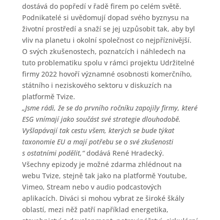
dostává do popředí v řadě firem po celém světě.
Podnikatelé si uvědomují dopad svého byznysu na
životní prostředí a snaží se jej uzpůsobit tak, aby byl
vliv na planetu i okolní společnost co nejpříznivější.
O svých zkušenostech, poznatcích i náhledech na
tuto problematiku spolu v rámci projektu Udržitelné
firmy 2022 hovoří významné osobnosti komerčního,
státního i neziskového sektoru v diskuzích na
platformě Tvize.
„Jsme rádi, že se do prvního ročníku zapojily firmy, které
ESG vnímají jako součást své strategie dlouhodobě.
Vyšlapávají tak cestu všem, kterých se bude týkat
taxonomie EU a mají potřebu se o své zkušenosti
s ostatními podělit,“
dodává René Hradecký.
Všechny epizody je možné zdarma zhlédnout na
webu Tvize, stejně tak jako na platformě Youtube,
Vimeo, Stream nebo v audio podcastových
aplikacích. Diváci si mohou vybrat ze široké škály
oblastí, mezi něž patří například energetika,