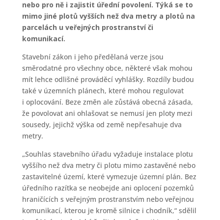
nebo pro ně i zajistit úřední povolení. Týká se to
mimo jiné plotů vyšších než dva metry a plotů na
parcelách u veřejných prostranství či
komunikací.
Stavební zákon i jeho předělaná verze jsou
směrodatné pro všechny obce, některé však mohou
mít lehce odlišné prováděcí vyhlášky. Rozdíly budou
také v územních plánech, které mohou regulovat
i oplocování. Beze změn ale zůstává obecná zásada,
že povolovat ani ohlašovat se nemusí jen ploty mezi
sousedy, jejichž výška od země nepřesahuje dva
metry.
„Souhlas stavebního úřadu vyžaduje instalace plotu
vyššího než dva metry či plotu mimo zastavěné nebo
zastavitelné území, které vymezuje územní plán. Bez
úředního razítka se neobejde ani oplocení pozemků
hraničících s veřejným prostranstvím nebo veřejnou
komunikací, kterou je kromě silnice i chodník,“ sdělil