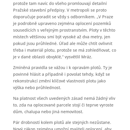
protože tam navíc do všeho promlouvají detailní
Pražské stavební předpisy. V metropoli se proto
doporučuje poradit se vždy s odborníkem. „V Praze
je podrobně upraveno zejména oplocení pozemků
sousedících s veřejným prostranstvím. Ploty v těchto
místech většinou smí být vysoké až dva metry, jen
pokud jsou průhledné. Úřad ale může chtít ovlivnit
třeba i materiál plotu, protože se má zohledňovat, co
je v dané oblasti obvyklé,“ vysvětlil Mráz.
Zmíněná pravidla se vážou i k opravám plotů. Ty je
povinné hlásit a případně i povolat tehdy, když se
rekonstrukcí změní klíčové vlastnosti plotu jako
výška nebo průhlednost.
Na platnost všech uvedených zásad nemá žádný vliv
to, zda na oplocované parcele stojí či teprve vyroste
dům, chalupa nebo jiná nemovitost.
Pár drobností kolem plotů ale stejných nezůstane.
Nový zákon zejména umožní majiteli oplocení, aby