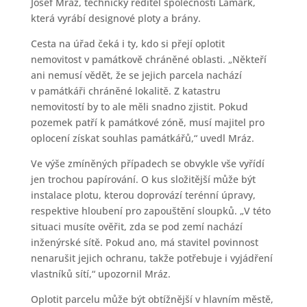
Josef Mráz, technický ředitel společnosti Lamark,
která vyrábí designové ploty a brány.
Cesta na úřad čeká i ty, kdo si přejí oplotit
nemovitost v památkově chráněné oblasti. „Někteří
ani nemusí vědět, že se jejich parcela nachází
v památkáři chráněné lokalitě. Z katastru
nemovitostí by to ale měli snadno zjistit. Pokud
pozemek patří k památkové zóně, musí majitel pro
oplocení získat souhlas památkářů,“ uvedl Mráz.
Ve výše zmíněných případech se obvykle vše vyřídí
jen trochou papírování. O kus složitější může být
instalace plotu, kterou doprovází terénní úpravy,
respektive hloubení pro zapouštění sloupků. „V této
situaci musíte ověřit, zda se pod zemí nachází
inženýrské sítě. Pokud ano, má stavitel povinnost
nenarušit jejich ochranu, takže potřebuje i vyjádření
vlastníků sítí,“ upozornil Mráz.
Oplotit parcelu může být obtížnější v hlavním městě,