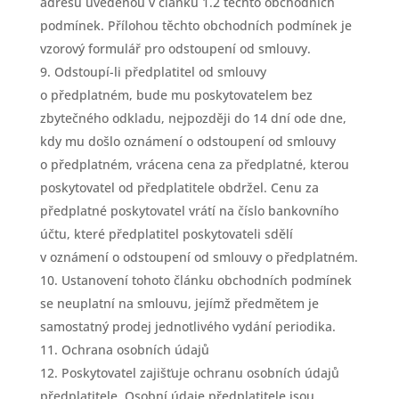
adresu uvedenou v článku 1.2 těchto obchodních
podmínek. Přílohou těchto obchodních podmínek je
vzorový formulář pro odstoupení od smlouvy.
Odstoupí-li předplatitel od smlouvy
o předplatném, bude mu poskytovatelem bez
zbytečného odkladu, nejpozději do 14 dní ode dne,
kdy mu došlo oznámení o odstoupení od smlouvy
o předplatném, vrácena cena za předplatné, kterou
poskytovatel od předplatitele obdržel. Cenu za
předplatné poskytovatel vrátí na číslo bankovního
účtu, které předplatitel poskytovateli sdělí
v oznámení o odstoupení od smlouvy o předplatném.
Ustanovení tohoto článku obchodních podmínek
se neuplatní na smlouvu, jejímž předmětem je
samostatný prodej jednotlivého vydání periodika.
Ochrana osobních údajů
Poskytovatel zajišťuje ochranu osobních údajů
předplatitele. Osobní údaje předplatitele jsou