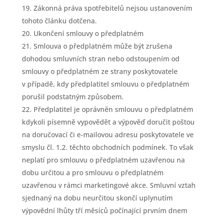
Zákonná práva spotřebitelů nejsou ustanovením
tohoto článku dotčena.
Ukončení smlouvy o předplatném
Smlouva o předplatném může být zrušena
dohodou smluvních stran nebo odstoupením od
smlouvy o předplatném ze strany poskytovatele
v případě, kdy předplatitel smlouvu o předplatném
porušil podstatným způsobem.
Předplatitel je oprávněn smlouvu o předplatném
kdykoli písemně vypovědět a výpověď doručit poštou
na doručovací či e-mailovou adresu poskytovatele ve
smyslu čl. 1.2. těchto obchodních podmínek. To však
neplatí pro smlouvu o předplatném uzavřenou na
dobu určitou a pro smlouvu o předplatném
uzavřenou v rámci marketingové akce. Smluvní vztah
sjednaný na dobu neurčitou skončí uplynutím
výpovědní lhůty tří měsíců počínající prvním dnem