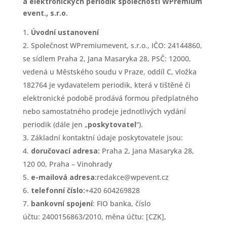
a elektronických periodik společnosti WPremium
event., s.r.o.
Úvodní ustanovení
Společnost WPremiumevent, s.r.o., IČO: 24144860,
se sídlem Praha 2, Jana Masaryka 28, PSČ: 12000,
vedená u Městského soudu v Praze, oddíl C, vložka
182764 je vydavatelem periodik, která v tištěné či
elektronické podobě prodává formou předplatného
nebo samostatného prodeje jednotlivých vydání
periodik (dále jen „
poskytovatel
“).
Základní kontaktní údaje poskytovatele jsou:
doručovací adresa:
Praha 2, Jana Masaryka 28,
120 00, Praha – Vinohrady
e-mailová adresa:
redakce@wpevent.cz
telefonní číslo:
+420 604269828
bankovní spojení
: FIO banka, číslo
účtu: 2400156863/2010, měna účtu: [CZK],