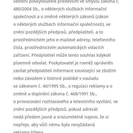
sdělení poskytovatele především ve smyslu zákona č.
480/2004 Sb., o některých službách informační
společnosti a o změně některých zákonů (zákon
o některých službách informační společnosti), ve
znění pozdějších předpisů, předplatiteli, a to
prostřednictvím jeho e-mailové adresy, telefonního
čísla, prostřednictvím automatických volacích
zařízení. Předplatitel může tento souhlas kdykoli
písemně odvolat. Poskytovatel je rovněž oprávněn
zasílat předplatiteli informace související se zbožím
nebo závodem v listinné podobě v souladu
se zákonem č. 40/1995 Sb., o regulaci reklamy a o
změně a doplnění zákona č. 468/1991 Sb.,
o provozování rozhlasového a televizního vysílání, ve
znění pozdějších předpisů, pokud adresát
nedá předem jasně a srozumitelně najevo, že si
nepřeje, aby vůči němu byla nevyžádaná
reklama šířena.