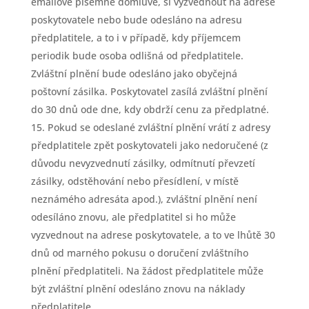
emailové písemné domluvě, si vyzvednout na adrese
poskytovatele nebo bude odesláno na adresu
předplatitele, a to i v případě, kdy příjemcem
periodik bude osoba odlišná od předplatitele.
Zvláštní plnění bude odesláno jako obyčejná
poštovní zásilka. Poskytovatel zasílá zvláštní plnění
do 30 dnů ode dne, kdy obdrží cenu za předplatné.
Pokud se odeslané zvláštní plnění vrátí z adresy
předplatitele zpět poskytovateli jako nedoručené (z
důvodu nevyzvednutí zásilky, odmítnutí převzetí
zásilky, odstěhování nebo přesídlení, v místě
neznámého adresáta apod.), zvláštní plnění není
odesíláno znovu, ale předplatitel si ho může
vyzvednout na adrese poskytovatele, a to ve lhůtě 30
dnů od marného pokusu o doručení zvláštního
plnění předplatiteli. Na žádost předplatitele může
být zvláštní plnění odesláno znovu na náklady
předplatitele.