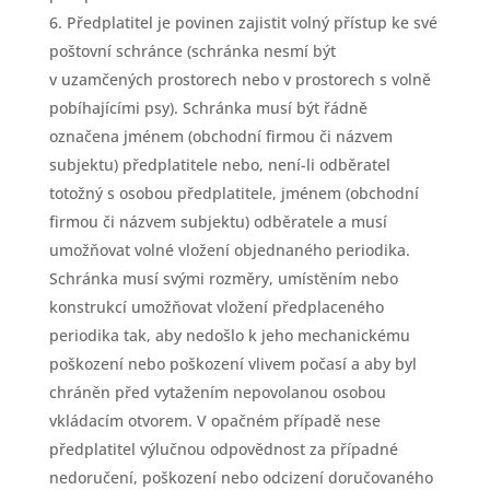
Předplatitel je povinen zajistit volný přístup ke své
poštovní schránce (schránka nesmí být
v uzamčených prostorech nebo v prostorech s volně
pobíhajícími psy). Schránka musí být řádně
označena jménem (obchodní firmou či názvem
subjektu) předplatitele nebo, není-li odběratel
totožný s osobou předplatitele, jménem (obchodní
firmou či názvem subjektu) odběratele a musí
umožňovat volné vložení objednaného periodika.
Schránka musí svými rozměry, umístěním nebo
konstrukcí umožňovat vložení předplaceného
periodika tak, aby nedošlo k jeho mechanickému
poškození nebo poškození vlivem počasí a aby byl
chráněn před vytažením nepovolanou osobou
vkládacím otvorem. V opačném případě nese
předplatitel výlučnou odpovědnost za případné
nedoručení, poškození nebo odcizení doručovaného