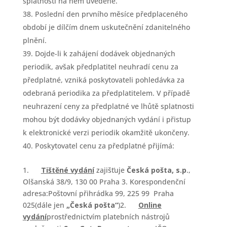
splatnosti na něm uvedené.
Poslední den prvního měsíce předplaceného
období je dílčím dnem uskutečnění zdanitelného
plnění.
Dojde-li k zahájení dodávek objednaných
periodik, avšak předplatitel neuhradí cenu za
předplatné, vzniká poskytovateli pohledávka za
odebraná periodika za předplatitelem. V případě
neuhrazení ceny za předplatné ve lhůtě splatnosti
mohou být dodávky objednaných vydání i přistup
k elektronické verzi periodik okamžitě ukončeny.
Poskytovatel cenu za předplatné přijímá:
1.
Tištěné vydání
zajišťuje
Česká pošta, s.p
.,
Olšanská 38/9, 130 00 Praha 3. Korespondenční
adresa:Poštovní přihrádka 99, 225 99 Praha
025(dále jen
„Česká pošta“
)2.
Online
vydání
prostřednictvím platebních nástrojů