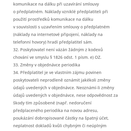
komunikace na dálku při uzavírání smlouvy
o předplatném. Náklady vzniklé předplatiteli při
použití prostředků komunikace na dálku
v souvislosti s uzavřením smlouvy o předplatném
(náklady na internetové připojení, náklady na
telefonní hovory) hradí předplatitel sám.
Poskytovatel není vázán žádným z kodexů
chování ve smyslu § 1826 odst. 1 písm. e) OZ.
Změny v objednávce periodika
Předplatitel je ve vlastním zájmu povinen
poskytovateli neprodleně oznámit jakékoli změny
údajů uvedených v objednávce. Neoznámí-li změny
údajů uvedených v objednávce, nese odpovědnost za
škody tím způsobené (např. nedoručení
předplaceného periodika na novou adresu,
poukázání dobropisované částky na špatný účet,
neplatnost dokladů kvůli chybným či neúplným