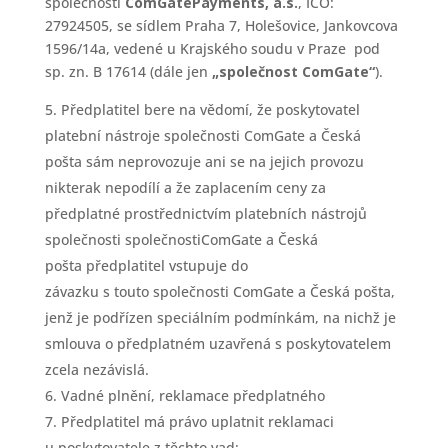
společnosti
ComGatePayments, a.s.
, IČO:
27924505, se sídlem Praha 7, Holešovice, Jankovcova
1596/14a, vedené u Krajského soudu v Praze pod
sp. zn. B 17614 (dále jen
„společnost
ComGate“
).
Předplatitel bere na vědomí, že poskytovatel
platební nástroje společnosti ComGate a Česká
pošta sám neprovozuje ani se na jejich provozu
nikterak nepodílí a že zaplacením ceny za
předplatné prostřednictvím platebních nástrojů
společnosti společnostiComGate a Česká
pošta předplatitel vstupuje do
závazku s touto společnosti ComGate a Česká pošta,
jenž je podřízen speciálním podmínkám, na nichž je
smlouva o předplatném uzavřená s poskytovatelem
zcela nezávislá.
Vadné plnění, reklamace předplatného
Předplatitel má právo uplatnit reklamaci
u poskytovatele z těchto vad: