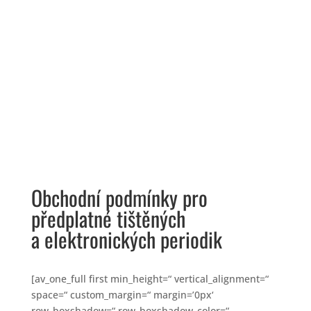
Obchodní podmínky pro
předplatné tištěných
a elektronických periodik
[av_one_full first min_height=“ vertical_alignment=“
space=“ custom_margin=“ margin=’0px‘
row_boxshadow=“ row_boxshadow_color=“