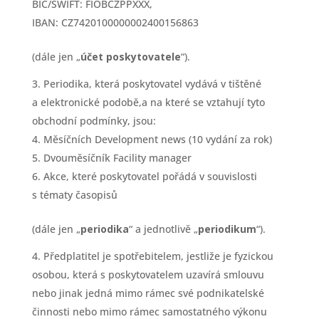
BIC/SWIFT: FIOBCZPPXXX,
IBAN: CZ7420100000002400156863
(dále jen „
účet poskytovatele
“).
Periodika, která poskytovatel vydává v tištěné
a elektronické podobě,a na které se vztahují tyto
obchodní podmínky, jsou:
Měsíčních Development news (10 vydání za rok)
Dvouměsíčník Facility manager
Akce, které poskytovatel pořádá v souvislosti
s tématy časopisů
(dále jen „
periodika
“ a jednotlivě „
periodikum
“).
Předplatitel je spotřebitelem, jestliže je fyzickou
osobou, která s poskytovatelem uzavírá smlouvu
nebo jinak jedná mimo rámec své podnikatelské
činnosti nebo mimo rámec samostatného výkonu