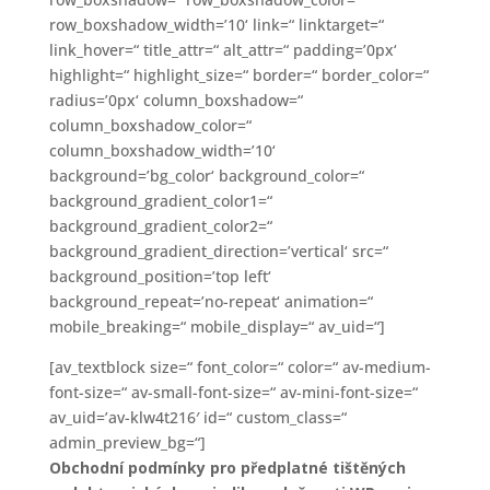
row_boxshadow_width=’10‘ link=“ linktarget=“
link_hover=“ title_attr=“ alt_attr=“ padding=’0px‘
highlight=“ highlight_size=“ border=“ border_color=“
radius=’0px‘ column_boxshadow=“
column_boxshadow_color=“
column_boxshadow_width=’10‘
background=’bg_color‘ background_color=“
background_gradient_color1=“
background_gradient_color2=“
background_gradient_direction=’vertical‘ src=“
background_position=’top left‘
background_repeat=’no-repeat‘ animation=“
mobile_breaking=“ mobile_display=“ av_uid=“]
[av_textblock size=“ font_color=“ color=“ av-medium-
font-size=“ av-small-font-size=“ av-mini-font-size=“
av_uid=’av-klw4t216′ id=“ custom_class=“
admin_preview_bg=“]
Obchodní podmínky pro předplatné tištěných