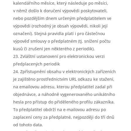
kalendářního měsíce, který následuje po měsíci,
v němž došlo k doručení výpovědi poskytovateli,
nebo pozdějším dnem určeným předplatitelem ve
výpovědi (rozhodný je obsah výpovědi, nikoli její
označení). Stejná pravidla platí i pro částečnou
výpověď smlouvy o předplatném (tj. snížení počtu
kusů či zrušení jen některého z periodik).
Zvláštní ustanovení pro elektronickou verzi
předplacených periodik
Zpřístupnění obsahu v elektronických zařízeních
je zajištěno prostřednictvím URL odkazu ke stažení,
na emailovou adresu, kterou předplatitel zadal při
objednávce, a náhodně vygenerovaného unikátního
hesla pro přístup do přiděleného profilu zákazníka.
To předplatitel obdrží na e-mailovou adresu po
zaplacení ceny za předplatné, nejpozději do tří dnů
od tohoto data.