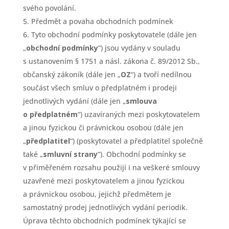
svého povolání.
Předmět a povaha obchodních podmínek
Tyto obchodní podmínky poskytovatele (dále jen
„
obchodní podmínky
“) jsou vydány v souladu
s ustanovením § 1751 a násl. zákona č. 89/2012 Sb.,
občanský zákoník (dále jen „
OZ
“) a tvoří nedílnou
součást všech smluv o předplatném i prodeji
jednotlivých vydání (dále jen „
smlouva
o předplatném
“) uzavíraných mezi poskytovatelem
a jinou fyzickou či právnickou osobou (dále jen
„
předplatitel
“) (poskytovatel a předplatitel společně
také „
smluvní strany
“). Obchodní podmínky se
v přiměřeném rozsahu použijí i na veškeré smlouvy
uzavřené mezi poskytovatelem a jinou fyzickou
a právnickou osobou, jejichž předmětem je
samostatný prodej jednotlivých vydání periodik.
Úprava těchto obchodních podmínek týkající se