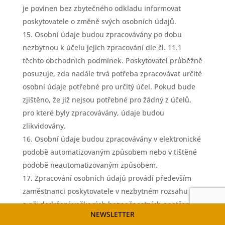
je povinen bez zbytečného odkladu informovat
poskytovatele o změně svých osobních údajů.
Osobní údaje budou zpracovávány po dobu
nezbytnou k účelu jejich zpracování dle čl. 11.1
těchto obchodních podmínek. Poskytovatel průběžně
posuzuje, zda nadále trvá potřeba zpracovávat určité
osobní údaje potřebné pro určitý účel. Pokud bude
zjištěno, že již nejsou potřebné pro žádný z účelů,
pro které byly zpracovávány, údaje budou
zlikvidovány.
Osobní údaje budou zpracovávány v elektronické
podobě automatizovaným způsobem nebo v tištěné
podobě neautomatizovaným způsobem.
Zpracování osobních údajů provádí především
zaměstnanci poskytovatele v nezbytném rozsahu
a při dodržení veškerých bezpečnostních opatření.
NEWSLETTER
Osobní údaje předplatitelů mohou být předávány též