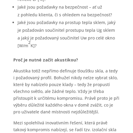
Jaké jsou požadavky na bezpečnost – ať už
z pohledu klienta, či s ohledem na bezpečnost?
Jaké jsou požadavky na prostup tepla sklem, jaký
je požadován součinitel prostupu tepla Ug sklem
a jaký je požadovaný součinitel Uw pro celé okno
2
[W/m
K]?
Proč je nutné začít akustikou?
Akustika totiž nepřímo definuje tloušťku skla, a tedy
i požadovaný profil. Bohužel nikdy nelze vybrat sklo,
které by nabízelo pouze klady – tedy že propustí
všechno světlo, ale žádné teplo. Vždy je třeba
přistoupit k určitému kompromisu. Právě proto je při
výběru důležité každého okna v domě zvážit, co je
pro uživatele dané místnosti nejdůležitější.
Mezi spolehlivá inovativním řešení, která právě
takový kompromis nabízejí, se řadí tzv. izolační skla