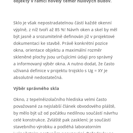
objekty v rámci novely téměř nulových budov.
Sklo je však nepostradatelnou částí každé okenní
výplně, z níž tvoří až 85 %! Návrh oken a skel by měl
být jasně a srozumitelně definován již v projektové
dokumentaci ke stavbě. Právě konkrétní pozice
okna, orientace objektu a maximální rozměr
skleněné plochy jsou určujícími údaji pro správný
a informovaný výběr okna. A nutno dodat, že často
užívaná definice v projektu trojsklo s Ug = XY je
absolutně nedostatečná.
Výběr správného skla
Okno, z tepelněizolačního hlediska velmi často
považované za nejslabší článek obvodového pláště,
by mělo být už od počátku nedílnou součástí návrhu
celé konstrukce. Zvláště pak zasklení; je součástí
stavebního výrobku a podléhá laboratorním