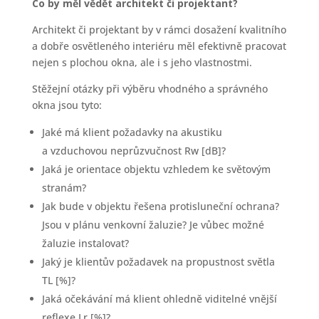
Co by měl vědět architekt či projektant?
Architekt či projektant by v rámci dosažení kvalitního
a dobře osvětleného interiéru měl efektivně pracovat
nejen s plochou okna, ale i s jeho vlastnostmi.
Stěžejní otázky při výběru vhodného a správného
okna jsou tyto:
Jaké má klient požadavky na akustiku
a vzduchovou neprůzvučnost Rw [dB]?
Jaká je orientace objektu vzhledem ke světovým
stranám?
Jak bude v objektu řešena protisluneční ochrana?
Jsou v plánu venkovní žaluzie? Je vůbec možné
žaluzie instalovat?
Jaký je klientův požadavek na propustnost světla
TL [%]?
Jaká očekávání má klient ohledně viditelné vnější
reflexe Lr [%]?