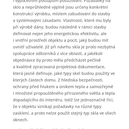
i výpočetním postupům posuzování. Požadavky na
sklo a neprůhledné výplně jsou určeny konkrétní
konstrukcí výrobku, místem zabudování do stavby
a systémovými zásadami. Vlastnosti, které mu byly
při výrobě dány, budou následně v rámci stavby
definovat nejen jeho energetickou efektivitu, ale
i vnitřní prostředí objektu a pocit, jaký budou mít
uvnitř uživatelé. Již při návrhu skla je proto nezbytná
spolupráce odborníků z více oblastí, a jakékoli
objednávce by proto měla předcházet pečlivě
a kvalitně zpracovaná projektová dokumentace,
která jasně definuje, jaké typy skel budou použity ve
kterých částech domu. Z hlediska bezpečnosti,
ochrany před hlukem a únikem tepla a samozřejmě
i množství propouštěného přirozeného světla a tepla
dopadajícího do interiéru, totiž lze jednoznačně říci,
že v objektu vznikají požadavky na různé typy
zasklení, a proto nelze použít stejný typ skla ve všech
oknech.