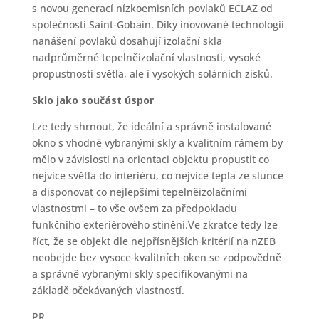
s novou generací nízkoemisních povlaků ECLAZ od
společnosti Saint-Gobain. Díky inovované technologii
nanášení povlaků dosahují izolační skla
nadprůměrné tepelněizolační vlastnosti, vysoké
propustnosti světla, ale i vysokých solárních zisků.
Sklo jako součást úspor
Lze tedy shrnout, že ideální a správně instalované
okno s vhodně vybranými skly a kvalitním rámem by
mělo v závislosti na orientaci objektu propustit co
nejvíce světla do interiéru, co nejvíce tepla ze slunce
a disponovat co nejlepšími tepelněizolačními
vlastnostmi – to vše ovšem za předpokladu
funkčního exteriérového stínění.Ve zkratce tedy lze
říct, že se objekt dle nejpřísnějších kritérií na nZEB
neobejde bez vysoce kvalitních oken se zodpovědně
a správně vybranými skly specifikovanými na
základě očekávaných vlastností.
PR