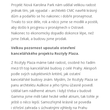
Projekt Nová Karolina Park nám udělal velikou radost
jednak tím, jak vypadal – architekti CMC navrhli krásný
dům a podařilo se ho nakonec i dobře pronajmout.
Trvalo to sice déle, rok a něco jsme se modlili a postili,
aby došlo k progresu v pronájmech v Ostravě.
Nakonec to ekonomicky dopadlo dokonce lépe, než
jsme čekali, a budovu jsme prodali.
Velkou pozornost upoutalo otevření
kancelářského projektu Roztyly Plaza.
Z Roztyly Plaza máme také radost, osobně ho řadím
mezi tři top kancelářské budovy z celé Prahy. Alespoň
podle svých subjektivních kritérií, jak ostatní
kancelářské budovy znám. Myslím, že Roztyly Plaza se
panu architektu Aulíkovi a jeho týmu úžasně povedl.
Udělal tam nádherné atrium. I když třeba v budově
Gamma jsme měli také hezké velké atrium, tak tohle je
ještě o něco lepší. Samozřejmě krásně se povedla
i střešní zahrada s úchvatnými výhledy na Prahu