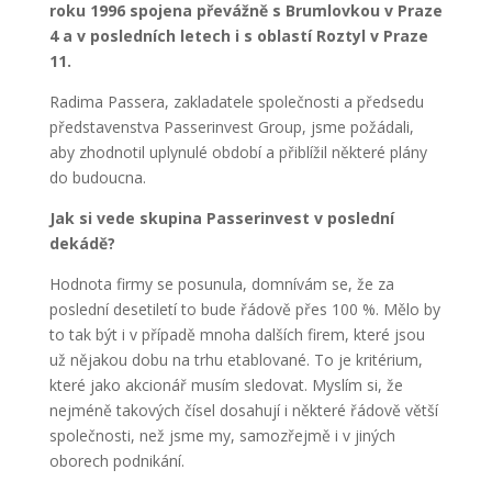
roku 1996 spojena převážně s Brumlovkou v Praze
4 a v posledních letech i s oblastí Roztyl v Praze
11.
Radima Passera, zakladatele společnosti a předsedu
představenstva Passerinvest Group, jsme požádali,
aby zhodnotil uplynulé období a přiblížil některé plány
do budoucna.
Jak si vede skupina Passerinvest v poslední
dekádě?
Hodnota firmy se posunula, domnívám se, že za
poslední desetiletí to bude řádově přes 100 %. Mělo by
to tak být i v případě mnoha dalších firem, které jsou
už nějakou dobu na trhu etablované. To je kritérium,
které jako akcionář musím sledovat. Myslím si, že
nejméně takových čísel dosahují i některé řádově větší
společnosti, než jsme my, samozřejmě i v jiných
oborech podnikání.