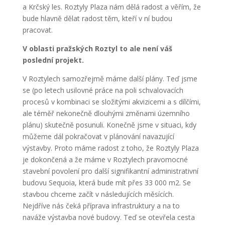
a Krčský les. Roztyly Plaza nám dělá radost a věřím, že
bude hlavně dělat radost těm, kteří v ní budou
pracovat.
V oblasti pražských Roztyl to ale není váš
poslední projekt.
V Roztylech samozřejmě máme další plány. Teď jsme
se (po letech usilovné práce na poli schvalovacích
procesů v kombinaci se složitými akvizicemi a s dílčími,
ale téměř nekonečně dlouhými změnami územního
plánu) skutečně posunuli. Konečně jsme v situaci, kdy
můžeme dál pokračovat v plánování navazující
výstavby. Proto máme radost z toho, že Roztyly Plaza
je dokončená a že máme v Roztylech pravomocné
stavební povolení pro další signifikantní administrativní
budovu Sequoia, která bude mít přes 33 000 m
2
. Se
stavbou chceme začít v následujících měsících.
Nejdříve nás čeká příprava infrastruktury a na to
naváže výstavba nové budovy. Teď se otevřela cesta