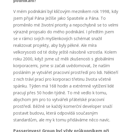
podnikání?
V mém podnikání byl klíčovým mezníkem rok 1998, kdy
jsem přijal Pána Ježíše jako Spasitele a Pána. To
proměnilo mé životní priority a nepochybně se to velmi
výrazně propsalo do mého podnikání. I předtím jsem
se v rámci svých myšlenkových schémat snažil
realizovat projekty, aby byly pěkné. Ale míra
velkorysosti od té doby ještě násobně vzrostla. Kolem
roku 2000, když jsme už měli zkušenosti s globálními
korporacemi, jsme si začali uvědomovat, že naším
posláním je vytvářet pracovní prostředí pro lidi. Někteří
z nich tráví prací pro korporaci třetinu života včetně
spánku. Týden má 168 hodin a extrémně vytížení lidé
pracují přes 50 hodin týdně. To mě vedlo k tomu,
abychom jim pro to vytvářeli přátelské pracovní
prostředí. Běžně se každý komerční developer snaží
postavit budovu, která odpovídá současným
standardům, ale my k tomu přidáváme něco navíc.
Passerinvest Group byl vždy průkopníkem při