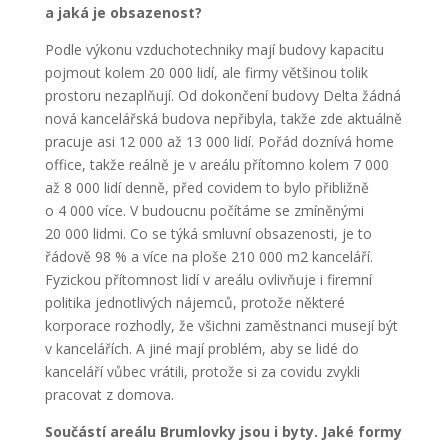
a jaká je obsazenost?
Podle výkonu vzduchotechniky mají budovy kapacitu
pojmout kolem 20 000 lidí, ale firmy většinou tolik
prostoru nezaplňují. Od dokončení budovy Delta žádná
nová kancelářská budova nepřibyla, takže zde aktuálně
pracuje asi 12 000 až 13 000 lidí. Pořád doznívá home
office, takže reálně je v areálu přítomno kolem 7 000
až 8 000 lidí denně, před covidem to bylo přibližně
o 4 000 více. V budoucnu počítáme se zmíněnými
20 000 lidmi. Co se týká smluvní obsazenosti, je to
řádově 98 % a více na ploše 210 000 m
2
kanceláří.
Fyzickou přítomnost lidí v areálu ovlivňuje i firemní
politika jednotlivých nájemců, protože některé
korporace rozhodly, že všichni zaměstnanci musejí být
v kancelářích. A jiné mají problém, aby se lidé do
kanceláří vůbec vrátili, protože si za covidu zvykli
pracovat z domova.
Součástí areálu Brumlovky jsou i byty. Jaké formy