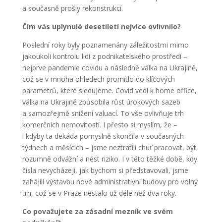
a současně prošly rekonstrukcí.
Čím vás uplynulé desetiletí nejvíce ovlivnilo?
Poslední roky byly poznamenány záležitostmi mimo
jakoukoli kontrolu lidí z podnikatelského prostředí –
nejprve pandemie covidu a následně válka na Ukrajině,
což se v mnoha ohledech promítlo do klíčových
parametrů, které sledujeme. Covid vedl k home office,
válka na Ukrajině způsobila růst úrokových sazeb
a samozřejmě snížení valuací. To vše ovlivňuje trh
komerčních nemovitostí. I přesto si myslím, že –
i kdyby ta dekáda pomyslně skončila v současných
týdnech a měsících – jsme neztratili chuť pracovat, být
rozumně odvážní a nést riziko. I v této těžké době, kdy
čísla nevycházejí, jak bychom si představovali, jsme
zahájili výstavbu nové administrativní budovy pro volný
trh, což se v Praze nestalo už déle než dva roky.
Co považujete za zásadní mezník ve svém