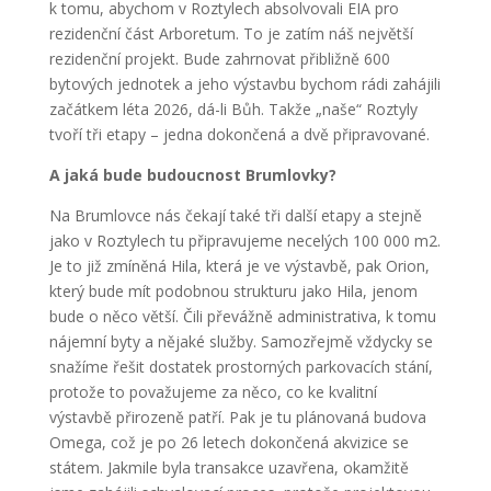
k tomu, abychom v Roztylech absolvovali EIA pro
rezidenční část Arboretum. To je zatím náš největší
rezidenční projekt. Bude zahrnovat přibližně 600
bytových jednotek a jeho výstavbu bychom rádi zahájili
začátkem léta 2026, dá-li Bůh. Takže „naše“ Roztyly
tvoří tři etapy – jedna dokončená a dvě připravované.
A jaká bude budoucnost Brumlovky?
Na Brumlovce nás čekají také tři další etapy a stejně
jako v Roztylech tu připravujeme necelých 100 000 m
2
.
Je to již zmíněná Hila, která je ve výstavbě, pak Orion,
který bude mít podobnou strukturu jako Hila, jenom
bude o něco větší. Čili převážně administrativa, k tomu
nájemní byty a nějaké služby. Samozřejmě vždycky se
snažíme řešit dostatek prostorných parkovacích stání,
protože to považujeme za něco, co ke kvalitní
výstavbě přirozeně patří. Pak je tu plánovaná budova
Omega, což je po 26 letech dokončená akvizice se
státem. Jakmile byla transakce uzavřena, okamžitě