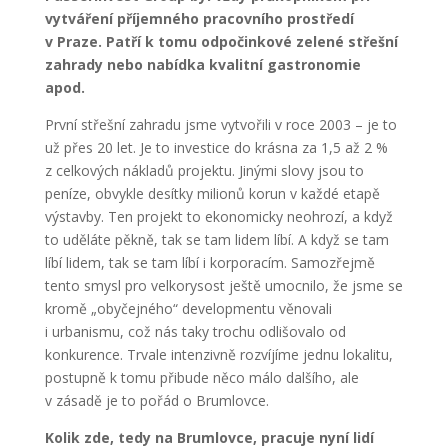
vytváření příjemného pracovního prostředí
v Praze. Patří k tomu odpočinkové zelené střešní
zahrady nebo nabídka kvalitní gastronomie
apod.
První střešní zahradu jsme vytvořili v roce 2003 – je to
už přes 20 let. Je to investice do krásna za 1,5 až 2 %
z celkových nákladů projektu. Jinými slovy jsou to
peníze, obvykle desítky milionů korun v každé etapě
výstavby. Ten projekt to ekonomicky neohrozí, a když
to uděláte pěkně, tak se tam lidem líbí. A když se tam
líbí lidem, tak se tam líbí i korporacím. Samozřejmě
tento smysl pro velkorysost ještě umocnilo, že jsme se
kromě „obyčejného“ developmentu věnovali
i urbanismu, což nás taky trochu odlišovalo od
konkurence. Trvale intenzivně rozvíjíme jednu lokalitu,
postupně k tomu přibude něco málo dalšího, ale
v zásadě je to pořád o Brumlovce.
Kolik zde, tedy na Brumlovce, pracuje nyní lidí