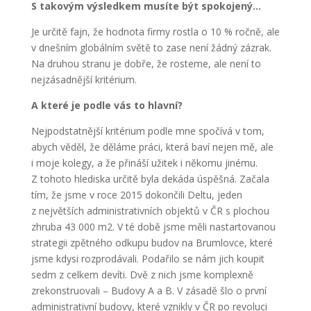
S takovým výsledkem musíte být spokojený…
Je určitě fajn, že hodnota firmy rostla o 10 % ročně, ale
v dnešním globálním světě to zase není žádný zázrak.
Na druhou stranu je dobře, že rosteme, ale není to
nejzásadnější kritérium.
A které je podle vás to hlavní?
Nejpodstatnější kritérium podle mne spočívá v tom,
abych věděl, že děláme práci, která baví nejen mě, ale
i moje kolegy, a že přináší užitek i někomu jinému.
Z tohoto hlediska určitě byla dekáda úspěšná. Začala
tím, že jsme v roce 2015 dokončili Deltu, jeden
z největších administrativních objektů v ČR s plochou
zhruba 43 000 m
2
. V té době jsme měli nastartovanou
strategii zpětného odkupu budov na Brumlovce, které
jsme kdysi rozprodávali. Podařilo se nám jich koupit
sedm z celkem devíti. Dvě z nich jsme komplexně
zrekonstruovali – Budovy A a B. V zásadě šlo o první
administrativní budovy, které vznikly v ČR po revoluci