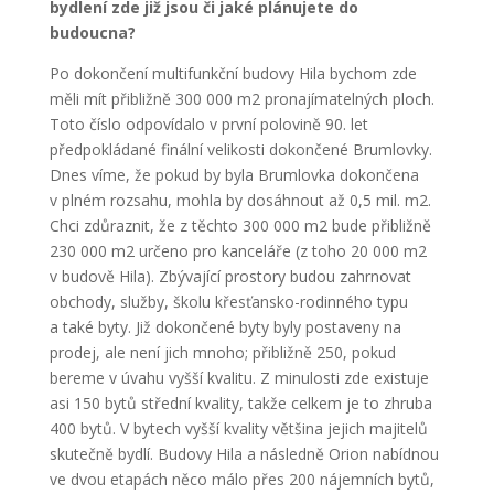
bydlení zde již jsou či jaké plánujete do
budoucna?
Po dokončení multifunkční budovy Hila bychom zde
měli mít přibližně 300 000 m
2
pronajímatelných ploch.
Toto číslo odpovídalo v první polovině 90. let
předpokládané finální velikosti dokončené Brumlovky.
Dnes víme, že pokud by byla Brumlovka dokončena
v plném rozsahu, mohla by dosáhnout až 0,5 mil. m
2
.
Chci zdůraznit, že z těchto 300 000 m
2
bude přibližně
230 000 m
2
určeno pro kanceláře (z toho 20 000 m
2
v budově Hila). Zbývající prostory budou zahrnovat
obchody, služby, školu křesťansko-rodinného typu
a také byty. Již dokončené byty byly postaveny na
prodej, ale není jich mnoho; přibližně 250, pokud
bereme v úvahu vyšší kvalitu. Z minulosti zde existuje
asi 150 bytů střední kvality, takže celkem je to zhruba
400 bytů. V bytech vyšší kvality většina jejich majitelů
skutečně bydlí. Budovy Hila a následně Orion nabídnou
ve dvou etapách něco málo přes 200 nájemních bytů,