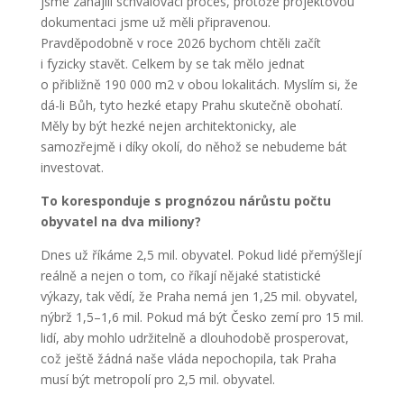
jsme zahájili schvalovací proces, protože projektovou
dokumentaci jsme už měli připravenou.
Pravděpodobně v roce 2026 bychom chtěli začít
i fyzicky stavět. Celkem by se tak mělo jednat
o přibližně 190 000 m
2
v obou lokalitách. Myslím si, že
dá-li Bůh, tyto hezké etapy Prahu skutečně obohatí.
Měly by být hezké nejen architektonicky, ale
samozřejmě i díky okolí, do něhož se nebudeme bát
investovat.
To koresponduje s prognózou nárůstu počtu
obyvatel na dva miliony?
Dnes už říkáme 2,5 mil. obyvatel. Pokud lidé přemýšlejí
reálně a nejen o tom, co říkají nějaké statistické
výkazy, tak vědí, že Praha nemá jen 1,25 mil. obyvatel,
nýbrž 1,5–1,6 mil. Pokud má být Česko zemí pro 15 mil.
lidí, aby mohlo udržitelně a dlouhodobě prosperovat,
což ještě žádná naše vláda nepochopila, tak Praha
musí být metropolí pro 2,5 mil. obyvatel.