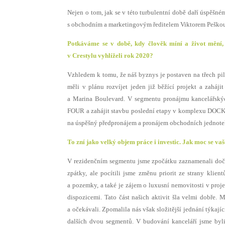
Nejen o tom, jak se v této turbulentní době daří úspěšné
s obchodním a marketingovým ředitelem Viktorem Peškou 
Potkáváme se v době, kdy člověk míní a život mění, 
v Crestylu vyhlíželi rok 2020?
Vzhledem k tomu, že náš byznys je postaven na třech pilí
měli v plánu rozvíjet jeden již běžící projekt a zahá
a Marina Boulevard. V segmentu pronájmu kancelářský
FOUR a zahájit stavbu poslední etapy v komplexu DOCK 
na úspěšný předpronájem a pronájem obchodních jednote
To zní jako velký objem práce i investic. Jak moc se vaš
V rezidenčním segmentu jsme zpočátku zaznamenali dočas
zpátky, ale pocítili jsme změnu priorit ze strany kli
a pozemky, a také je zájem o luxusní nemovitosti v pro
dispozicemi. Tato část našich aktivit šla velmi dobře. M
a očekávali. Zpomalila nás však složitější jednání týkající
dalších dvou segmentů. V budování kanceláří jsme by