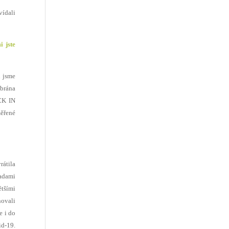
vídali
 jste
u jsme
 brána
CK IN
měřené
rátila
radami
ětšími
novali
e i do
d-19.