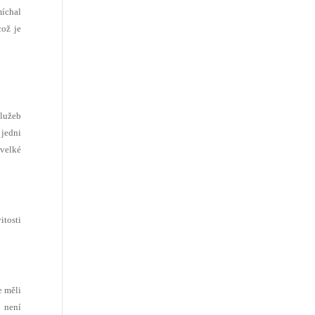
míchal
což je
služeb
 jedni
 velké
tosti
e měli
o není