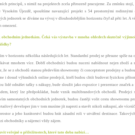
vních principů, s nimiž na projektech zcela přirozeně pracujeme. Za zmínku stojí,
 Vysokém Újezdě, spouštíme navazující projekt s 54 prostornými rodinnými
ých jednotek se díváme na vývoj v dlouhodobějším horizontu čtyř až pěti let. A v
ch omezení.
e k obchodním jednotkám. Čeká vás výstavba v mnoha ohledech skutečně výjime
hlídky?
ším v horizontu několika následujících let. Standardní prodej se přesune spíše na 
kávat mnohem více. Dobří obchodníci budou nuceni nabídnout nejen zboží a s
e, že se z obchodů stanou především showroomy či conceptstore prodejny a budou
ne i dosud výhradních online prodejců, kteří budou chtít budovat fyzickou příto
u lidé odnášet tašky s nákupy, bude sloužit jako expozice i prezentace značek a 
ndem, který lze předpokládat, bude vznik multibrandových obchodů. Prodejci 
ctvím samostatných obchodních jednotek, budou častěji volit cestu showroomu pr
tailový developer jim v tom musíme jít naproti a stavět nikoli nákupní, ale víceú
prostor a jeho kurátorství budou hrát zásadní roli v utváření destinace. Takovýc
ezi obchodníky a nájemci vždy zájem.
vit veřejně o příležitostech, které tato doba nabízí…