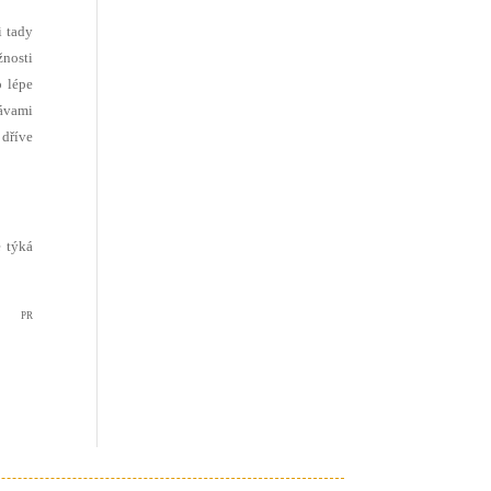
i tady
nosti
o lépe
ávami
 dříve
e týká
PR