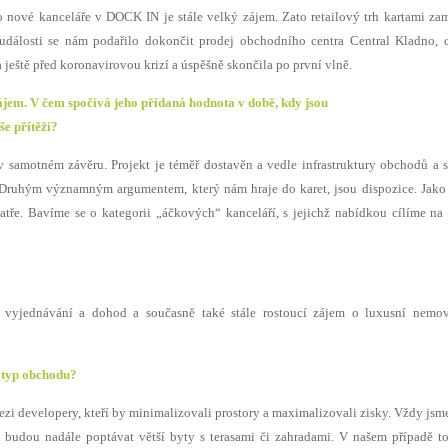
o nové kanceláře v DOCK IN je stále velký zájem. Zato retailový trh kartami za
události se nám podařilo dokončit prodej obchodního centra Central Kladno, 
 ještě před koronavirovou krizí a úspěšně skončila po první vlně.
zájem. V čem spočívá jeho přidaná hodnota v době, kdy jsou
še přítěží?
v samotném závěru. Projekt je téměř dostavěn a vedle infrastruktury obchodů a 
 Druhým významným argumentem, který nám hraje do karet, jsou dispozice. Jako
ře. Bavíme se o kategorii „áčkových“ kanceláří, s jejichž nabídkou cílíme na
 vyjednávání a dohod a současně také stále rostoucí zájem o luxusní nemovi
ý typ obchodu?
zi developery, kteří by minimalizovali prostory a maximalizovali zisky. Vždy jsm
é budou nadále poptávat větší byty s terasami či zahradami. V našem případě t