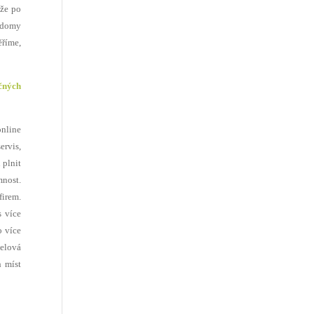
 že po
 domy
ěříme,
čných
online
ervis,
 plnit
mnost.
firem.
s více
o více
čelová
h míst