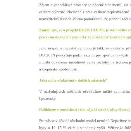
Zájem o kancelářské prostory je obecně sice menší, ale 
celkem výrazně. Nicméně i přes veškeré nepředvídané 
neuvěřitelný úspěch. Nutno podotknout, že jednání začala
Zmínil jste, že o projekt DOCK IN FIVE je stále velký 
pro zaměstnavatele poplatky za pronájmy kanceláří spí
Jeho nesporně největší výhodou je fakt, že výstavba je 
DOCK IN poskytuje park i zázemí pro sportovní vyžití.
z mála dokážeme nabídnout velké rozlohy na jednom pat
a korporátní společnosti.
Jaká máte očekávání v dalších měsících?
V následujících měsících očekáváme určité zpomalení
i pozemky.
Nabídnete v souvislosti s tím nějaké nové služby či nov
Pro nás se v zásadě obchodní model nemění. Nepatříme me
byty o 10–15 % větší a standardy vyšší. Věříme,že lid