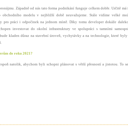
pronájmu. Západně od nás tato forma podnikání funguje celkem dobře. Určitě má 
o obchodního modelu v nejbližší době neuvažujeme. Stále vidíme velké mož
tory pro práci i odpočinek na jednom místě. Díky tomu developer dokáže dalek
chopen investovat do okolní infrastruktury ve spolupráci s tamními samospr
ude kladen důraz na stavební úroveň, vychytávky a na technologie, které byly
í.
operům do roku 2021?
spoň natolik, abychom byli schopni plánovat s větší přesností a jistotou. To s