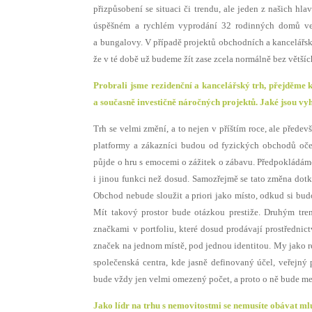
přizpůsobení se situaci či trendu, ale jeden z našich hla
úspěšném a rychlém vyprodání 32 rodinných domů ve
a bungalovy. V případě projektů obchodních a kancelářsk
že v té době už budeme žít zase zcela normálně bez větší
Probrali jsme rezidenční a kancelářský trh, přejděm
a současně investičně náročných projektů. Jaké jsou vy
Trh se velmi změní, a to nejen v příštím roce, ale předev
platformy a zákazníci budou od fyzických obchodů oče
půjde o hru s emocemi o zážitek o zábavu. Předpokládám
i jinou funkci než dosud. Samozřejmě se tato změna dotk
Obchod nebude sloužit a priori jako místo, odkud si budo
Mít takový prostor bude otázkou prestiže. Druhým tre
značkami v portfoliu, které dosud prodávají prostředni
značek na jednom místě, pod jednou identitou. My jako re
společenská centra, kde jasně definovaný účel, veřejný 
bude vždy jen velmi omezený počet, a proto o ně bude m
Jako lídr na trhu s nemovitostmi se nemusíte obávat mlu