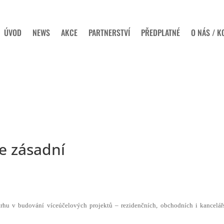
ÚVOD
NEWS
AKCE
PARTNERSTVÍ
PŘEDPLATNÉ
O NÁS / K
je zásadní
rhu v budování víceúčelových projektů – rezidenčních, obchodních i kancelář