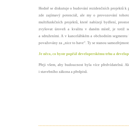
Hodně se diskutuje o budování rezidenčních projektů k 
zde zajímavý potenciál, ale my o provozování tohot
multifunkčních projektů, které nabízejí bydlení, pros
zvyšovat úroveň a kvalitu v daném místě, je totiž s
a sdruženími. A v kancelářském a obchodním segmentu b
považovány za „nice to have“. Ty se stanou samozřejmost
Je něco, co byste popřál developerskému trhu a devel
Přeji všem, aby budoucnost byla více předvídatelná. Ale
i stavebního zákona a předpisů.