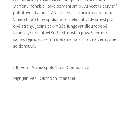
Darfonu nenabídli také servisní smlouvu včetně servisní
pohotovosti a neustálý dohled a technickou podporu.
V našich očích by spolupráce měla mít vždy smysl pro
obě strany, jedině tak může fungovat dlouhodobě.
Jsme zvyklí klientovi šetřit starosti a považujeme za
samozřejmost, že mu dodáme na klíč to, na čem jsme
se domluvili.
PR,
Foto: Archiv společnosti Compactive
Mgr. Jan Pešl,
Obchodní manažer