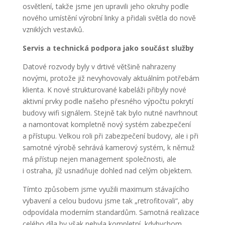
osvětlení, takže jsme jen upravili jeho okruhy podle
nového umístění výrobní linky a přidali světla do nově
vzniklých vestavků.
Servis a technická podpora jako součást služby
Datové rozvody byly v drtivé většině nahrazeny
novými, protože již nevyhovovaly aktuálním potřebám
klienta. K nové strukturované kabeláži přibyly nové
aktivní prvky podle našeho přesného výpočtu pokrytí
budovy wifi signálem. Stejně tak bylo nutné navrhnout
a namontovat kompletně nový systém zabezpečení
a přístupu. Velkou roli při zabezpečení budovy, ale i při
samotné výrobě sehrává kamerový systém, k němuž
má přístup nejen management společnosti, ale
i ostraha, jíž usnadňuje dohled nad celým objektem.
Tímto způsobem jsme využili maximum stávajícího
vybavení a celou budovu jsme tak „retrofitovali“, aby
odpovídala moderním standardům. Samotná realizace
celého díla by však nebyla kompletní, kdybychom