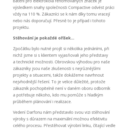
baterií pro elektrokola renomovaných značek je
výsledkem snahy společnosti Compactive odvést práci
vždy na 110 %. Zákazníci se k nám díky tomu vracejí
nebo nás doporučují. Přesně to je případ i tohoto
projektu.
Stěhování je pokaždé oříšek…
Zpočátku bylo nutné projít si několika jednáními, při
nichž jsme si s klientem vyjasňovali jeho představy
a technické možnosti. Obrovskou výhodou pro naše
zákazníky jsou naše zkušenosti s nejrůznějšími
projekty a situacemi, takže dokážeme navrhnout
nejvhodnější řešení. To je velice důležité, protože
zákazník pochopitelně není v daném oboru odborník
a potřebuje někoho, kdo mu pomůže s hladkým
průběhem plánování i realizace.
Vedení Darfonu nám představilo svou vizi stěhování
výroby s důrazem na maximální možnou efektivitu
celého procesu. Přestěhovat výrobní linku, čítající vedle