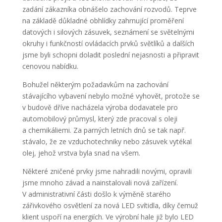
zadání zákazníka obnášelo zachování rozvodů. Teprve
na základě důkladné obhlídky zahrnující proměření
datových i silových zásuvek, seznámení se světelnými
okruhy i funkčností ovládacích prvků světlíků a dalších
jsme byli schopni doladit poslední nejasnosti a připravit
cenovou nabídku.
Bohužel některým požadavkům na zachování
stávajícího vybavení nebylo možné vyhovět, protože se
v budově dříve nacházela výroba dodavatele pro
automobilový průmysl, který zde pracoval s oleji
a chemikáliemi. Za parných letních dnů se tak např.
stávalo, že ze vzduchotechniky nebo zásuvek vytékal
olej, jehož vrstva byla snad na všem.
Některé zničené prvky jsme nahradili novými, opravili
jsme mnoho závad a nainstalovali nová zařízení.
V administrativní části došlo k výměně starého
zářivkového osvětlení za nová LED svítidla, díky čemuž
klient uspoří na energiích. Ve výrobní hale již bylo LED