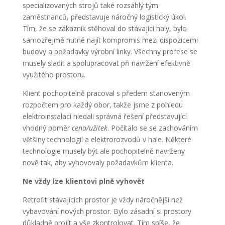
specializovaných strojů také rozsáhlý tým
zaměstnanců, představuje náročný logistický úkol.
Tím, že se zákazník stěhoval do stávající haly, bylo
samozřejmě nutné najít kompromis mezi dispozicemi
budovy a požadavky výrobní linky. Všechny profese se
musely sladit a spolupracovat při navržení efektivně
využitého prostoru.
Klient pochopitelně pracoval s předem stanoveným
rozpočtem pro každý obor, takže jsme z pohledu
elektroinstalací hledali správná řešení představující
vhodný poměr
cena/užitek
. Počítalo se se zachováním
většiny technologií a elektrorozvodů v hale. Některé
technologie musely být ale pochopitelně navrženy
nově tak, aby vyhovovaly požadavkům klienta.
Ne vždy lze klientovi plně vyhovět
Retrofit stávajících prostor je vždy náročnější než
vybavování nových prostor. Bylo zásadní si prostory
důkladně projít a vše zkontrolovat. Tím spíše, že