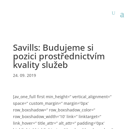
Savills: Budujeme si
pozici prostřednictvím
kvality služeb
24. 09. 2019
[av_one_full first min_height=“ vertical_alignment=“
space=“ custom_margin=“ margin=’0px‘
row_boxshadow=“ row_boxshadow_color=“
row_boxshadow_width=’10‘ link=“ linktarget=“
link_hover=“ title_attr=“ alt_attr=“ padding=’0px‘