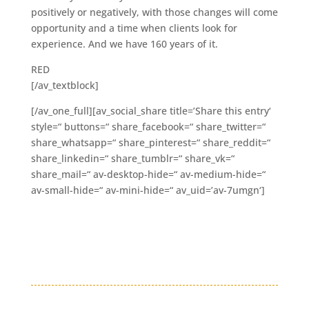
positively or negatively, with those changes will come
opportunity and a time when clients look for
experience. And we have 160 years of it.
RED
[/av_textblock]
[/av_one_full][av_social_share title=’Share this entry‘
style=“ buttons=“ share_facebook=“ share_twitter=“
share_whatsapp=“ share_pinterest=“ share_reddit=“
share_linkedin=“ share_tumblr=“ share_vk=“
share_mail=“ av-desktop-hide=“ av-medium-hide=“
av-small-hide=“ av-mini-hide=“ av_uid=’av-7umgn‘]