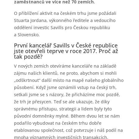
zaměstnanců ve více než 70 zemích.
O přiblížení aktivit na českém trhu jsme požádali
Stuarta Jordana, výkonného ředitele a vedoucího
oddělení investic Savills pro Českou republiku
a Slovensko.
První kancelář Savills v České republice
jste otevřeli teprve v roce 2017. Proč až
tak pozdě?
V nových zemích otevíráme kanceláře na základě
zájmu našich klientů, ne proto, abychom si mohli
„odškrtnout“ další místo na mapě našeho globálního
působení. Když jsme oznámili vstup na český trh,
setkali jsme se s názory, že přicházíme moc pozdě,
že trh je přesycen. Teď se ale ukazuje, že díky
správnému přístupu, strategii a lidem byly tyto
původní domněnky mylné. Během dvou let se nám
podařilo vybudovat na českém trhu dobře
etablovanou společnost, což potvrzuje i náš podíl na
mnoha významných investičních transakcích.