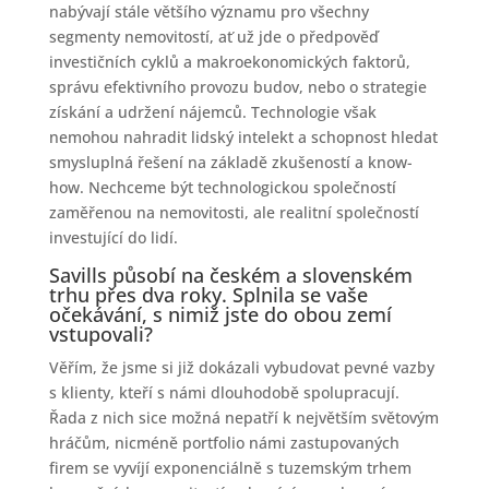
nabývají stále většího významu pro všechny
segmenty nemovitostí, ať už jde o předpověď
investičních cyklů a makroekonomických faktorů,
správu efektivního provozu budov, nebo o strategie
získání a udržení nájemců. Technologie však
nemohou nahradit lidský intelekt a schopnost hledat
smysluplná řešení na základě zkušeností a know-
how. Nechceme být technologickou společností
zaměřenou na nemovitosti, ale realitní společností
investující do lidí.
Savills působí na českém a slovenském
trhu přes dva roky. Splnila se vaše
očekávání, s nimiž jste do obou zemí
vstupovali?
Věřím, že jsme si již dokázali vybudovat pevné vazby
s klienty, kteří s námi dlouhodobě spolupracují.
Řada z nich sice možná nepatří k největším světovým
hráčům, nicméně portfolio námi zastupovaných
firem se vyvíjí exponenciálně s tuzemským trhem