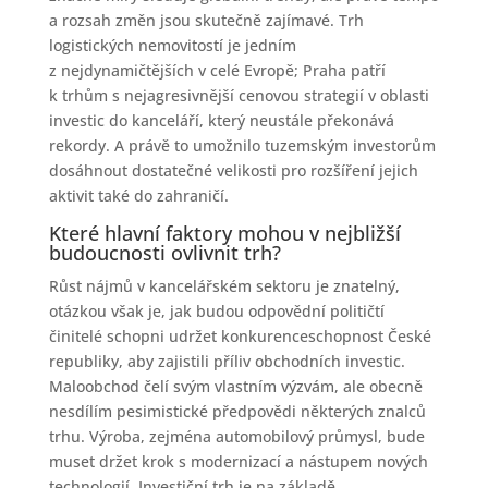
a rozsah změn jsou skutečně zajímavé. Trh
logistických nemovitostí je jedním
z nejdynamičtějších v celé Evropě; Praha patří
k trhům s nejagresivnější cenovou strategií v oblasti
investic do kanceláří, který neustále překonává
rekordy. A právě to umožnilo tuzemským investorům
dosáhnout dostatečné velikosti pro rozšíření jejich
aktivit také do zahraničí.
Které hlavní faktory mohou v nejbližší
budoucnosti ovlivnit trh?
Růst nájmů v kancelářském sektoru je znatelný,
otázkou však je, jak budou odpovědní političtí
činitelé schopni udržet konkurenceschopnost České
republiky, aby zajistili příliv obchodních investic.
Maloobchod čelí svým vlastním výzvám, ale obecně
nesdílím pesimistické předpovědi některých znalců
trhu. Výroba, zejména automobilový průmysl, bude
muset držet krok s modernizací a nástupem nových
technologií. Investiční trh je na základě