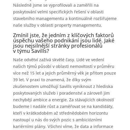
Následně jsme se vyprofilovali a zaměřili na
poskytování velmi specifických řešení v oblasti
stavebního managementu a kontinuálně rozšiřujeme
naše služby v oblasti property managementu.
Zmínil jste, že jedním z klíčových faktorů
úspěchu vašeho podnikání jsou lidé. Jaké
jsou nejsilnější stránky profesionálů
v týmu Savills?
Naše odvětví zažívá skvělé časy. Lidé ve vedení
našich týmů působí v oblasti nemovitostí v průměru
více než 15 let a jejich průměrný věk je přitom pouze
39 let. V praxi to znamená, že díky svým
zkušenostem umožňují Savills vyniknout z hlediska
poskytovaných služeb i poradenství a zároveň jim
nechybějí ambice a energie. Za stávajících okolností
budeme i nadále růst a zaměřovat se na kandidáty,
kteří v krátkodobém až střednědobém horizontu
nastoupí u nás do svých pozic s ambiciózními
kariérními plány. Všichni víme, že data a informace