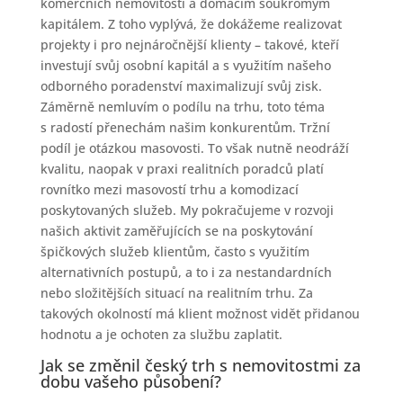
komerčních nemovitostí a domácím soukromým
kapitálem. Z toho vyplývá, že dokážeme realizovat
projekty i pro nejnáročnější klienty – takové, kteří
investují svůj osobní kapitál a s využitím našeho
odborného poradenství maximalizují svůj zisk.
Záměrně nemluvím o podílu na trhu, toto téma
s radostí přenechám našim konkurentům. Tržní
podíl je otázkou masovosti. To však nutně neodráží
kvalitu, naopak v praxi realitních poradců platí
rovnítko mezi masovostí trhu a komodizací
poskytovaných služeb. My pokračujeme v rozvoji
našich aktivit zaměřujících se na poskytování
špičkových služeb klientům, často s využitím
alternativních postupů, a to i za nestandardních
nebo složitějších situací na realitním trhu. Za
takových okolností má klient možnost vidět přidanou
hodnotu a je ochoten za službu zaplatit.
Jak se změnil český trh s nemovitostmi za
dobu vašeho působení?