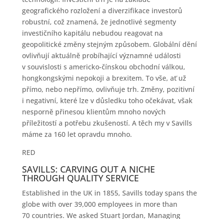
geografického rozložení a diverzifikace investorů
robustní, což znamená, že jednotlivé segmenty
investičního kapitálu nebudou reagovat na
geopolitické změny stejným způsobem. Globální dění
ovlivňují aktuálně probíhající významné události
v souvislosti s americko-čínskou obchodní válkou,
hongkongskými nepokoji a brexitem. To vše, ať už
přímo, nebo nepřímo, ovlivňuje trh. Změny, pozitivní
i negativní, které lze v důsledku toho očekávat, však
nesporně přinesou klientům mnoho nových
příležitostí a potřebu zkušeností. A těch my v Savills
máme za 160 let opravdu mnoho.
RED
SAVILLS: CARVING OUT A NICHE
THROUGH QUALITY SERVICE
Established in the UK in 1855, Savills today spans the
globe with over 39,000 employees in more than
70 countries. We asked Stuart Jordan, Managing