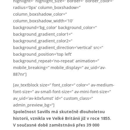
highlight=“ highlight_size=“ border=“ border_color=“
radius=’0px‘ column_boxshadow=“
column_boxshadow_color=“
column_boxshadow_width=’10‘
background=’bg_color‘ background_color=“
background_gradient_color1=“
background_gradient_color2=“
background_gradient_direction=’vertical‘ src=“
background_position=’top left‘
background_repeat=’no-repeat‘ animation=“
mobile_breaking=“ mobile_display=“ av_uid=’av-
887nr‘]
[av_textblock size=“ font_color=“ color=“ av-medium-
font-size=“ av-small-font-size=“ av-mini-font-size=“
av_uid=’av-k0xfumst‘ id=“ custom_class=“
admin_preview_bg=“]
Společnost Savills má skutečně dlouholetou
historii, vznikla ve Velké Británii již v roce 1855.
V současné době zaměstnává přes 39 000