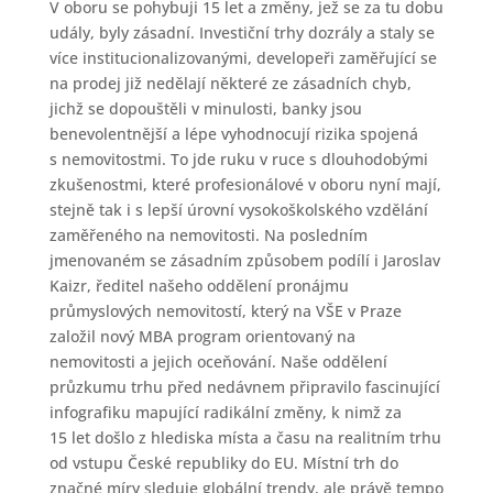
V oboru se pohybuji 15 let a změny, jež se za tu dobu
udály, byly zásadní. Investiční trhy dozrály a staly se
více institucionali­zovanými, developeři zaměřující se
na prodej již nedělají některé ze zásadních chyb,
jichž se dopouštěli v minulosti, banky jsou
benevolentnější a lépe vyhodnocují rizika spojená
s nemovitostmi. To jde ruku v ruce s dlouhodobými
zkušenostmi, které profesionálové v oboru nyní mají,
stejně tak i s lepší úrovní vysokoškolského vzdělání
zaměřeného na nemovitosti. Na posledním
jmenovaném se zásadním způsobem podílí i Jaroslav
Kaizr, ředitel našeho oddělení pronájmu
průmyslových nemovitostí, který na VŠE v Praze
založil nový MBA program orientovaný na
nemovitosti a jejich oceňování. Naše oddělení
průzkumu trhu před nedávnem připravilo fascinující
infografiku mapující radikální změny, k nimž za
15 let došlo z hlediska místa a času na realitním trhu
od vstupu České republiky do EU. Místní trh do
značné míry sleduje globální trendy, ale právě tempo