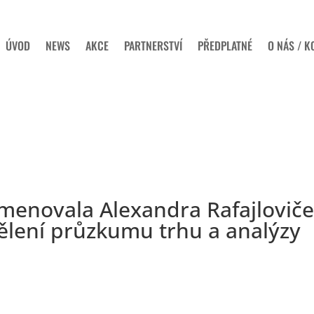
ÚVOD
NEWS
AKCE
PARTNERSTVÍ
PŘEDPLATNÉ
O NÁS / K
menovala Alexandra Rafajlovič
lení průzkumu trhu a analýzy