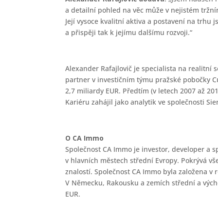
a detailní pohled na věc může v nejistém trž
Její vysoce kvalitní aktiva a postavení na trh
a přispěji tak k jejímu dalšímu rozvoji.“
Alexander Rafajlovič je specialista na realitní
partner v investičním týmu pražské pobočky Cu
2,7 miliardy EUR. Předtím (v letech 2007 až 20
Kariéru zahájil jako analytik ve společnosti S
O CA Immo
Společnost CA Immo je investor, developer a s
v hlavních městech střední Evropy. Pokrývá vše
znalostí. Společnost CA Immo byla založena v 
V Německu, Rakousku a zemích střední a východ
EUR.