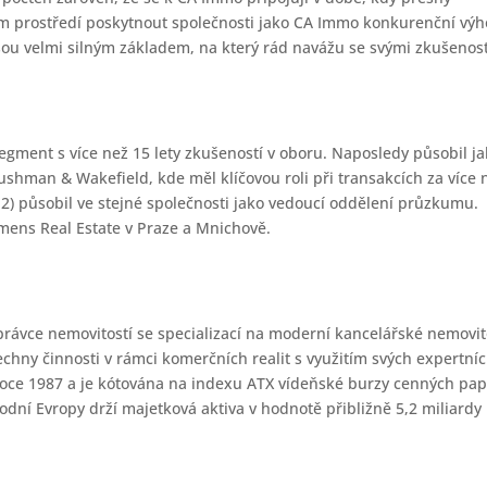
ním prostředí poskytnout společnosti jako CA Immo konkurenční vý
u jsou velmi silným základem, na který rád navážu se svými zkušenos
 segment s více než 15 lety zkušeností v oboru. Naposledy působil j
shman & Wakefield, kde měl klíčovou roli při transakcích za více 
12) působil ve stejné společnosti jako vedoucí oddělení průzkumu.
iemens Real Estate v Praze a Mnichově.
právce nemovitostí se specializací na moderní kancelářské nemovit
chny činnosti v rámci komerčních realit s využitím svých expertní
roce 1987 a je kótována na indexu ATX vídeňské burzy cenných pap
ní Evropy drží majetková aktiva v hodnotě přibližně 5,2 miliardy