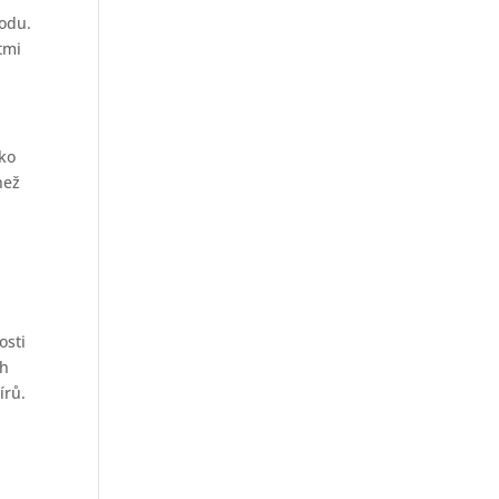
hodu.
tmi
ako
než
osti
ch
írů.