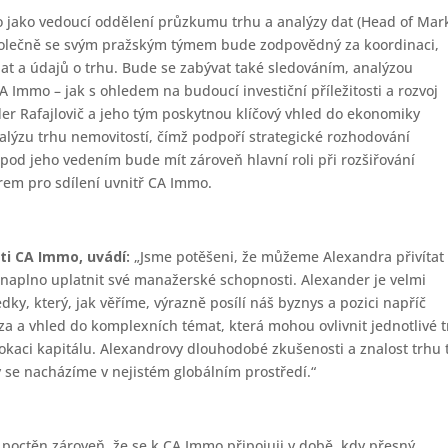
o jako vedoucí oddělení průzkumu trhu a analýzy dat (Head of Mar
Společně se svým pražským týmem bude zodpovědný za koordinaci,
t a údajů o trhu. Bude se zabývat také sledováním, analýzou
A Immo – jak s ohledem na budoucí investiční příležitosti a rozvoj
ander Rafajlovič a jeho tým poskytnou klíčový vhled do ekonomiky
analýzu trhu nemovitostí, čímž podpoří strategické rozhodování
pod jeho vedením bude mít zároveň hlavní roli při rozšiřování
orem pro sdílení uvnitř CA Immo.
sti CA Immo, uvádí:
„Jsme potěšeni, že můžeme Alexandra přivítat
 naplno uplatnit své manažerské schopnosti. Alexander je velmi
dky, který, jak věříme, výrazně posílí náš byznys a pozici napříč
ýza a vhled do komplexních témat, která mohou ovlivnit jednotlivé 
alokaci kapitálu. Alexandrovy dlouhodobé zkušenosti a znalost trhu 
 se nacházíme v nejistém globálním prostředí.“
 poctěn zároveň, že se k CA Immo připojuji v době, kdy přesný