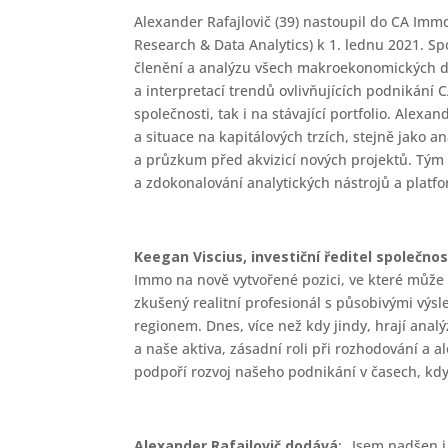
Alexander Rafajlovič (39) nastoupil do CA Imm
Research & Data Analytics) k 1. lednu 2021. 
členění a analýzu všech makroekonomických da
a interpretací trendů ovlivňujících podnikání C
společnosti, tak i na stávající portfolio. Alex
a situace na kapitálových trzích, stejně jako 
a průzkum před akvizicí nových projektů. Tým 
a zdokonalování analytických nástrojů a platf
Keegan Viscius, investiční ředitel společno
Immo na nově vytvořené pozici, ve které může
zkušený realitní profesionál s působivými výsle
regionem. Dnes, více než kdy jindy, hrají anal
a naše aktiva, zásadní roli při rozhodování a 
podpoří rozvoj našeho podnikání v časech, kdy
Alexander Rafajlovič dodává
: „Jsem nadšen i