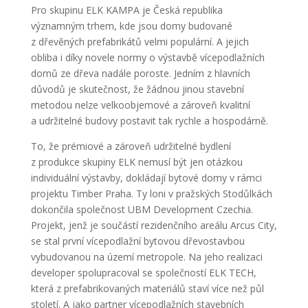
Pro skupinu ELK KAMPA je Česká republika
významným trhem, kde jsou domy budované
z dřevěných prefabrikátů velmi populární. A jejich
obliba i díky novele normy o výstavbě vícepodlažních
domů ze dřeva nadále poroste. Jedním z hlavních
důvodů je skutečnost, že žádnou jinou stavební
metodou nelze velkoobjemové a zároveň kvalitní
a udržitelné budovy postavit tak rychle a hospodárně.
To, že prémiové a zároveň udržitelné bydlení
z produkce skupiny ELK nemusí být jen otázkou
individuální výstavby, dokládají bytové domy v rámci
projektu Timber Praha. Ty loni v pražských Stodůlkách
dokončila společnost UBM Development Czechia.
Projekt, jenž je součástí rezidenčního areálu Arcus City,
se stal první vícepodlažní bytovou dřevostavbou
vybudovanou na území metropole. Na jeho realizaci
developer spolupracoval se společností ELK TECH,
která z prefabrikovaných materiálů staví více než půl
století. A jako partner vícepodlažních stavebních