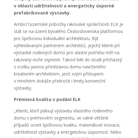
v oblasti udržitelnosti a energeticky úsporné
prefabrikované výstavby.
Ambicí tuzemské pobočky rakouské společnosti ELK je
stát se na území bývalého Československa platformou
pro špičkovou individuální architekturu. Být
vyhledávaným partnerem architektů, jejichž klienti při
výstavbě rodinných domů pro vlastní potřebu míří na
takzvaný
niche segment
. Takoví lidé do studií přicházejí
s vcelku jasnou představou domu navrženého
kreativním architektem, jenž svým přístupem
v mnohém dokáže překročit i limity konvenční
výstavby.
Prémiová kvalita v podání ELK
„Klienti, kteří plánují výstavbu vlastního rodinného
domu v prémiovém segmentu, ve valné většině
případů ocení špičkovou kvalitu, materiálové inovace,
udržitelnost výstavby a energetickou úspornost. Nebo