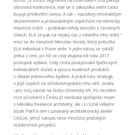
domů. „V tomto segmentu na tuzemském trhu panuje
obrovská konkurence, kde se o zákazníka velmi často
bojuje především cenou. A tak – navzdory mnohaletým
zkušenostem a prokazatelným úspěchům na německy
mluvících trzích – podnikání tehdy skončilo v červených
číslech. ELK se pak na nějaký čas z místního trhu stáhl,“
vrací se do minulosti Miroslav Veselý, který pobočku
ELK Individual v Praze vede. V jejím názvu se odráží
jedna z cest, po níž se celá skupina od roku 2017
postupně vydává. Tedy cesta poskytování špičkových
individuálních služeb a vysoce kvalitních produktů
v oblasti prémiového bydlení. A právě tuto strategii,
v jejíž úspěch na středoevropském trhu věří, zvolila
i pro svůj návrat na česko-slovenský trh. Po necelém
roce působení v Česku již navázala spolupráci nejen
s několika freelance architekty, ale i s různě velkými
studii. Patří k nim i uznávaný architektonický ateliér
CASUA, jehož rukopis nese množství pražských
rezidenčních projektů.