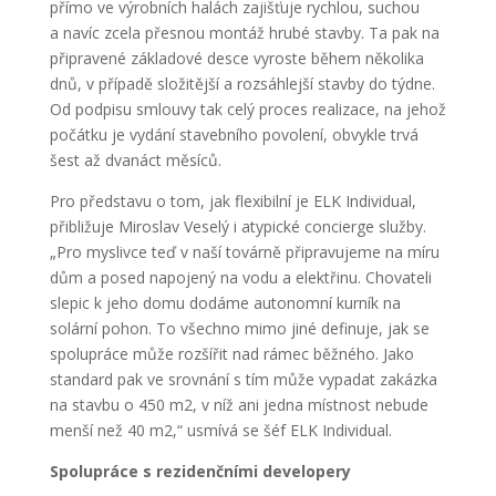
přímo ve výrobních halách zajišťuje rychlou, suchou
a navíc zcela přesnou montáž hrubé stavby. Ta pak na
připravené základové desce vyroste během několika
dnů, v případě složitější a rozsáhlejší stavby do týdne.
Od podpisu smlouvy tak celý proces realizace, na jehož
počátku je vydání stavebního povolení, obvykle trvá
šest až dvanáct měsíců.
Pro představu o tom, jak flexibilní je ELK Individual,
přibližuje Miroslav Veselý i atypické concierge služby.
„Pro myslivce teď v naší továrně připravujeme na míru
dům a posed napojený na vodu a elektřinu. Chovateli
slepic k jeho domu dodáme autonomní kurník na
solární pohon. To všechno mimo jiné definuje, jak se
spolupráce může rozšířit nad rámec běžného. Jako
standard pak ve srovnání s tím může vypadat zakázka
na stavbu o 450 m
2
, v níž ani jedna místnost nebude
menší než 40 m
2
,“ usmívá se šéf ELK Individual.
Spolupráce s rezidenčními developery