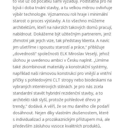
to vše už od počátku sami vyžadují. Podstatná pro ně
bývá i doba trvání stavby, a tu velkou měrou ovlivňuje
výběr technologie. Významnou roli hraje i minimální
starost o proces výstavby. A to všechno můžeme
architektům, kteří na návrzích takových domů pracují,
nabídnout. Dokážeme být užitečným partnerem, jenž
zhmotní jak jejich vize, tak představy klienta. A navíc
jim ušetříme i spoustu starostí a práce,“ přibližuje
„dovednosti“ společnosti ELK Miroslav Veselý, jehož
úlohou je uvedenou ambici v Česku naplnit. „Umíme
také zkombinovat materiály a konstrukční systémy,
například naši rámovou konstrukci pro vnější a vnitřní
příčky s pohledovými CLT stropy nebo biodeskami na
vybraných interiérových stěnách. Je pro nás zcela
standardní stavět hybridní rezidenční stavby, a to
architekti rádi slyší, protože pohledové dřevo je
trendy,“ dodává. A věří, že se mu daného cíle podaří
dosáhnout. Nejen díky vlastním zkušenostem, které
s individualizací a prozákaznickým přístupem má, ale
především zásluhou vysoce kvalitních produktů,