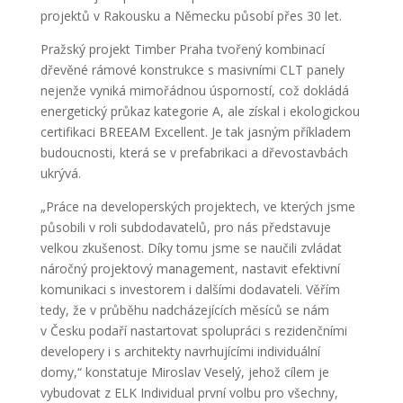
projektů v Rakousku a Německu působí přes 30 let.
Pražský projekt Timber Praha tvořený kombinací
dřevěné rámové konstrukce s masivními CLT panely
nejenže vyniká mimořádnou úsporností, což dokládá
energetický průkaz kategorie A, ale získal i ekologickou
certifikaci BREEAM Excellent. Je tak jasným příkladem
budoucnosti, která se v prefabrikaci a dřevostavbách
ukrývá.
„Práce na developerských projektech, ve kterých jsme
působili v roli subdodavatelů, pro nás představuje
velkou zkušenost. Díky tomu jsme se naučili zvládat
náročný projektový management, nastavit efektivní
komunikaci s investorem i dalšími dodavateli. Věřím
tedy, že v průběhu nadcházejících měsíců se nám
v Česku podaří nastartovat spolupráci s rezidenčními
developery i s architekty navrhujícími individuální
domy,“ konstatuje Miroslav Veselý, jehož cílem je
vybudovat z ELK Individual první volbu pro všechny,