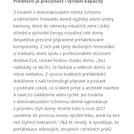
Předností je preciznost i výrobní kapacity
Z továren v dolnorakouském městě Schrems
a německém Freiwaldu denně vyjíždějí všemi směry
kamiony, které do německy mluvících zemí i států
střední a východní Evropy rozvážejí celé domy.
Respektive precizně připravené prefabrikované
komponenty.
Z nich pak týmy zkušených řemeslníků
a stavbařů, které spolu s profesionálním dozorem
dodává ELK, sestaví hrubou stavbu domu. „Bez
nadsázky se dá říci, že fantazii a velikosti domů se
meze nekladou. Z vysoce kvalitních prefabrikátů
dokážeme s naší technologií připravit a postavit
v podstatě cokoli, co si klient přeje a architekt navrhne.
A navíc to zvládneme velmi rychle. Jen továrna
v dolnorakouském Schremsu denně vyprodukuje
v průměru čtyři domy. Kromě toho v roce 2027
uvedeme do provozu novou výrobní linku, areál na více
než čtyřech hektarech,“ říká M. Veselý. A vysvětluje, že
prefabrikace stěnových, stropních i střešních prvků