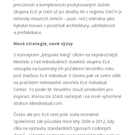
preciznosti a komplexnosti poskytovaných služeb.
Skupina ELK je totiž už po desítky let v regionu DACH (
v
německy mluvících zemích – pozn. red.
) vnímána jako
hybatel inovací v prostředí architektury, udržitelnosti
a prefabrikace.
Nová strategie, nové výzvy
S konceptem „bespoke living“ cílícím na nejnáročnější
klientelu z řad individuálních stavitelů skupina ELK
vstoupila na tuzemský trh počátkem letošního roku
pod značkou ELK Individual. V červnu pak ve svém sídle
na pražském Veleslavíně otevřela ELK Individual
Center. To podle M. Veselého slouží především pro
inspiraci, kterou lze zčásti načerpat i na nově vytvořené
stránce elkindividual.com.
Česko ale pro ELK není pole zcela neznámé.
Společnost zde působila mezi lety 2008 a 2012, kdy
cílila na výstavbu standardních typových rodinných