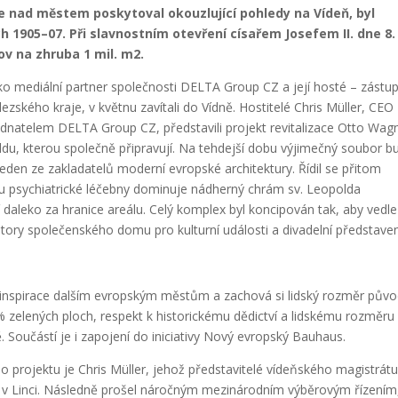
ze nad městem poskytoval okouzlující pohledy na Vídeň, byl
h 1905–07. Při slavnostním otevření císařem Josefem II. dne 8.
ov na zhruba 1 mil. m
2
.
ko mediální partner společnosti DELTA Group CZ a její hosté – zástup
ského kraje, v květnu zavítali do Vídně. Hostitelé Chris Müller, CEO
ednatelem DELTA Group CZ, představili projekt revitalizace Otto Wag
eldu, kterou společně připravují. Na tehdejší dobu výjimečný soubor 
eden ze zakladatelů moderní evropské architektury. Řídil se přitom
ktu psychiatrické léčebny dominuje nádherný chrám sv. Leopolda
í daleko za hranice areálu. Celý komplex byl koncipován tak, aby vedle
tory společenského domu pro kulturní události a divadelní představen
ako inspirace dalším evropským městům a zachová si lidský rozměr půvo
 zelených ploch, respekt k historickému dědictví a lidskému rozměru
. Součástí je i zapojení do iniciativy Nový evropský Bauhaus.
rojektu je Chris Müller, jehož představitelé vídeňského magistrát
k v Linci. Následně prošel náročným mezinárodním výběrovým řízením