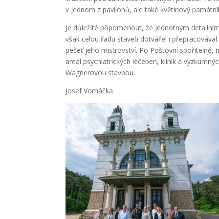
v jednom z pavilonů, ale také květinový památník
Je důležité připomenout, že jednotným detailní
však celou řadu staveb dotvářel i přepracováva
pečeť jeho mistrovství. Po Poštovní spořitelně
areál psychiatrických léčeben, klinik a výzkumný
Wagnerovou stavbou.
Josef Vomáčka