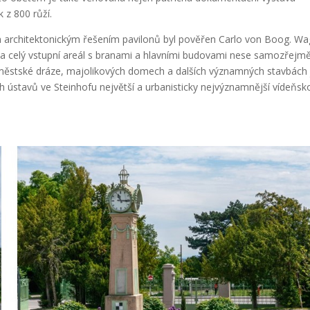
 z 800 růží.
m architektonickým řešením pavilonů byl pověřen Carlo von Boog. W
l a celý vstupní areál s branami a hlavními budovami nese samozřejm
, městské dráze, majolikových domech a dalších významných stavbách 
ch ústavů ve Steinhofu největší a urbanisticky nejvýznamnější vídeňsk