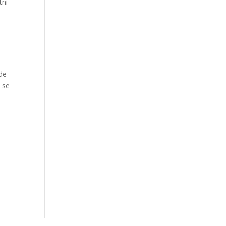
tní
kde
o se
t