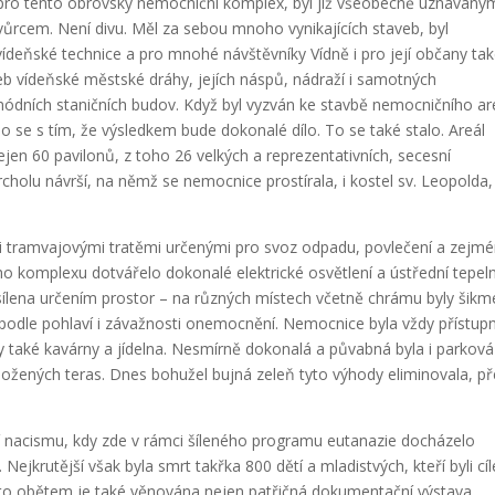
pro tento obrovský nemocniční komplex, byl již všeobecně uznávaný
rcem. Není divu. Měl za sebou mnoho vynikajících staveb, byl
ňské technice a pro mnohé návštěvníky Vídně i pro její občany ta
b vídeňské městské dráhy, jejích náspů, nádraží i samotných
ódních staničních budov. Když byl vyzván ke stavbě nemocničního ar
o se s tím, že výsledkem bude dokonalé dílo. To se také stalo. Areál
jen 60 pavilonů, z toho 26 velkých a reprezentativních, secesní
holu návrší, na němž se nemocnice prostírala, i kostel sv. Leopolda,
ými tramvajovými tratěmi určenými pro svoz odpadu, povlečení a zejm
ého komplexu dotvářelo dokonalé elektrické osvětlení a ústřední tepel
sílena určením prostor – na různých místech včetně chrámu byly šikm
odle pohlaví i závažnosti onemocnění. Nemocnice byla vždy přístup
y také kavárny a jídelna. Nesmírně dokonalá a půvabná byla i parková
ložených teras. Dnes bohužel bujná zeleň tyto výhody eliminovala, p
bí nacismu, kdy zde v rámci šíleného programu eutanazie docházelo
ejkrutější však byla smrt takřka 800 dětí a mladistvých, kteří byli cí
to obětem je také věnována nejen patřičná dokumentační výstava