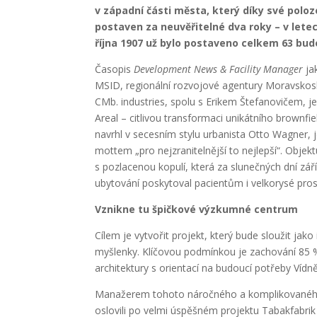
v západní části města, který díky své polo
postaven za neuvěřitelné dva roky – v letec
října 1907 už bylo postaveno celkem 63 bud
Časopis
Development News & Facility Manager
ja
MSID, regionální rozvojové agentury Moravskoslez
CMb. industries, spolu s Erikem Štefanovičem, j
Areal – citlivou transformaci unikátního brownfi
navrhl v secesním stylu urbanista Otto Wagner, j
mottem „pro nejzranitelnější to nejlepší“. Obje
s pozlacenou kopulí, která za slunečných dní zář
ubytování poskytoval pacientům i velkorysé pros
Vznikne tu špičkové výzkumné centrum
Cílem je vytvořit projekt, který bude sloužit j
myšlenky. Klíčovou podmínkou je zachování 85 %
architektury s orientací na budoucí potřeby Vídně
Manažerem tohoto náročného a komplikovaného p
oslovili po velmi úspěšném projektu Tabakfabri