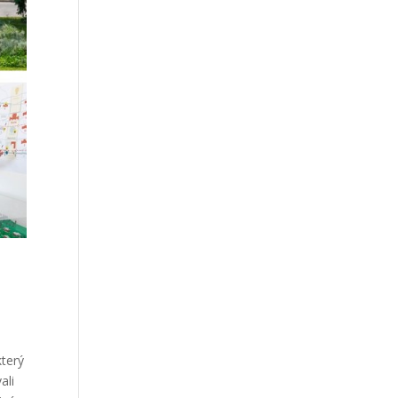
který
ali