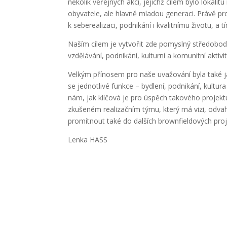
několik veřejných akcí, jejichž cílem bylo lokalitu 
obyvatele, ale hlavně mladou generaci. Právě pro 
k seberealizaci, podnikání i kvalitnímu životu, a 
Naším cílem je vytvořit zde pomyslný středobod 
vzdělávání, podnikání, kulturní a komunitní akti
Velkým přínosem pro naše uvažování byla také ja
se jednotlivé funkce – bydlení, podnikání, kultura 
nám, jak klíčová je pro úspěch takového projektu
zkušeném realizačním týmu, který má vizi, odva
promítnout také do dalších brownfieldových proj
Lenka HASS