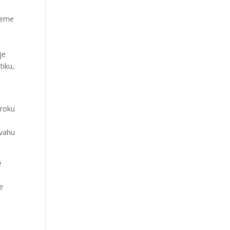
hceme
je
tiku,
 roku
úvahu
é
e