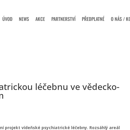
ÚVOD
NEWS
AKCE
PARTNERSTVÍ
PŘEDPLATNÉ
O NÁS / K
atrickou léčebnu ve vědecko-
m
tní projekt vídeňské psychiatrické léčebny. Rozsáhlý areál