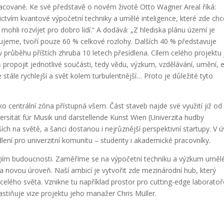
acované. Ke své představě o novém životě Otto Wagner Areal říká:
ctvím kvantové výpočetní techniky a umělé inteligence, které zde c
mohli rozvíjet pro dobro lidí.“ A dodává: „Z hlediska plánu území je
acujeme, tvoří pouze 60 % celkové rozlohy. Dalších 40 % představuje
 v průběhu příštích zhruba 10 letech přesídlena. Cílem celého projektu 
 propojit jednotlivé součásti, tedy vědu, výzkum, vzdělávání, umění, e
 stále rychlejší a svět kolem turbulentnější… Proto je důležité tyto
o centrální zóna přístupná všem. Část staveb najde své využití již od
ersität für Musik und darstellende Kunst Wien (Univerzita hudby
ších na světě, a šanci dostanou i nejrůznější perspektivní startupy. V 
lení pro univerzitní komunitu – studenty i akademické pracovníky.
giím budoucnosti. Zaměříme se na výpočetní techniku a výzkum uměl
na novou úroveň. Naší ambicí je vytvořit zde mezinárodní hub, který
celého světa. Vznikne tu například prostor pro cutting-edge laboratoř
tiňuje vize projektu jeho manažer Chris Müller.