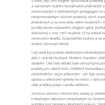
V době, kdy Otto Wagner zpracovával podklady 
a samotným císařem bezvýhradně přijímaným tvů
renomovaným a vyhledávaným pedagogem na víde
neopominutelným tvůrcem prakticky všech stave
překrásných a na svou dobu velmi moderních i m
později lidově nazývaného Wagner-spital, počítal
dokončený v roce 1907 na ploše 53 ha nabízel ne
nemocniční divadlo, hospodářské budovy a na vrc
dodnes fascinující klenot.
Celý areál byl protkán elektrickými úzkokolejn
jídel z centrální kuchyně. Moderní charakter cel
vytápění. Celá řada detailů byla samozřejmě po
podlahy pro odvod moči, oddělené komunikace p
návštěvníkům, nejen příbuzným – jim byly určen
úprava a rafinované výhledy na město z výše po
však je klidný pobyt v areálu zážitkem.
Smutnou skvrnou v historii této stavby je obdo
k lékařským zákrokům neslučitelným se životem. N
vražděni pod záminkou lékařských pokusů. Těm