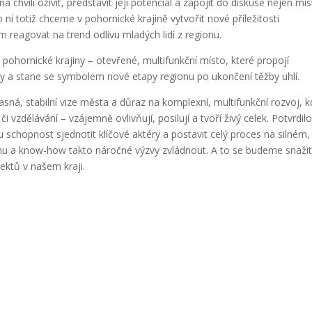
na chvíli oživit, představit její potenciál a zapojit do diskuse nejen mís
ni totiž chceme v pohornické krajině vytvořit nové příležitosti
tím reagovat na trend odlivu mladých lidí z regionu.
pohornické krajiny – otevřené, multifunkční místo, které propojí
vity a stane se symbolem nové etapy regionu po ukončení těžby uhlí.
sná, stabilní vize města a důraz na komplexní, multifunkční rozvoj, 
či vzdělávání – vzájemně ovlivňují, posilují a tvoří živý celek. Potvrdil
 schopnost sjednotit klíčové aktéry a postavit celý proces na silném,
hu a know-how takto náročné výzvy zvládnout. A to se budeme snaži
ektů v našem kraji.