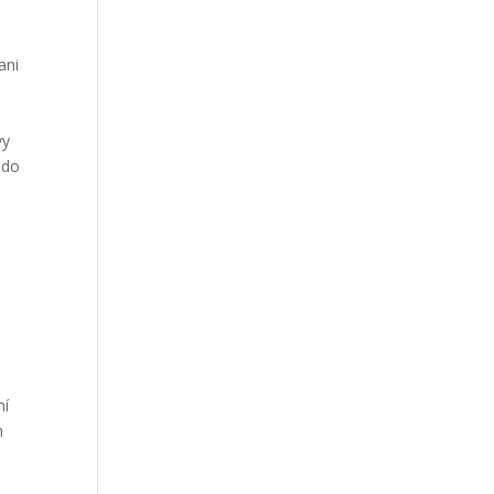
ani
vy
 do
mí
m