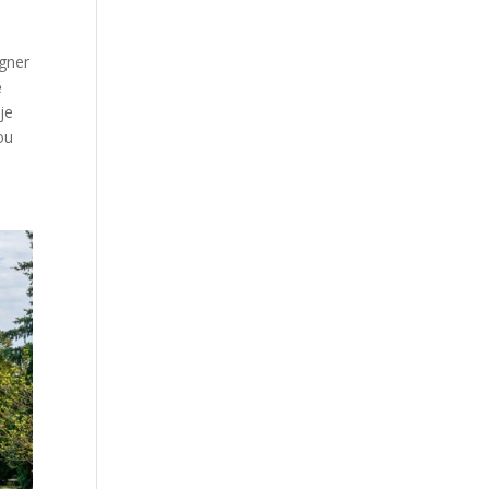
agner
ě
je
ou