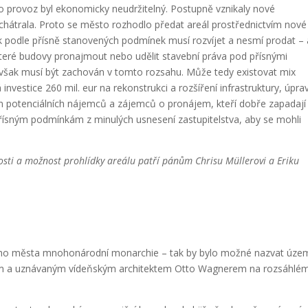
ho provoz byl ekonomicky neudržitelný. Postupně vznikaly nové
chátrala. Proto se město rozhodlo předat areál prostřednictvím nové
k podle přísně stanovených podmínek musí rozvíjet a nesmí prodat – 
teré budovy pronajmout nebo udělit stavební práva pod přísnými
 však musí být zachován v tomto rozsahu. Může tedy existovat mix
nvestice 260 mil. eur na rekonstrukci a rozšíření infrastruktury, úpra
znam potenciálních nájemců a zájemců o pronájem, kteří dobře zapadají
řísným podmínkám z minulých usnesení zastupitelstva, aby se mohli
sti a možnost prohlídky areálu patří pánům Chrisu Müllerovi a Eriku
ního města mnohonárodní monarchie – tak by bylo možné nazvat úze
vným a uznávaným vídeňským architektem Otto Wagnerem na rozsáhlé