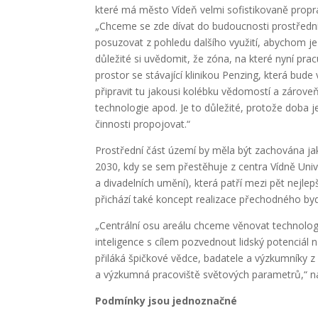
které má město Vídeň velmi sofistikovaně propr
„Chceme se zde dívat do budoucnosti prostředni
posuzovat z pohledu dalšího využití, abychom je 
důležité si uvědomit, že zóna, na které nyní pr
prostor se stávající klinikou Penzing, která bude
připravit tu jakousi kolébku vědomostí a zároveň
technologie apod. Je to důležité, protože doba je
činnosti propojovat.“
Prostřední část území by měla být zachována jak
2030, kdy se sem přestěhuje z centra Vídně Univ
a divadelních umění), která patří mezi pět nejlep
přichází také koncept realizace přechodného byd
„Centrální osu areálu chceme věnovat technolo
inteligence s cílem pozvednout lidský potenciál 
přiláká špičkové vědce, badatele a výzkumníky z 
a výzkumná pracoviště světových parametrů,“ nas
Podmínky jsou jednoznačné