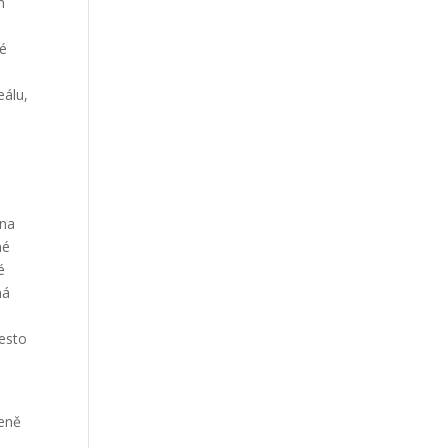
m
ké
eálu,
éna
né
é
ná
řesto
leně