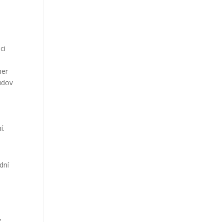
ci
ner
budov
í.
dní
u
,