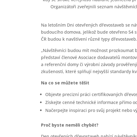
Organizátoři zveřejnili seznam návštěvníc
Na letošním Dni otevřených dřevostaveb se ná
budoucího domova, jelikož bude otevřeno 54 st
ČR budou k navštívení různé typy dřevostaveb
„Návštěvníci budou mít možnost prozkoumat bu
představí členové Asociace dodavatelů monto
a referenční domy či výrobní závody prověřenýc
zkušeností, které splňují nejvyšší standardy k
Na co se můžete těšit
Objevte precizní práci certifikovaných dřevos
Získejte cenné technické informace přímo od
Načerpejte inspiraci pro svůj projekt nebo
Proč byste neměli chybět?
Den otevřených dřevostaveb nabízí návštěvní