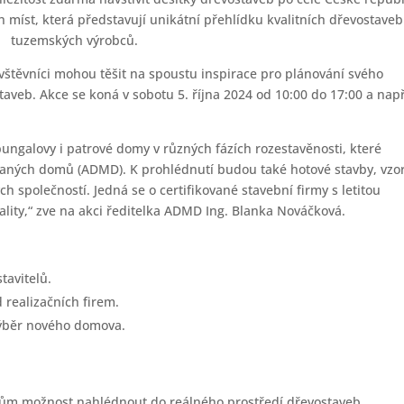
h míst, která představují unikátní přehlídku kvalitních dřevostaveb
tuzemských výrobců.
vštěvníci mohou těšit na spoustu inspirace pro plánování svého
aveb. Akce se koná v sobotu 5. října 2024 od 10:00 do 17:00 a např
.
ngalovy i patrové domy v různých fázích rozestavěnosti, které
vaných domů (ADMD). K prohlédnutí budou také hotové stavby, vzo
h společností. Jedná se o certifikované stavební firmy s letitou
vality,“ zve na akci ředitelka ADMD Ing. Blanka Nováčková.
tavitelů.
 realizačních firem.
 výběr nového domova.
kům možnost nahlédnout do reálného prostředí dřevostaveb.