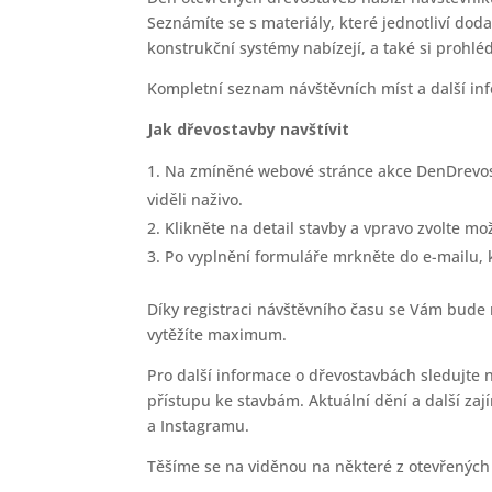
Seznámíte se s materiály, které jednotliví dodav
konstrukční systémy nabízejí, a také si prohlé
Kompletní seznam návštěvních míst a další i
Jak dřevostavby navštívit
Na zmíněné webové stránce akce DenDrevost
viděli naživo.
Klikněte na detail stavby a vpravo zvolte mož
Po vyplnění formuláře mrkněte do e-mailu, k
Díky registraci návštěvního času se Vám bude
vytěžíte maximum.
Pro další informace o dřevostavbách sledujte 
přístupu ke stavbám. Aktuální dění a další z
a Instagramu.
Těšíme se na viděnou na některé z otevřených