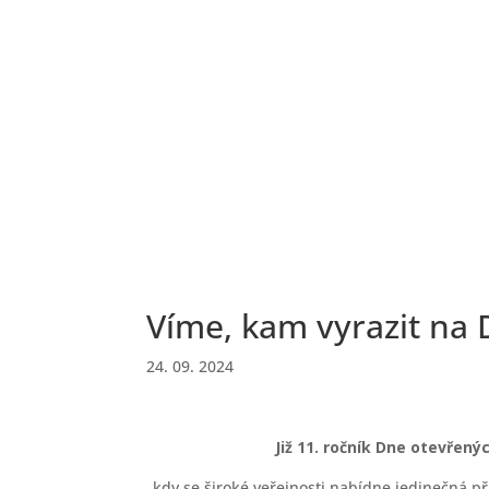
Víme, kam vyrazit na
24. 09. 2024
Již 11. ročník Dne otevřený
kdy se široké veřejnosti nabídne jedinečná př