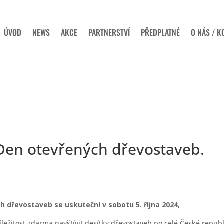
ÚVOD
NEWS
AKCE
PARTNERSTVÍ
PŘEDPLATNÉ
O NÁS / K
 Den otevřených dřevostaveb.
ch dřevostaveb se uskuteční v sobotu 5. října 2024,
íležitost zdarma navštívit desítky dřevostaveb po celé České republ