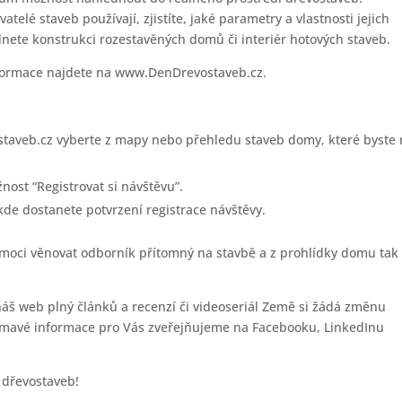
atelé staveb používají, zjistíte, jaké parametry a vlastnosti jejich
dnete konstrukci rozestavěných domů či interiér hotových staveb.
nformace najdete na www.DenDrevostaveb.cz.
aveb.cz vyberte z mapy nebo přehledu staveb domy, které byste 
nost “Registrovat si návštěvu”.
de dostanete potvrzení registrace návštěvy.
 moci věnovat odborník přítomný na stavbě a z prohlídky domu tak
náš web plný článků a recenzí či videoseriál Země si žádá změnu
ajímavé informace pro Vás zveřejňujeme na Facebooku, LinkedInu
 dřevostaveb!