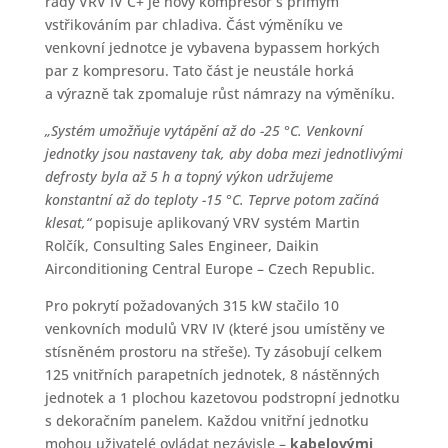
řady VRV IV C+ je nový kompresor s přímým
vstřikováním par chladiva. Část výměníku ve
venkovní jednotce je vybavena bypassem horkých
par z kompresoru. Tato část je neustále horká
a výrazně tak zpomaluje růst námrazy na výměníku.
„Systém umožňuje vytápění až do -25 °C. Venkovní
jednotky jsou nastaveny tak, aby doba mezi jednotlivými
defrosty byla až 5 h a topný výkon udržujeme
konstantní až do teploty -15 °C. Teprve potom začíná
klesat,“
popisuje aplikovaný VRV systém Martin
Rolčík, Consulting Sales Engineer, Daikin
Airconditioning Central Europe – Czech Republic.
Pro pokrytí požadovaných 315 kW stačilo 10
venkovních modulů VRV IV (které jsou umístěny ve
stísněném prostoru na střeše). Ty zásobují celkem
125 vnitřních parapetních jednotek, 8 nástěnných
jednotek a 1 plochou kazetovou podstropní jednotku
s dekoračním panelem. Každou vnitřní jednotku
mohou uživatelé ovládat nezávisle –
kabelovými