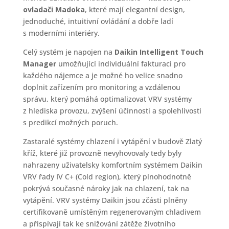
ovladači Madoka
, které mají elegantní design,
jednoduché, intuitivní ovládání a dobře ladí
s moderními interiéry.
Celý systém je napojen na
Daikin Intelligent Touch
Manager
umožňující individuální fakturaci pro
každého nájemce a je možné ho velice snadno
doplnit zařízením pro monitoring a vzdálenou
správu, který pomáhá optimalizovat VRV systémy
z hlediska provozu, zvýšení účinnosti a spolehlivosti
s predikcí možných poruch.
Zastaralé systémy chlazení i vytápění v budově Zlatý
kříž, které již provozně nevyhovovaly tedy byly
nahrazeny uživatelsky komfortním systémem Daikin
VRV řady IV C+ (Cold region), který plnohodnotně
pokrývá současné nároky jak na chlazení, tak na
vytápění. VRV systémy Daikin jsou zčásti plněny
certifikovaně umístěným regenerovaným chladivem
a přispívají tak ke snižování zátěže životního