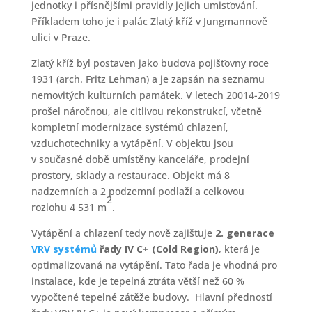
jednotky i přísnějšími pravidly jejich umisťování.
Příkladem toho je i palác Zlatý kříž v Jungmannově
ulici v Praze.
Zlatý kříž byl postaven jako budova pojišťovny roce
1931 (arch. Fritz Lehman) a je zapsán na seznamu
nemovitých kulturních památek. V letech 20014-2019
prošel náročnou, ale citlivou rekonstrukcí, včetně
kompletní modernizace systémů chlazení,
vzduchotechniky a vytápění. V objektu jsou
v současné době umístěny kanceláře, prodejní
prostory, sklady a restaurace. Objekt má 8
nadzemních a 2 podzemní podlaží a celkovou
2
rozlohu 4 531 m
.
Vytápění a chlazení tedy nově zajišťuje
2. generace
VRV systémů
řady IV C+ (Cold Region)
, která je
optimalizovaná na vytápění. Tato řada je vhodná pro
instalace, kde je tepelná ztráta větší než 60 %
vypočtené tepelné zátěže budovy. Hlavní předností