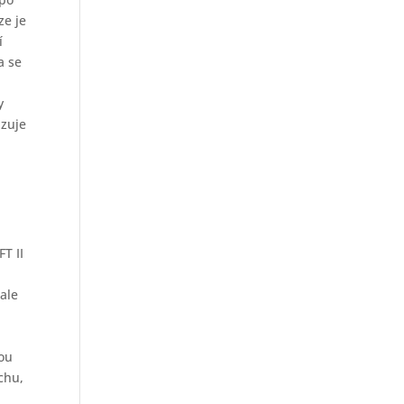
ze je
í
a se
y
izuje
T II
ale
lou
chu,