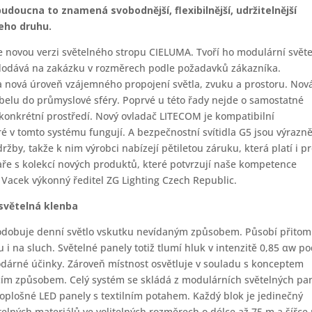
doucna to znamená svobodnější, flexibilnější, udržitelnější
šeho druhu.
e novou verzi světelného stropu CIELUMA. Tvoří ho modulární svět
e dodává na zakázku v rozměrech podle požadavků zákazníka.
 nová úroveň vzájemného propojení světla, zvuku a prostoru. Nov
obelu do průmyslové sféry. Poprvé u této řady nejde o samostatné
 konkrétní prostředí. Nový ovladač LITECOM je kompatibilní
eré v tomto systému fungují. A bezpečnostní svítidla G5 jsou výrazn
ržby, takže k nim výrobci nabízejí pětiletou záruku, která platí i p
jaře s kolekcí nových produktů, které potvrzují naše kompetence
Jan Vacek výkonný ředitel ZG Lighting Czech Republic.
světelná klenba
odobuje denní světlo vskutku nevídaným způsobem. Působí přitom
 i na sluch. Světelné panely totiž tlumí hluk v intenzitě 0,85 αw po
dárné účinky. Zároveň místnost osvětluje v souladu s konceptem
ím způsobem. Celý systém se skládá z modulárních světelných pa
koplošné LED panely s textilním potahem. Každý blok je jedinečný
elných materiálů ve volitelných rozměrech o délce až 75 m a šířce