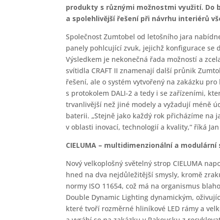
produkty s různými možnostmi využití. Do bu
a spolehlivější řešení při návrhu interiérů v
Společnost Zumtobel od letošního jara nabídn
panely pohlcující zvuk, jejichž konfigurace s
Výsledkem je nekonečná řada možností a zcela
svítidla CRAFT II znamenají další průnik Zumt
řešení, ale o systém vytvořený na zakázku pro
s protokolem DALI-2 a tedy i se zařízeními, kt
trvanlivější než jiné modely a vyžadují méně úd
baterii. „Stejně jako každý rok přicházíme na 
v oblasti inovací, technologií a kvality,“ říká 
CIELUMA – multidimenzionální a modulární 
Nový velkoplošný světelný strop CIELUMA nap
hned na dva nejdůležitější smysly, kromě zraku
normy ISO 11654, což má na organismus blaho
Double Dynamic Lighting dynamickým, oživujíc
které tvoří rozměrné hliníkové LED rámy a vel
a vyrábí se na zakázku v Rakousku z recyklovat