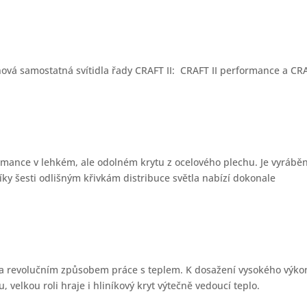
 nová samostatná svítidla řady CRAFT II: CRAFT II performance a CR
ormance v lehkém, ale odolném krytu z ocelového plechu. Je vyrábě
y šesti odlišným křivkám distribuce světla nabízí dokonale
tí a revolučním způsobem práce s teplem. K dosažení vysokého výk
u, velkou roli hraje i hliníkový kryt výtečně vedoucí teplo.