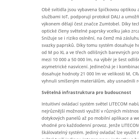
Obě svítidla jsou vybavena špičkovou optikou 
službami IoT, podporují protokol DALI a umožň
výkonem dělají čest značce Zumtobel. Díky tech
optické členy světelné paprsky vcelku jako zrca
Snižuje se i riziko oslnění, na čemž má záslu
svazky paprsků. Díky tomu systém dosahuje ho
od M po XL a ve třech odlišných barevných prov
mezi 10 000 a 50 000 lm, na výběr je šest odli
asymetrické nasvícení. Jedinečná je i kombina
dosahuje hodnoty 21 000 lm ve velikosti M, CRA
vyhnuli smíšeným materiálům, aby usnadnili re
Světelná infrastruktura pro budoucnost
Intuitivní ovládací systém světel LITECOM nabí
nejrůznější možnosti využití v různých místno
dotykových panelů až po mobilní aplikace a we
vhodné pro každodenní provoz. Jenže LITECOM z
škálovatelný systém. Jediný ovladač lze využí