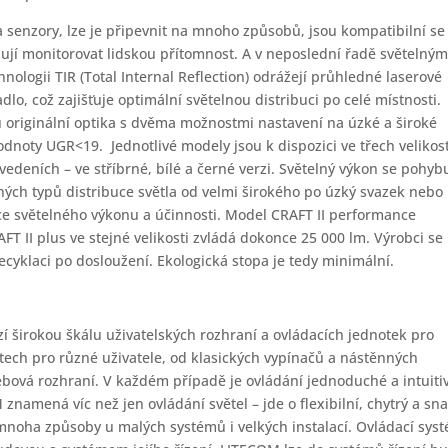
a senzory, lze je připevnit na mnoho způsobů, jsou kompatibilní se
ují monitorovat lidskou přítomnost. A v neposlední řadě světelný
nologii TIR (Total Internal Reflection) odrážejí průhledné laserové
dlo, což zajišťuje optimální světelnou distribuci po celé místnosti.
hu originální optika s dvěma možnostmi nastavení na úzké a široké
dnoty UGR<19. Jednotlivé modely jsou k dispozici ve třech velikos
edeních – ve stříbrné, bílé a černé verzi. Světelný výkon se pohyb
šných typů distribuce světla od velmi širokého po úzký svazek nebo
ce světelného výkonu a účinnosti. Model CRAFT II performance
FT II plus ve stejné velikosti zvládá dokonce 25 000 lm. Výrobci se
cyklaci po dosloužení. Ekologická stopa je tedy minimální.
zí širokou škálu uživatelských rozhraní a ovládacích jednotek pro
stech pro různé uživatele, od klasických vypínačů a nástěnných
bová rozhraní. V každém případě je ovládání jednoduché a intuitiv
namená víc než jen ovládání světel – jde o flexibilní, chytrý a sn
t mnoha způsoby u malých systémů i velkých instalací. Ovládací sys