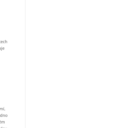
m
tech
uje
ní,
adno
tém