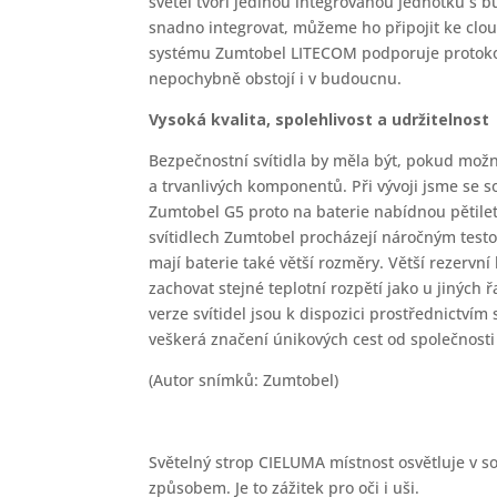
světel tvoří jedinou integrovanou jednotku s 
snadno integrovat, můžeme ho připojit ke clou
systému Zumtobel LITECOM podporuje protokol D
nepochybně obstojí i v budoucnu.
Vysoká kvalita, spolehlivost a udržitelnost
Bezpečnostní svítidla by měla být, pokud mo
a trvanlivých komponentů. Při vývoji jsme se s
Zumtobel G5 proto na baterie nabídnou pětile
svítidlech Zumtobel procházejí náročným testov
mají baterie také větší rozměry. Větší rezervn
zachovat stejné teplotní rozpětí jako u jiných 
verze svítidel jsou k dispozici prostřednictví
veškerá značení únikových cest od společnost
(Autor snímků: Zumtobel)
Světelný strop CIELUMA místnost osvětluje v 
způsobem. Je to zážitek pro oči i uši.