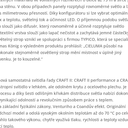
 na stěnu. V obou případech panely rozptylují rovnoměrné světlo a l
s milimetrovou přesností. Díky konfigurátoru si lze vybrat optimáln
x a teplotu, světelný tok a účinnost LED. O příjemnou podobu světl
šku slouží jako difusér, který rovnoměrně a účinně rozptyluje světlo
 textilní vrstva slouží jako lapač nečistot a zachytává jemné částečk
ětelný strop vznikl ve spolupráci s firmou TYPICO, která se special
omas König o výsledném produktu prohlásil: „CIELUMA působí na
dokonale stejnoměrně osvětlený strop mění místnost v úplně jiný
venku. Je to kouzelné.“
nová samostatná svítidla řady CRAFT II: CRAFT II performance a CRAF
tropní svítidlo v lehkém, ale odolném krytu z ocelového plechu. Je
cesu a díky šesti odlišným křivkám distribuce světla nabízí dokon
e vynikající odolností a revolučním způsobem práce s teplem.
 základní fyzikální zákony, Venturiho a Coandův efekt. Originální
ředchozí model a odolá vysokým okolním teplotám až do 70 °C po ce
hlo takového výkonu, chytře využívá tlaku, rychlosti a teploty vzdu
í teplo.