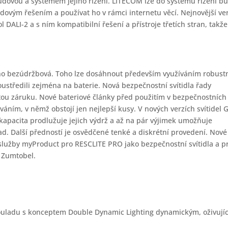
budovou a systémem jejího řízení. LITECOM lze do systémů řízení b
dovým řešením a používat ho v rámci internetu věcí. Nejnovější ve
ALI-2 a s ním kompatibilní řešení a přístroje třetích stran, takže
žno bezúdržbová. Toho lze dosáhnout především využíváním robust
oustředili zejména na baterie. Nová bezpečnostní svítidla řady
tou záruku. Nové bateriové články před použitím v bezpečnostních
áním, v němž obstojí jen nejlepší kusy. V nových verzích svítidel 
í kapacita prodlužuje jejich výdrž a až na pár výjimek umožňuje
řad. Další předností je osvědčené tenké a diskrétní provedení. Nové
m služby myProduct pro RESCLITE PRO jako bezpečnostní svítidla a p
i Zumtobel.
souladu s konceptem Double Dynamic Lighting dynamickým, oživují