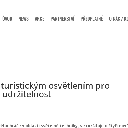
ÚVOD
NEWS
AKCE
PARTNERSTVÍ
PŘEDPLATNÉ
O NÁS / K
uturistickým osvětlením pro
a udržitelnost
ho hráče v oblasti světelné techniky, se rozšiřuje o čtyři nov