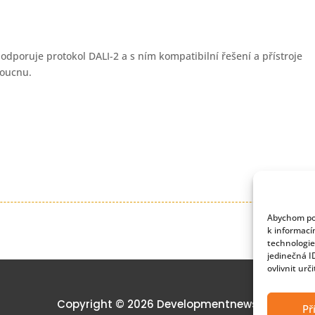
poruje protokol DALI-2 a s ním kompatibilní řešení a přístroje
doucnu.
Abychom pos
k informací
technologie
jedinečná I
ovlivnit urč
Copyright © 2026 Developmentnews
Př