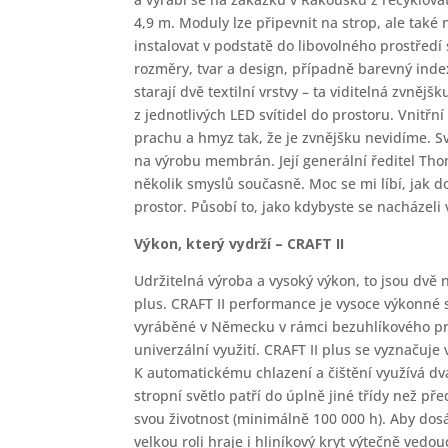
4,9 m. Moduly lze připevnit na strop, ale také
instalovat v podstatě do libovolného prostředí 
rozměry, tvar a design, případně barevný inde
starají dvě textilní vrstvy – ta viditelná zvněj
z jednotlivých LED svítidel do prostoru. Vnitřní
prachu a hmyz tak, že je zvnějšku nevidíme. Sv
na výrobu membrán. Její generální ředitel Th
několik smyslů současně. Moc se mi líbí, jak 
prostor. Působí to, jako kdybyste se nacházeli 
Výkon, který vydrží – CRAFT II
Udržitelná výroba a vysoký výkon, to jsou dvě 
plus. CRAFT II performance je vysoce výkonné s
vyráběné v Německu v rámci bezuhlíkového pro
univerzální využití. CRAFT II plus se vyznačuj
K automatickému chlazení a čištění využívá dva
stropní světlo patří do úplně jiné třídy než p
svou životnost (minimálně 100 000 h). Aby dosá
velkou roli hraje i hliníkový kryt výtečně vedouc