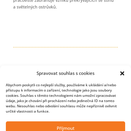
pracoviště zabraňuje vzniku překrývajících se stínů
a světelných ostrůvků.
Spravovat souhlas s cookies
Abychom poskytli co nejlepší služby, používáme k ukládání a/nebo
přístupu k informacím o zařízení, technologie jako jsou soubory
cookies. Souhlas s těmito technologiemi nám umožní zpracovávat
údaje, jako je chování při procházení nebo jedinečná ID na tomto
webu. Nesouhlas nebo odvolání souhlasu může nepříznivě ovlivnit
určité vlastnosti a funkce.
Copyright © 2026 Developmentnews
Příjmout