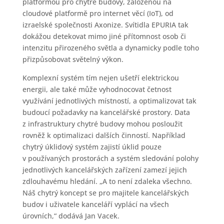
platformou pro chytré budovy, založenou na
cloudové platformě pro internet věcí (IoT), od
izraelské společnosti Axonize. Svítidla EPURIA tak
dokážou detekovat mimo jiné přítomnost osob či
intenzitu přirozeného světla a dynamicky podle toho
přizpůsobovat světelný výkon.
Komplexní systém tím nejen ušetří elektrickou
energii, ale také může vyhodnocovat četnost
využívání jednotlivých místností, a optimalizovat tak
budoucí požadavky na kancelářské prostory. Data
z infrastruktury chytré budovy mohou posloužit
rovněž k optimalizaci dalších činností. Například
chytrý úklidový systém zajistí úklid pouze
v používaných prostorách a systém sledování polohy
jednotlivých kancelářských zařízení zamezí jejich
zdlouhavému hledání. „A to není zdaleka všechno.
Náš chytrý koncept se pro majitele kancelářských
budov i uživatele kanceláří vyplácí na všech
úrovních,“ dodává Jan Vacek.