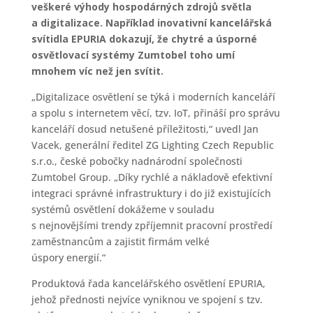
veškeré výhody hospodárných zdrojů světla
a digitalizace. Například inovativní kancelářská
svítidla EPURIA dokazují, že chytré a úsporné
osvětlovací systémy Zumtobel toho umí
mnohem víc než jen svítit.
„Digitalizace osvětlení se týká i moderních kanceláří
a spolu s internetem věcí, tzv. IoT, přináší pro správu
kanceláří dosud netušené příležitosti,“ uvedl Jan
Vacek, generální ředitel ZG Lighting Czech Republic
s.r.o., české pobočky nadnárodní společnosti
Zumtobel Group. „Díky rychlé a nákladově efektivní
integraci správné infrastruktury i do již existujících
systémů osvětlení dokážeme v souladu
s nejnovějšími trendy zpříjemnit pracovní prostředí
zaměstnancům a zajistit firmám velké
úspory energií.“
Produktová řada kancelářského osvětlení EPURIA,
jehož přednosti nejvíce vyniknou ve spojení s tzv.