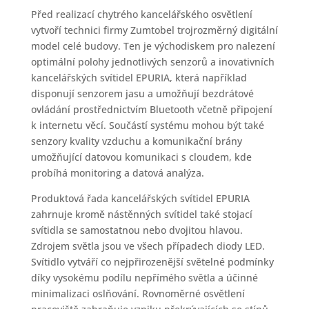
Před realizací chytrého kancelářského osvětlení
vytvoří technici firmy Zumtobel trojrozměrný digitální
model celé budovy. Ten je východiskem pro nalezení
optimální polohy jednotlivých senzorů a inovativních
kancelářských svítidel EPURIA, která například
disponují senzorem jasu a umožňují bezdrátové
ovládání prostřednictvím Bluetooth včetně připojení
k internetu věcí. Součástí systému mohou být také
senzory kvality vzduchu a komunikační brány
umožňující datovou komunikaci s cloudem, kde
probíhá monitoring a datová analýza.
Produktová řada kancelářských svítidel EPURIA
zahrnuje kromě nástěnných svítidel také stojací
svítidla se samostatnou nebo dvojitou hlavou.
Zdrojem světla jsou ve všech případech diody LED.
Svítidlo vytváří co nejpřirozenější světelné podmínky
díky vysokému podílu nepřímého světla a účinné
minimalizaci oslňování. Rovnoměrné osvětlení