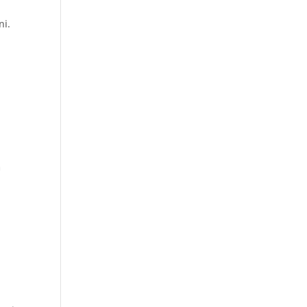
ni.
,
m