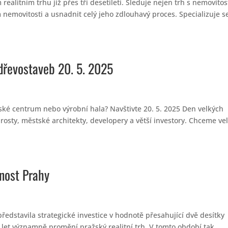
litním trhu již přes tři desetiletí. Sleduje nejen trh s nemovitos
m nemovitosti a usnadnit celý jeho zdlouhavý proces. Specializuje s
dřevostaveb 20. 5. 2025
ské centrum nebo výrobní hala? Navštivte 20. 5. 2025 Den velkých
rosty, městské architekty, developery a větší investory. Chceme ve
.
nost Prahy
edstavila strategické investice v hodnotě přesahující dvě desítky
 let významně promění pražský realitní trh. V tomto období tak