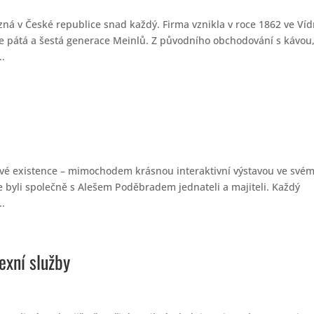
zná v České republice snad každý. Firma vznikla v roce 1862 ve Víd
 pátá a šestá generace Meinlů. Z původního obchodování s kávou
..
 své existence – mimochodem krásnou interaktivní výstavou ve své
me byli společně s Alešem Poděbradem jednateli a majiteli. Každý
..
xní služby