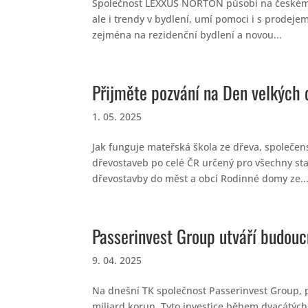
Společnost LEXXUS NORTON působí na českém rea
ale i trendy v bydlení, umí pomoci i s prodeje
zejména na rezidenční bydlení a novou...
Přijměte pozvání na Den velkých 
1. 05. 2025
Jak funguje mateřská škola ze dřeva, společen
dřevostaveb po celé ČR určený pro všechny sta
dřevostavby do měst a obcí Rodinné domy ze..
Passerinvest Group utváří budouc
9. 04. 2025
Na dnešní TK společnost Passerinvest Group, př
miliard korun. Tyto investice během dvacátých