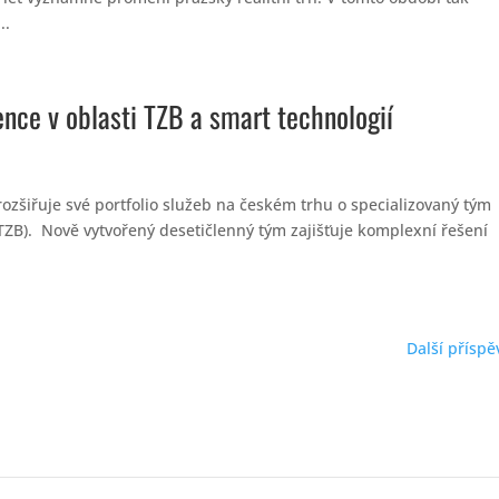
..
nce v oblasti TZB a smart technologií
zšiřuje své portfolio služeb na českém trhu o specializovaný tým
(TZB). Nově vytvořený desetičlenný tým zajišťuje komplexní řešení
Další příspě