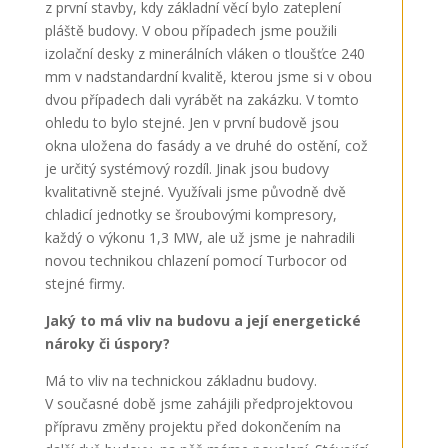
z první stavby, kdy základní věcí bylo zateplení
pláště budovy. V obou případech jsme použili
izolační desky z minerálních vláken o tloušťce 240
mm v nadstandardní kvalitě, kterou jsme si v obou
dvou případech dali vyrábět na zakázku. V tomto
ohledu to bylo stejné. Jen v první budově jsou
okna uložena do fasády a ve druhé do ostění, což
je určitý systémový rozdíl. Jinak jsou budovy
kvalitativně stejné. Využívali jsme původně dvě
chladicí jednotky se šroubovými kompresory,
každý o výkonu 1,3 MW, ale už jsme je nahradili
novou technikou chlazení pomocí Turbocor od
stejné firmy.
Jaký to má vliv na budovu a její energetické
nároky či úspory?
Má to vliv na technickou základnu budovy.
V současné době jsme zahájili předprojektovou
přípravu změny projektu před dokončením na