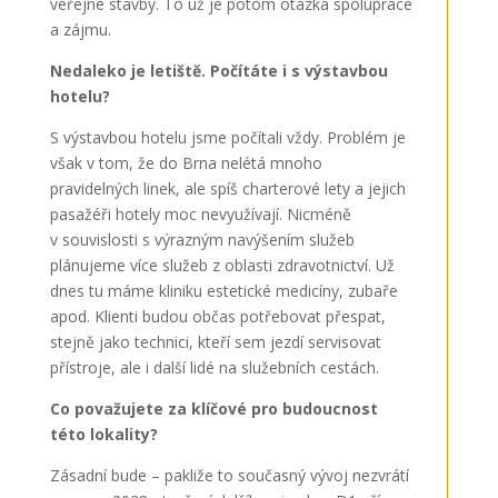
veřejné stavby. To už je potom otázka spolupráce
a zájmu.
Nedaleko je letiště. Počítáte i s výstavbou
hotelu?
S výstavbou hotelu jsme počítali vždy. Problém je
však v tom, že do Brna nelétá mnoho
pravidelných linek, ale spíš charterové lety a jejich
pasažéři hotely moc nevyužívají. Nicméně
v souvislosti s výrazným navýšením služeb
plánujeme více služeb z oblasti zdravotnictví. Už
dnes tu máme kliniku estetické medicíny, zubaře
apod. Klienti budou občas potřebovat přespat,
stejně jako technici, kteří sem jezdí servisovat
přístroje, ale i další lidé na služebních cestách.
Co považujete za klíčové pro budoucnost
této lokality?
Zásadní bude – pakliže to současný vývoj nezvrátí