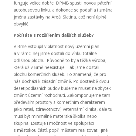
funguje velice dobře. DPMB spustil novou páteřní
autobusovou linku, a dokonce se podařila i změna
jména zastávky na Areál Slatina, což není úplně
obvyklé.
Počítáte s rozšířením dalších služeb?
V Brně vstoupil v platnost nový územní plán
a v rámci něj jsme dostali do vínku totálně
odlišnou plochu. Původně to byla těžká výroba,
která už v Brně neexistuje. Tak jsme dostali
plochu komerčních služeb. To znamená, že pro
nás dochází k zásadní změně. Po dostavbě dvou
desetipodlažních budov budeme muset na zbytek
změnit územní rozhodnutí. Zakomponujeme tam
především prostory s komerčním charakterem
jako retail, zdravotnictví, veterinární klinika, dále tu
musí být minimálně mateřská školka nebo
skupina. Existuje i možnost ve spolupráci
s městskou částí, popř. městem realizovat i jiné