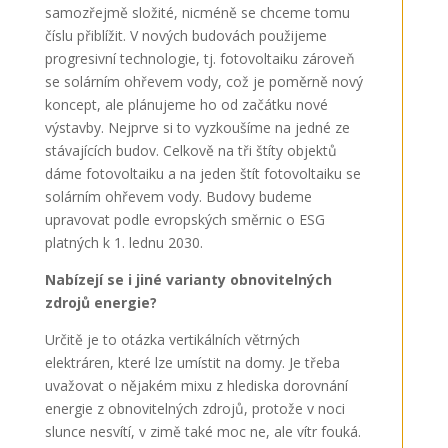
samozřejmě složité, nicméně se chceme tomu
číslu přiblížit. V nových budovách použijeme
progresivní technologie, tj. fotovoltaiku zároveň
se solárním ohřevem vody, což je poměrně nový
koncept, ale plánujeme ho od začátku nové
výstavby. Nejprve si to vyzkoušíme na jedné ze
stávajících budov. Celkově na tři štíty objektů
dáme fotovoltaiku a na jeden štít fotovoltaiku se
solárním ohřevem vody. Budovy budeme
upravovat podle evropských směrnic o ESG
platných k 1. lednu 2030.
Nabízejí se i jiné varianty obnovitelných
zdrojů energie?
Určitě je to otázka vertikálních větrných
elektráren, které lze umístit na domy. Je třeba
uvažovat o nějakém mixu z hlediska dorovnání
energie z obnovitelných zdrojů, protože v noci
slunce nesvítí, v zimě také moc ne, ale vítr fouká.