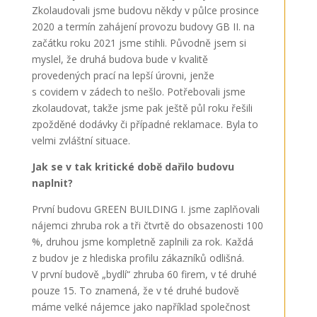
Zkolaudovali jsme budovu někdy v půlce prosince
2020 a termín zahájení provozu budovy GB II. na
začátku roku 2021 jsme stihli. Původně jsem si
myslel, že druhá budova bude v kvalitě
provedených prací na lepší úrovni, jenže
s covidem v zádech to nešlo. Potřebovali jsme
zkolaudovat, takže jsme pak ještě půl roku řešili
zpožděné dodávky či případné reklamace. Byla to
velmi zvláštní situace.
Jak se v tak kritické době dařilo budovu
naplnit?
První budovu GREEN BUILDING I. jsme zaplňovali
nájemci zhruba rok a tři čtvrtě do obsazenosti 100
%, druhou jsme kompletně zaplnili za rok. Každá
z budov je z hlediska profilu zákazníků odlišná.
V první budově „bydlí“ zhruba 60 firem, v té druhé
pouze 15. To znamená, že v té druhé budově
máme velké nájemce jako například společnost