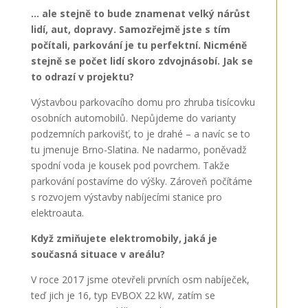
… ale stejně to bude znamenat velký nárůst
lidí, aut, dopravy. Samozřejmě jste s tím
počítali, parkování je tu perfektní. Nicméně
stejně se počet lidí skoro zdvojnásobí. Jak se
to odrazí v projektu?
Výstavbou parkovacího domu pro zhruba tisícovku
osobních automobilů. Nepůjdeme do varianty
podzemních parkovišť, to je drahé – a navíc se to
tu jmenuje Brno-Slatina. Ne nadarmo, poněvadž
spodní voda je kousek pod povrchem. Takže
parkování postavíme do výšky. Zároveň počítáme
s rozvojem výstavby nabíjecími stanice pro
elektroauta.
Když zmiňujete elektromobily, jaká je
současná situace v areálu?
V roce 2017 jsme otevřeli prvních osm nabíječek,
teď jich je 16, typ EVBOX 22 kW, zatím se