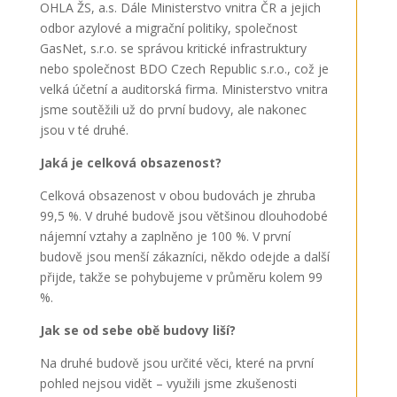
OHLA ŽS, a.s. Dále Ministerstvo vnitra ČR a jejich
odbor azylové a migrační politiky, společnost
GasNet, s.r.o. se správou kritické infrastruktury
nebo společnost BDO Czech Republic s.r.o., což je
velká účetní a auditorská firma. Ministerstvo vnitra
jsme soutěžili už do první budovy, ale nakonec
jsou v té druhé.
Jaká je celková obsazenost?
Celková obsazenost v obou budovách je zhruba
99,5 %. V druhé budově jsou většinou dlouhodobé
nájemní vztahy a zaplněno je 100 %. V první
budově jsou menší zákazníci, někdo odejde a další
přijde, takže se pohybujeme v průměru kolem 99
%.
Jak se od sebe obě budovy liší?
Na druhé budově jsou určité věci, které na první
pohled nejsou vidět – využili jsme zkušenosti