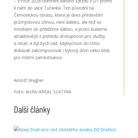
– v roce 2028 otevření dalšího sjezdu z D1 přímo
k nám do ulice Tuřanka. Ten původní na
Černovickou terasu, která je dnes především
průmyslovou zónou, není daleko, ale teď se
mnohem víc přiblížíme dálnici, a proto budeme
atraktivnější z pohledu dostupnosti pro služby
a retail. A byl bych rád, kdybychom do toho
dokázali zakomponovat i bytový dům nebo blok
pro místní zaměstnance.
Arnošt Wagner
Foto: Archiv AREAL SLATINA
Další články