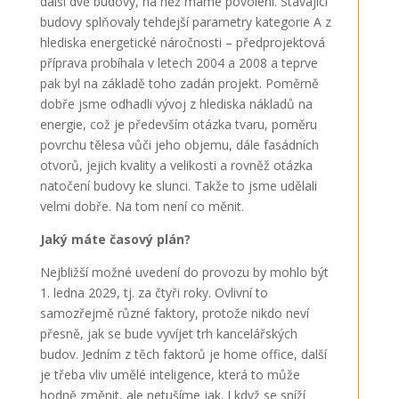
další dvě budovy, na něž máme povolení. Stávající
budovy splňovaly tehdejší parametry kategorie A z
hlediska energetické náročnosti – předprojektová
příprava probíhala v letech 2004 a 2008 a teprve
pak byl na základě toho zadán projekt. Poměrně
dobře jsme odhadli vývoj z hlediska nákladů na
energie, což je především otázka tvaru, poměru
povrchu tělesa vůči jeho objemu, dále fasádních
otvorů, jejich kvality a velikosti a rovněž otázka
natočení budovy ke slunci. Takže to jsme udělali
velmi dobře. Na tom není co měnit.
Jaký máte časový plán?
Nejbližší možné uvedení do provozu by mohlo být
1. ledna 2029, tj. za čtyři roky. Ovlivní to
samozřejmě různé faktory, protože nikdo neví
přesně, jak se bude vyvíjet trh kancelářských
budov. Jedním z těch faktorů je home office, další
je třeba vliv umělé inteligence, která to může
hodně změnit, ale netušíme jak. I když se sníží