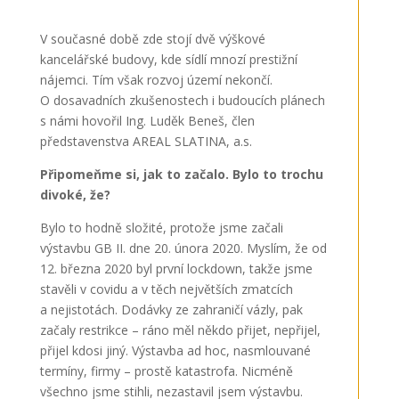
V současné době zde stojí dvě výškové
kancelářské budovy, kde sídlí mnozí prestižní
nájemci. Tím však rozvoj území nekončí.
O dosavadních zkušenostech i budoucích plánech
s námi hovořil Ing. Luděk Beneš, člen
představenstva AREAL SLATINA, a.s.
Připomeňme si, jak to začalo. Bylo to trochu
divoké, že?
Bylo to hodně složité, protože jsme začali
výstavbu GB II. dne 20. února 2020. Myslím, že od
12. března 2020 byl první lockdown, takže jsme
stavěli v covidu a v těch největších zmatcích
a nejistotách. Dodávky ze zahraničí vázly, pak
začaly restrikce – ráno měl někdo přijet, nepřijel,
přijel kdosi jiný. Výstavba ad hoc, nasmlouvané
termíny, firmy – prostě katastrofa. Nicméně
všechno jsme stihli, nezastavil jsem výstavbu.