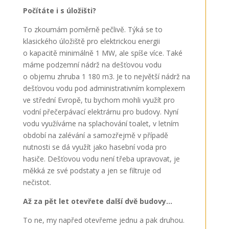
Počítáte i s úložišti?
To zkoumám poměrně pečlivě. Týká se to
klasického úložiště pro elektrickou energii
o kapacitě minimálně 1 MW, ale spíše více. Také
máme podzemní nádrž na dešťovou vodu
o objemu zhruba 1 180 m
3
. Je to největší nádrž na
dešťovou vodu pod administrativním komplexem
ve střední Evropě, tu bychom mohli využít pro
vodní přečerpávací elektrárnu pro budovy. Nyní
vodu využíváme na splachování toalet, v letním
období na zalévání a samozřejmě v případě
nutnosti se dá využít jako hasební voda pro
hasiče. Dešťovou vodu není třeba upravovat, je
měkká ze své podstaty a jen se filtruje od
nečistot.
Až za pět let otevřete další dvě budovy…
To ne, my napřed otevřeme jednu a pak druhou.