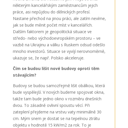
některým kancelářským zaměstnancům jejich
práce, asi nepůjdou do dělnických profesí.
Nastane přechod na jinou práci, ale zatím nevíme,
jak se bude měnit počet míst v kancelářích.
Dalším faktorem je geopolitická situace ve
středo- nebo východoevropském prostoru – ve
vazbě na Ukrajinu a válku s Ruskem odsud odešlo
mnoho investorů. Situace se vyvíjí nerovnoměrně,
ukazuje se, že např. Polsko akceleruje.
Čím se budou lišit nové budovy oproti těm
stávajícím?
Budovy se budou samozřejmě lišit obálkou, která
bude vyspělejší. V nových budeme spojovat okna,
takže tam bude jedno okno v rozměru dnešních
dvou. To zásadně ovlivní spoustu věcí. Při
zateplení přejdeme na vrstvu vaty minimálně 30
cm. Mým snem je dostat se na tepelnou ztrátu
objektu v hodnotě 15 kW/m
2
za rok. To je