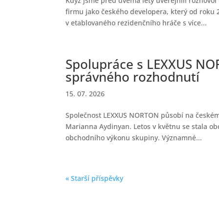
Když jsme před dvěma lety uveřejnili rozhovor
firmu jako českého developera, který od roku 
v etablovaného rezidenčního hráče s více...
Spolupráce s LEXXUS NOR
správného rozhodnutí
15. 07. 2026
Společnost LEXXUS NORTON působí na českém real
Marianna Aydinyan. Letos v květnu se stala ob
obchodního výkonu skupiny. Významné...
« Starší příspěvky