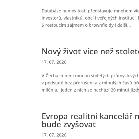
Databáze nemovitostí představuje mnohem více 
investorů, vlastníků, obcí i veřejných institucí
S rostoucím zájmem o brownfieldy i další...
Nový život více než stole
17. 07. 2026
V Čechách není mnoho stoletých průmyslových a
v podstatě bez přerušení a z minulých časů př
milénia. Jeden z nich se nachází 20 minut jízdy
Evropa realitní kancelář 
bude zvyšovat
17. 07. 2026