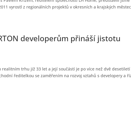
 s Pavlem Křížem, ředitelem společnosti LH Home, představili jsme
2011 vyrostl z regionálních projektů v okresních a krajských měste
TON developerům přináší jistotu
itním trhu již 33 let a její součástí je po více než dvě desetiletí
chodní ředitelkou se zaměřením na rozvoj vztahů s developery a ří