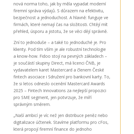
nová norma toho, jak by měla vypadat moderní
firemní správa výdajů. S důrazem na efektivitu,
bezpečnost a jednoduchost. A hlavně: funguje ve
firmách, které nemají čas na složitosti. Chtějí mít
přehled, úsporu a jistotu, že se věci dějí správně.
Zní to jednoduše – a také to jednoduché je. Pro
klienty. Pod tím vším je ale robustní technologie
a know-how. Fidoo stojí na pevných základech –
je součástí skupiny Direct, má licenci ČNB, je
vydavatelem karet Mastercard a členem České
fintech asociace i Sdružení pro bankovní karty. To,
že si letos odneslo ocenění Mastercard Awards
2025 – Fintech Innovations za nejlepší propozici
pro SME segment, jen potvrzuje, že míří
správným směrem.
„Naší ambicí je víc než jen distribuce peněz nebo
digitalizace účtenek. Stavíme platformu pro cFos,
která propojí firemní finance do jednoho