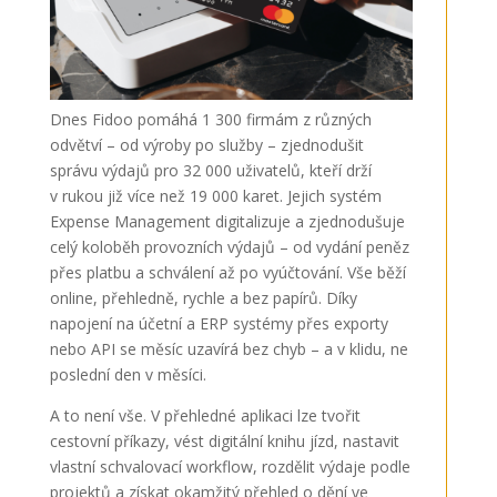
Dnes Fidoo pomáhá 1 300 firmám z různých
odvětví – od výroby po služby – zjednodušit
správu výdajů pro 32 000 uživatelů, kteří drží
v rukou již více než 19 000 karet. Jejich systém
Expense Management digitalizuje a zjednodušuje
celý koloběh provozních výdajů – od vydání peněz
přes platbu a schválení až po vyúčtování. Vše běží
online, přehledně, rychle a bez papírů. Díky
napojení na účetní a ERP systémy přes exporty
nebo API se měsíc uzavírá bez chyb – a v klidu, ne
poslední den v měsíci.
A to není vše. V přehledné aplikaci lze tvořit
cestovní příkazy, vést digitální knihu jízd, nastavit
vlastní schvalovací workflow, rozdělit výdaje podle
projektů a získat okamžitý přehled o dění ve