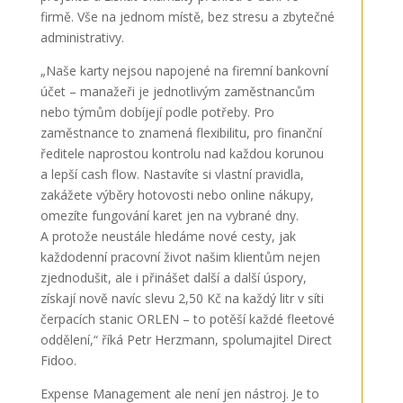
firmě. Vše na jednom místě, bez stresu a zbytečné
administrativy.
„Naše karty nejsou napojené na firemní bankovní
účet – manažeři je jednotlivým zaměstnancům
nebo týmům dobíjejí podle potřeby. Pro
zaměstnance to znamená flexibilitu, pro finanční
ředitele naprostou kontrolu nad každou korunou
a lepší cash flow. Nastavíte si vlastní pravidla,
zakážete výběry hotovosti nebo online nákupy,
omezíte fungování karet jen na vybrané dny.
A protože neustále hledáme nové cesty, jak
každodenní pracovní život našim klientům nejen
zjednodušit, ale i přinášet další a další úspory,
získají nově navíc slevu 2,50 Kč na každý litr v síti
čerpacích stanic ORLEN – to potěší každé fleetové
oddělení,“ říká Petr Herzmann, spolumajitel Direct
Fidoo.
Expense Management ale není jen nástroj. Je to