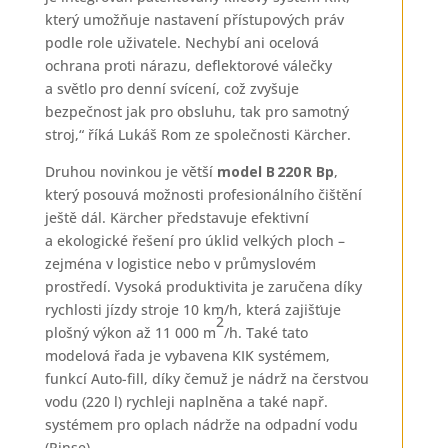
který umožňuje nastavení přístupových práv
podle role uživatele. Nechybí ani ocelová
ochrana proti nárazu, deflektorové válečky
a světlo pro denní svícení, což zvyšuje
bezpečnost jak pro obsluhu, tak pro samotný
stroj,“ říká Lukáš Rom ze společnosti Kärcher.
Druhou novinkou je větší
model B 220 R Bp
,
který posouvá možnosti profesionálního čištění
ještě dál. Kärcher představuje efektivní
a ekologické řešení pro úklid velkých ploch –
zejména v logistice nebo v průmyslovém
prostředí. Vysoká produktivita je zaručena díky
rychlosti jízdy stroje 10 km/h, která zajišťuje
2
plošný výkon až 11 000 m
/h. Také tato
modelová řada je vybavena KIK systémem,
funkcí Auto-fill, díky čemuž je nádrž na čerstvou
vodu (220 l) rychleji naplněna a také např.
systémem pro oplach nádrže na odpadní vodu
(Rinse).