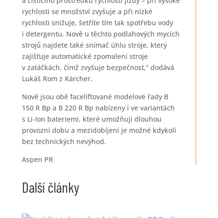
a čisticího prostředku rychlosti jízdy – při vysoké
rychlosti se množství zvyšuje a při nízké
rychlosti snižuje, šetříte tím tak spotřebu vody
i detergentu. Nově u těchto podlahových mycích
strojů najdete také snímač úhlu stroje, který
zajišťuje automatické zpomalení stroje
v zatáčkách, čímž zvyšuje bezpečnost,“ dodává
Lukáš Rom z Kärcher.
Nově jsou obě faceliftované modelové řady B
150 R Bp a B 220 R Bp nabízeny i ve variantách
s Li-Ion bateriemi, které umožňují dlouhou
provozní dobu a mezidobíjení je možné kdykoli
bez technických nevýhod.
Aspen PR
Další články