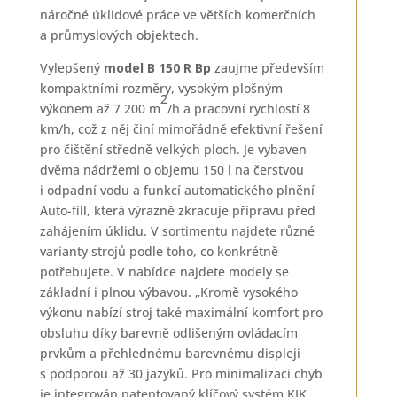
náročné úklidové práce ve větších komerčních
a průmyslových objektech.
Vylepšený
model B 150 R Bp
zaujme především
kompaktními rozměry, vysokým plošným
2
výkonem až 7 200 m
/h a pracovní rychlostí 8
km/h, což z něj činí mimořádně efektivní řešení
pro čištění středně velkých ploch. Je vybaven
dvěma nádržemi o objemu 150 l na čerstvou
i odpadní vodu a funkcí automatického plnění
Auto-fill, která výrazně zkracuje přípravu před
zahájením úklidu. V sortimentu najdete různé
varianty strojů podle toho, co konkrétně
potřebujete. V nabídce najdete modely se
základní i plnou výbavou. „Kromě vysokého
výkonu nabízí stroj také maximální komfort pro
obsluhu díky barevně odlišeným ovládacím
prvkům a přehlednému barevnému displeji
s podporou až 30 jazyků. Pro minimalizaci chyb
je integrován patentovaný klíčový systém KIK,